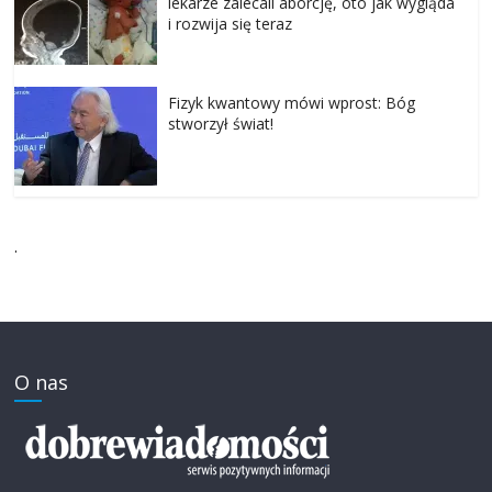
lekarze zalecali aborcję, oto jak wygląda
i rozwija się teraz
Fizyk kwantowy mówi wprost: Bóg
stworzył świat!
.
O nas