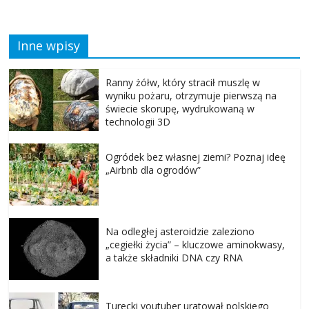
Inne wpisy
Ranny żółw, który stracił muszlę w
wyniku pożaru, otrzymuje pierwszą na
świecie skorupę, wydrukowaną w
technologii 3D
Ogródek bez własnej ziemi? Poznaj ideę
„Airbnb dla ogrodów”
Na odległej asteroidzie zaleziono
„cegiełki życia” – kluczowe aminokwasy,
a także składniki DNA czy RNA
Turecki youtuber uratował polskiego