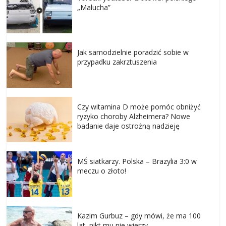
„Malucha”
Jak samodzielnie poradzić sobie w
przypadku zakrztuszenia
Czy witamina D może pomóc obniżyć
ryzyko choroby Alzheimera? Nowe
badanie daje ostrożną nadzieję
MŚ siatkarzy. Polska – Brazylia 3:0 w
meczu o złoto!
Kazim Gurbuz – gdy mówi, że ma 100
lat, nikt mu nie wierzy