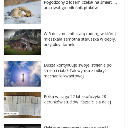
Pogodzony z losem czekał na śmierć …
uratował go miłośnik ptaków
W 5 dni zamienili starą ruderę, w której
mieszkała samotna staruszka w ciepły,
przytulny domek.
Dusza kontynuuje swoje istnienie po
śmierci ciała? Tak wynika z odkryć
mechaniki kwantowej
Polka w ciągu 22 lat skończyła 28
kierunków studiów. Kształci się dalej
Elektromagnetyczna rzeczywistość –