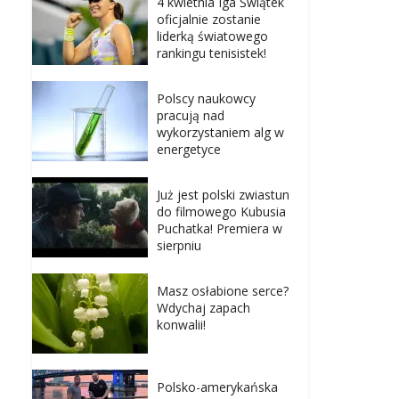
4 kwietnia Iga Świątek
oficjalnie zostanie
liderką światowego
rankingu tenisistek!
Polscy naukowcy
pracują nad
wykorzystaniem alg w
energetyce
Już jest polski zwiastun
do filmowego Kubusia
Puchatka! Premiera w
sierpniu
Masz osłabione serce?
Wdychaj zapach
konwalii!
Polsko-amerykańska