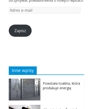
otrzymywać powiadomienia o nowych wpisach.
Zapisz
Inne wpisy
Powstała toaleta, która
produkuje energię