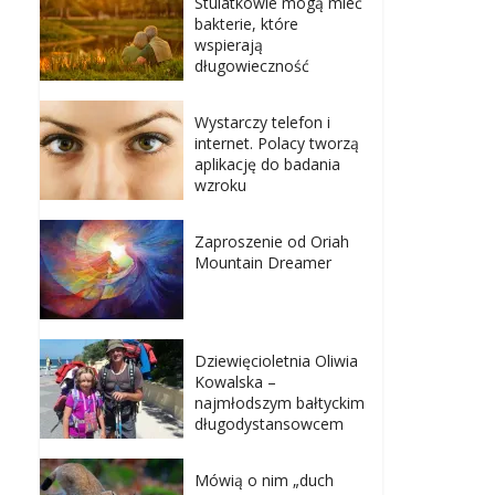
Stulatkowie mogą mieć
bakterie, które
wspierają
długowieczność
Wystarczy telefon i
internet. Polacy tworzą
aplikację do badania
wzroku
Zaproszenie od Oriah
Mountain Dreamer
Dziewięcioletnia Oliwia
Kowalska –
najmłodszym bałtyckim
długodystansowcem
Mówią o nim „duch