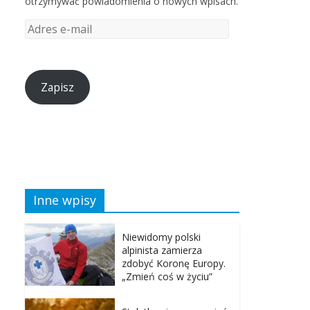
otrzymywać powiadomienia o nowych wpisach.
Zapisz
Inne wpisy
Niewidomy polski
alpinista zamierza
zdobyć Koronę Europy.
„Zmień coś w życiu”