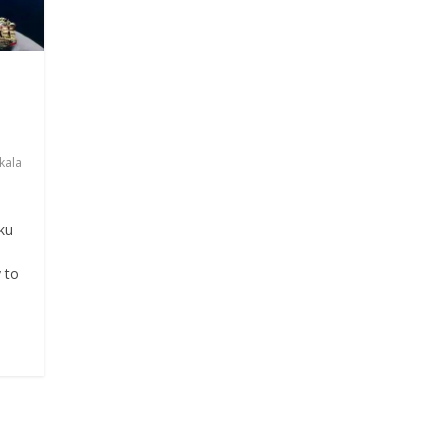
kala
ku
 to