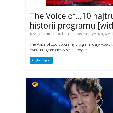
The Voice of…10 najtr
historii programu [wi
,
,
,
Anna Krzemień
konkurs
piosenka
rywalizacja
wo
The Voice of …to popularny program rozrywkowy ty
świat. Program cieszy się niezwykłą
Czytaj więcej