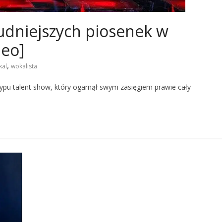
udniejszych piosenek w
deo]
,
kal
wokalista
pu talent show, który ogarnął swym zasięgiem prawie cały