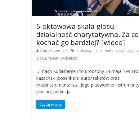
6-oktawowa skala głosu i
działalność charytatywna. Za co
kochać go bardziej? [wideo]
,
,
,
Anna Krzemień
6 oktaw
instrumentalista
muzyk
s
,
,
głosu
talent
wokalista
Dimash Kudaibergen to urodzony 24 maja 1994 ro
kazachski piosenkarz, autor tekstów oraz
multiinstrumentalista. Jego przewodnie instrumenty
pianino, perkusja
Czytaj więcej