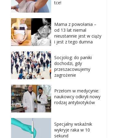
tce!
Mama z powołania –
od 13 lat niemal
nieustannie jest w ciąży
i jest z tego dumna
Socjolog: do paniki
dochodzi, gdy
przeszacowujemy
zagrożenie
Przełom w medycynie:
naukowcy odkryli nowy
rodzaj antybiotyków
Specjalny wskaźnik
wykryje raka w 10
sekund