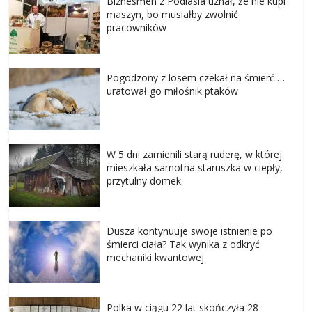
Biznesmen z Podlasia uznał, że nie kupi
maszyn, bo musiałby zwolnić
pracowników
Pogodzony z losem czekał na śmierć …
uratował go miłośnik ptaków
W 5 dni zamienili starą ruderę, w której
mieszkała samotna staruszka w ciepły,
przytulny domek.
Dusza kontynuuje swoje istnienie po
śmierci ciała? Tak wynika z odkryć
mechaniki kwantowej
Polka w ciągu 22 lat skończyła 28