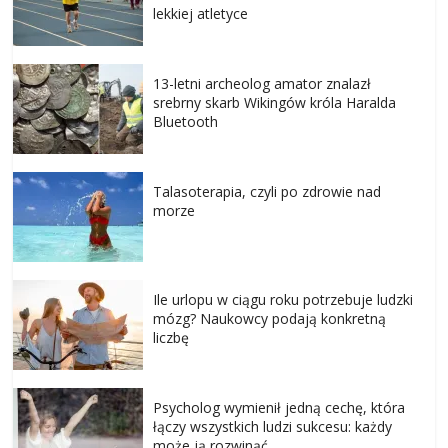
lekkiej atletyce
13-letni archeolog amator znalazł
srebrny skarb Wikingów króla Haralda
Bluetooth
Talasoterapia, czyli po zdrowie nad
morze
Ile urlopu w ciągu roku potrzebuje ludzki
mózg? Naukowcy podają konkretną
liczbę
Psycholog wymienił jedną cechę, która
łączy wszystkich ludzi sukcesu: każdy
może ją rozwinąć