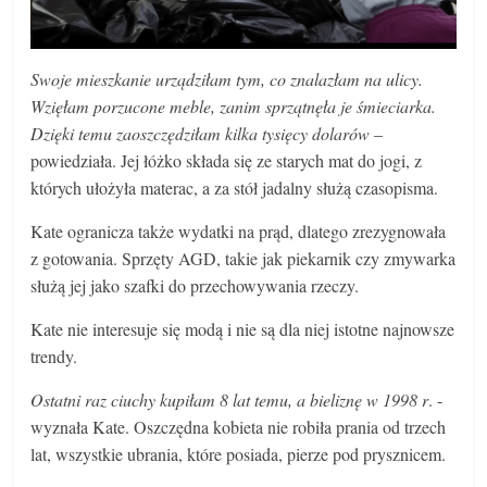
Swoje mieszkanie urządziłam tym, co znalazłam na ulicy.
Wzięłam porzucone meble, zanim sprzątnęła je śmieciarka.
Dzięki temu zaoszczędziłam kilka tysięcy dolarów
–
powiedziała. Jej łóżko składa się ze starych mat do jogi, z
których ułożyła materac, a za stół jadalny służą czasopisma.
Kate ogranicza także wydatki na prąd, dlatego zrezygnowała
z gotowania. Sprzęty AGD, takie jak piekarnik czy zmywarka
służą jej jako szafki do przechowywania rzeczy.
Kate nie interesuje się modą i nie są dla niej istotne najnowsze
trendy.
Ostatni raz ciuchy kupiłam 8 lat temu, a bieliznę w 1998 r
. -
wyznała Kate. Oszczędna kobieta nie robiła prania od trzech
lat, wszystkie ubrania, które posiada, pierze pod prysznicem.