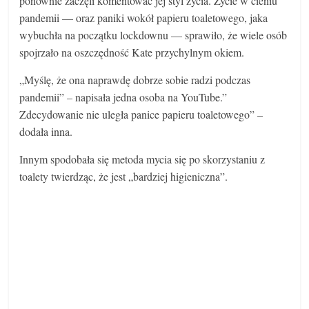
ponownie zaczęli komentować jej styl życia. Życie w cieniu
pandemii — oraz paniki wokół papieru toaletowego, jaka
wybuchła na początku lockdownu — sprawiło, że wiele osób
spojrzało na oszczędność Kate przychylnym okiem.
„Myślę, że ona naprawdę dobrze sobie radzi podczas
pandemii” – napisała jedna osoba na YouTube.”
Zdecydowanie nie uległa panice papieru toaletowego” –
dodała inna.
Innym spodobała się metoda mycia się po skorzystaniu z
toalety twierdząc, że jest „bardziej higieniczna”.