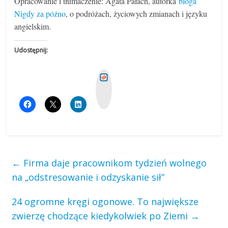
Opracowanie i tłumaczenie: Agata Pałach, autorka
bloga
Nigdy za późno
, o podróżach, życiowych zmianach i języku
angielskim.
Udostępnij:
W
y
k
o
p
←
Firma daje pracownikom tydzień wolnego
na „odstresowanie i odzyskanie sił”
24 ogromne kręgi ogonowe. To największe
zwierzę chodzące kiedykolwiek po Ziemi
→