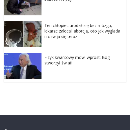
Ten chłopiec urodził się bez mózgu,
lekarze zalecali aborcję, oto jak wygląda
i rozwija się teraz
Fizyk kwantowy mówi wprost: Bóg
stworzył świat!
.