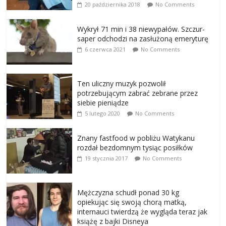
20 października 2018
No Comments
Wykrył 71 min i 38 niewypałów. Szczur-
saper odchodzi na zasłużoną emeryturę
6 czerwca 2021
No Comments
Ten uliczny muzyk pozwolił
potrzebującym zabrać zebrane przez
siebie pieniądze
5 lutego 2020
No Comments
Znany fastfood w pobliżu Watykanu
rozdał bezdomnym tysiąc posiłków
19 stycznia 2017
No Comments
Mężczyzna schudł ponad 30 kg
opiekując się swoją chorą matką,
internauci twierdzą że wygląda teraz jak
książę z bajki Disneya