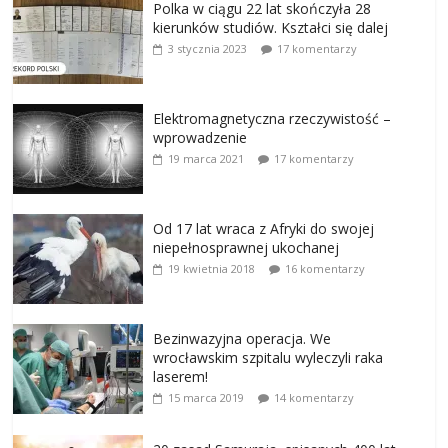
Polka w ciągu 22 lat skończyła 28
kierunków studiów. Kształci się dalej
3 stycznia 2023
17 komentarzy
Elektromagnetyczna rzeczywistość –
wprowadzenie
19 marca 2021
17 komentarzy
Od 17 lat wraca z Afryki do swojej
niepełnosprawnej ukochanej
19 kwietnia 2018
16 komentarzy
Bezinwazyjna operacja. We
wrocławskim szpitalu wyleczyli raka
laserem!
15 marca 2019
14 komentarzy