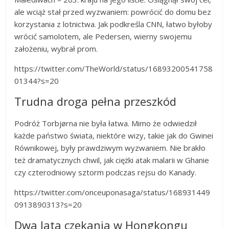
ale wciąż stał przed wyzwaniem: powrócić do domu bez
korzystania z lotnictwa. Jak podkreśla CNN, łatwo byłoby
wrócić samolotem, ale Pedersen, wierny swojemu
założeniu, wybrał prom.
https://twitter.com/TheWorld/status/16893200541758
01344?s=20
Trudna droga pełna przeszkód
Podróż Torbjørna nie była łatwa. Mimo że odwiedził
każde państwo świata, niektóre wizy, takie jak do Gwinei
Równikowej, były prawdziwym wyzwaniem. Nie brakło
też dramatycznych chwil, jak ciężki atak malarii w Ghanie
czy czterodniowy sztorm podczas rejsu do Kanady.
https://twitter.com/onceuponasaga/status/168931449
0913890313?s=20
Dwa lata czekania w Hongkongu