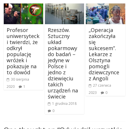
Profesor
Rzeszów.
„Operacja
uniwersyteck
Sztuczny
zakończyła
i twierdzi, że
układ
się
odkrył
pokarmowy
sukcesem”.
populację
do badań –
Lekarze z
wróżek i
jedyne w
Olsztyna
pokazuje na
Polsce i
pomogli
to dowód
jedno z
dziewczynce
dziewięciu
z Angoli
30 sierpnia
takich
27 czerwca
2020
1
urządzeń na
2023
0
świecie
1 grudnia 2018
0