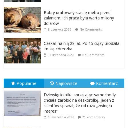
Bobry uratowały stację metra przed
zalaniem. Ich praca była warta miliony
dolarów
8 czerwca 2026
No Comments
Czekali na nią 28 lat. Po 15 ciąży urodziła
im się córeczka
11 listopada 2020
No Comments
Popularne
Najnowsze
Komentarz
Dziewięciolatka sprzątając samochody
chciała zarobić na deskorolkę, jeden z
klientów sprawił, że od razu „zwinęła
interes”
13 września 2018
21 komentarzy