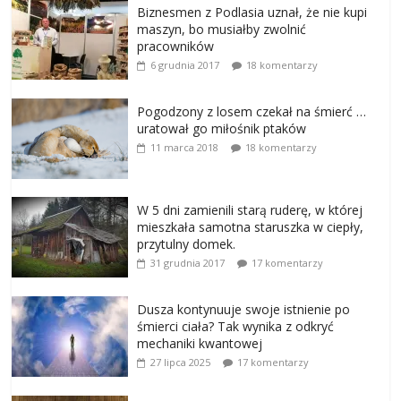
Biznesmen z Podlasia uznał, że nie kupi
maszyn, bo musiałby zwolnić
pracowników
6 grudnia 2017
18 komentarzy
Pogodzony z losem czekał na śmierć …
uratował go miłośnik ptaków
11 marca 2018
18 komentarzy
W 5 dni zamienili starą ruderę, w której
mieszkała samotna staruszka w ciepły,
przytulny domek.
31 grudnia 2017
17 komentarzy
Dusza kontynuuje swoje istnienie po
śmierci ciała? Tak wynika z odkryć
mechaniki kwantowej
27 lipca 2025
17 komentarzy