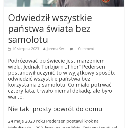
Odwiedził wszystkie
państwa świata bez
samolotu
10 sierpnia 2023
Jarema Świt
1 Comment
Podróżować po świecie jest marzeniem
wielu. Jednak Torbjørn „Thor” Pedersen
postanowił uczynić to w wyjątkowy sposób:
odwiedzić wszystkie państwa bez
korzystania z samolotu. Co miało potrwać
cztery lata, trwało niemal dekadę, ale było
warto.
Nie taki prosty powrót do domu
24 maja 2023 roku Pedersen postawił krok na
Malediwach – 203. kraju na jego liście. Osiągnął swój cel,