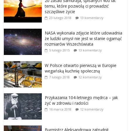
20 zasad Samuraja, spisanych 400 lat
temu, które pozwolą ci prowadzić
szczęśliwe życie
23 lutego 2018
13 komentarzy
NASA wykonała zdjęcie które udowadnia
że ludzki umysł nie jest w stanie ogarnąć
rozmiarów Wszechświata
5 lutego 2015
13 komentarzy
W Polsce otwarto pierwszą w Europie
wegańską kuchnię społeczną
7 lutego 2018
12 komentarzy
Przykazania 104-letniego mędrca – jak
żyć w zdrowiu i radości
16 marca 2018
12 komentarzy
Burmistrz Aleksandrowa zatrudnił