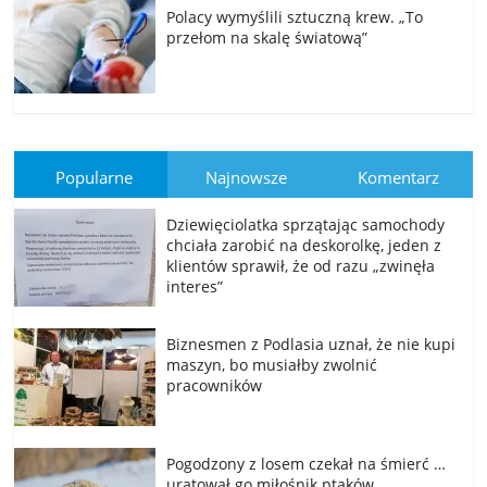
Polacy wymyślili sztuczną krew. „To
przełom na skalę światową”
Popularne
Najnowsze
Komentarz
Dziewięciolatka sprzątając samochody
chciała zarobić na deskorolkę, jeden z
klientów sprawił, że od razu „zwinęła
interes”
Biznesmen z Podlasia uznał, że nie kupi
maszyn, bo musiałby zwolnić
pracowników
Pogodzony z losem czekał na śmierć …
uratował go miłośnik ptaków