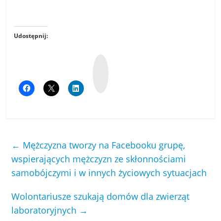
Udostępnij:
W
y
k
o
p
←
Mężczyzna tworzy na Facebooku grupę,
wspierających mężczyzn ze skłonnościami
samobójczymi i w innych życiowych sytuacjach
Wolontariusze szukają domów dla zwierząt
laboratoryjnych
→