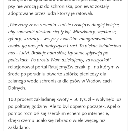
psy nie wrócą już do schroniska, ponieważ zostały
adoptowane przez ludzi którzy je ratowali.
„Płaczemy ze wzruszenia. Ludzie czekają w długiej kolejce,
aby zapewnić pieskom ciepły kąt. Mieszkańcy, wędkarze,
rybacy, strażacy – wszyscy z wielkim zaangażowaniem
ewakuują naszych mniejszych braci. To piękne świadectwo
nas – ludzi. Brakuje nam słów, łzy same spływają po
policzkach. Po prostu Wam dziękujemy, za wszystko!”
–
relacjonował portal RatujemyZwierzaki.pl, na którym w
środę po południu otwarto zbiórkę pieniędzy dla
zalanego wodą schroniska dla psów w Wadowicach
Dolnych.
100 procent zakładanej kwoty – 50 tys. zł – wpłynęło już
po półtorej godziny. Ale to był dopiero początek. Apel o
pomoc rozniósł się szerokim echem po internecie,
dzięki czemu udało się zebrać o wiele więcej, niż
zakładano.