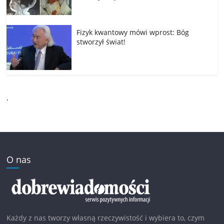
Fizyk kwantowy mówi wprost: Bóg
stworzył świat!
.
O nas
Każdy z nas tworzy własną rzeczywistość i wybiera to, czym