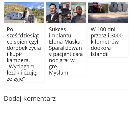
Po
Sukces
W 100 dni
sześćdziesiąt
implantu
przeszli 3000
ce spieniężył
Elona Muska.
kilometrów
dorobek życia
Sparaliżowan
dookoła
i kupił
y pacjent całą
Islandii
kampera.
noc grał w
„Wyciągam
grę…
leżak i czuję,
Myślami
że żyję”
Dodaj komentarz