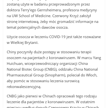
zostaną użyte w badaniu przeprowadzonym przez
doktora Terry’ego Gernsheimera, profesora medycyny
na UW School of Medicine. Czerwony Krzyż założył
stronę internetową, żeby móc gromadzić informacje na
temat potencjalnych dawców osocza.
Użycie osocza w leczeniu COVID-19 jest także rozważane
w Wielkiej Brytanii.
Chiny poczyniły duże postępy w stosowaniu terapii
osoczem na pacjentach z koronawirusem. W marcu Yang
Huichuan, wiceprzewodniczący organizacji China
National Biotec Group (CNBG), oddziału China National
Pharmaceutical Group (Sinopharm), poleciał do Włoch,
aby pomóc w stosowaniu leczenia surowicą
rekonwalescencyjną.
CNBG jako pierwsi w Chinach opracowali tego rodzaju
leczenie dla pacjentów z koronawirusem. W ostatnim
miesiącu według danych Czerwonego Krzyża w Chinach,