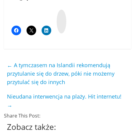
W
y
k
o
p
←
A tymczasem na Islandii rekomendują
przytulanie się do drzew, póki nie możemy
przytulać się do innych
Nieudana interwencja na plaży. Hit internetu!
→
Share This Post:
Zobacz także: