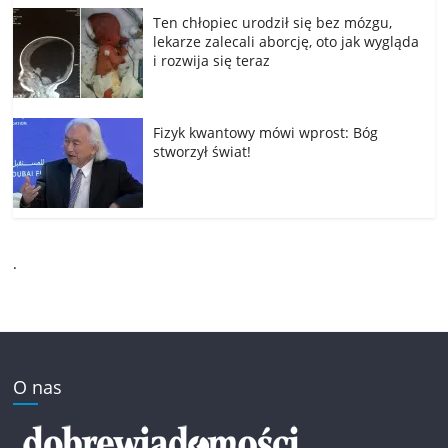
Ten chłopiec urodził się bez mózgu,
lekarze zalecali aborcję, oto jak wygląda
i rozwija się teraz
Fizyk kwantowy mówi wprost: Bóg
stworzył świat!
.
O nas