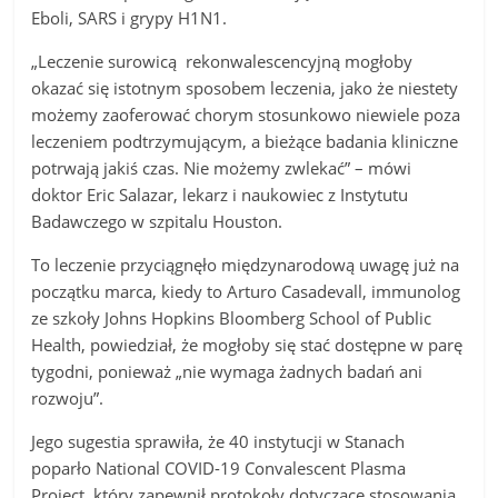
Eboli, SARS i grypy H1N1.
„Leczenie surowicą rekonwalescencyjną mogłoby
okazać się istotnym sposobem leczenia, jako że niestety
możemy zaoferować chorym stosunkowo niewiele poza
leczeniem podtrzymującym, a bieżące badania kliniczne
potrwają jakiś czas. Nie możemy zwlekać” – mówi
doktor Eric Salazar, lekarz i naukowiec z Instytutu
Badawczego w szpitalu Houston.
To leczenie przyciągnęło międzynarodową uwagę już na
początku marca, kiedy to Arturo Casadevall, immunolog
ze szkoły Johns Hopkins Bloomberg School of Public
Health, powiedział, że mogłoby się stać dostępne w parę
tygodni, ponieważ „nie wymaga żadnych badań ani
rozwoju”.
Jego sugestia sprawiła, że 40 instytucji w Stanach
poparło National COVID-19 Convalescent Plasma
Project, który zapewnił protokoły dotyczące stosowania