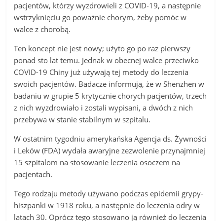
pacjentów, którzy wyzdrowieli z COVID-19, a następnie
wstrzyknięciu go poważnie chorym, żeby pomóc w
walce z chorobą.
Ten koncept nie jest nowy; użyto go po raz pierwszy
ponad sto lat temu. Jednak w obecnej walce przeciwko
COVID-19 Chiny już używają tej metody do leczenia
swoich pacjentów. Badacze informują, że w Shenzhen w
badaniu w grupie 5 krytycznie chorych pacjentów, trzech
z nich wyzdrowiało i zostali wypisani, a dwóch z nich
przebywa w stanie stabilnym w szpitalu.
W ostatnim tygodniu amerykańska Agencja ds. Żywności
i Leków (FDA) wydała awaryjne zezwolenie przynajmniej
15 szpitalom na stosowanie leczenia osoczem na
pacjentach.
Tego rodzaju metody używano podczas epidemii grypy-
hiszpanki w 1918 roku, a następnie do leczenia odry w
latach 30. Oprócz tego stosowano ją również do leczenia