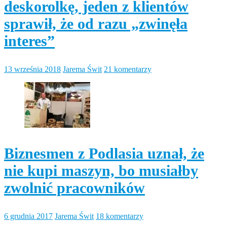
deskorolkę, jeden z klientów
sprawił, że od razu „zwinęła
interes”
13 września 2018
Jarema Świt
21 komentarzy
Biznesmen z Podlasia uznał, że
nie kupi maszyn, bo musiałby
zwolnić pracowników
6 grudnia 2017
Jarema Świt
18 komentarzy