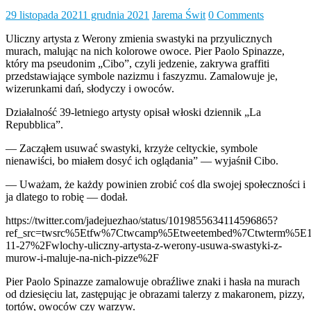
29 listopada 2021
1 grudnia 2021
Jarema Świt
0 Comments
Uliczny artysta z Werony zmienia swastyki na przyulicznych
murach, malując na nich kolorowe owoce. Pier Paolo Spinazze,
który ma pseudonim „Cibo”, czyli jedzenie, zakrywa graffiti
przedstawiające symbole nazizmu i faszyzmu. Zamalowuje je,
wizerunkami dań, słodyczy i owoców.
Działalność 39-letniego artysty opisał włoski dziennik „La
Repubblica”.
— Zacząłem usuwać swastyki, krzyże celtyckie, symbole
nienawiści, bo miałem dosyć ich oglądania” — wyjaśnił Cibo.
— Uważam, że każdy powinien zrobić coś dla swojej społeczności i
ja dlatego to robię — dodał.
https://twitter.com/jadejuezhao/status/1019855634114596865?
ref_src=twsrc%5Etfw%7Ctwcamp%5Etweetembed%7Ctwterm%5E
11-27%2Fwlochy-uliczny-artysta-z-werony-usuwa-swastyki-z-
murow-i-maluje-na-nich-pizze%2F
Pier Paolo Spinazze zamalowuje obraźliwe znaki i hasła na murach
od dziesięciu lat, zastępując je obrazami talerzy z makaronem, pizzy,
tortów, owoców czy warzyw.