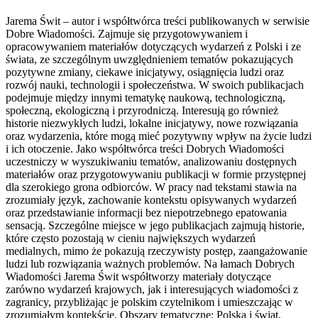
Jarema Świt – autor i współtwórca treści publikowanych w serwisie
Dobre Wiadomości. Zajmuje się przygotowywaniem i
opracowywaniem materiałów dotyczących wydarzeń z Polski i ze
świata, ze szczególnym uwzględnieniem tematów pokazujących
pozytywne zmiany, ciekawe inicjatywy, osiągnięcia ludzi oraz
rozwój nauki, technologii i społeczeństwa. W swoich publikacjach
podejmuje między innymi tematykę naukową, technologiczną,
społeczną, ekologiczną i przyrodniczą. Interesują go również
historie niezwykłych ludzi, lokalne inicjatywy, nowe rozwiązania
oraz wydarzenia, które mogą mieć pozytywny wpływ na życie ludzi
i ich otoczenie. Jako współtwórca treści Dobrych Wiadomości
uczestniczy w wyszukiwaniu tematów, analizowaniu dostępnych
materiałów oraz przygotowywaniu publikacji w formie przystępnej
dla szerokiego grona odbiorców. W pracy nad tekstami stawia na
zrozumiały język, zachowanie kontekstu opisywanych wydarzeń
oraz przedstawianie informacji bez niepotrzebnego epatowania
sensacją. Szczególne miejsce w jego publikacjach zajmują historie,
które często pozostają w cieniu największych wydarzeń
medialnych, mimo że pokazują rzeczywisty postęp, zaangażowanie
ludzi lub rozwiązania ważnych problemów. Na łamach Dobrych
Wiadomości Jarema Świt współtworzy materiały dotyczące
zarówno wydarzeń krajowych, jak i interesujących wiadomości z
zagranicy, przybliżając je polskim czytelnikom i umieszczając w
zrozumiałym kontekście. Obszary tematyczne: Polska i świat,