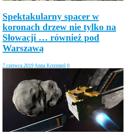
Spektakularny spacer w
koronach drzew nie tylko na
Słowacji … również pod
Warszawą
7 czerwca 2019
Anna Krzemień
0