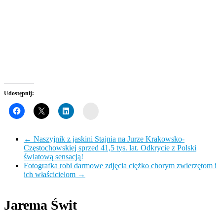
Udostępnij:
Wykop
←
Naszyjnik z jaskini Stajnia na Jurze Krakowsko-
Częstochowskiej sprzed 41,5 tys. lat. Odkrycie z Polski
światową sensacją!
Fotografka robi darmowe zdjęcia ciężko chorym zwierzętom i
ich właścicielom
→
Jarema Świt