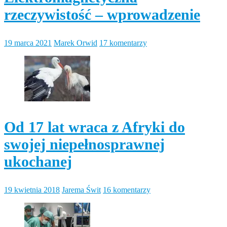
rzeczywistość – wprowadzenie
19 marca 2021
Marek Orwid
17 komentarzy
Od 17 lat wraca z Afryki do
swojej niepełnosprawnej
ukochanej
19 kwietnia 2018
Jarema Świt
16 komentarzy