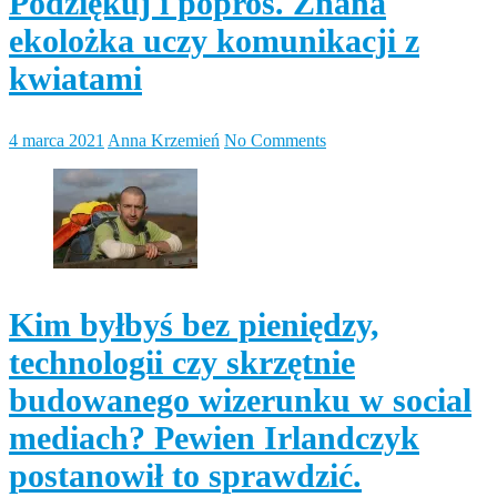
Podziękuj i poproś. Znana
ekolożka uczy komunikacji z
kwiatami
4 marca 2021
Anna Krzemień
No Comments
Kim byłbyś bez pieniędzy,
technologii czy skrzętnie
budowanego wizerunku w social
mediach? Pewien Irlandczyk
postanowił to sprawdzić.