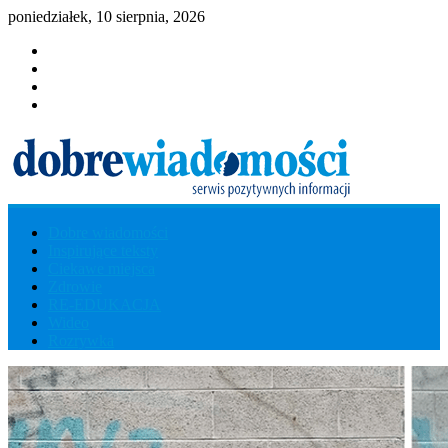
poniedziałek, 10 sierpnia, 2026
Dobre wiadomości
Dobre
Inspirujące teksty
Ciekawe miejsca
Wiadomości
Zdrowie
RE-EDUKACJA
Wideo
Serwis
Rozrywka
Pozytywnych
Informacji