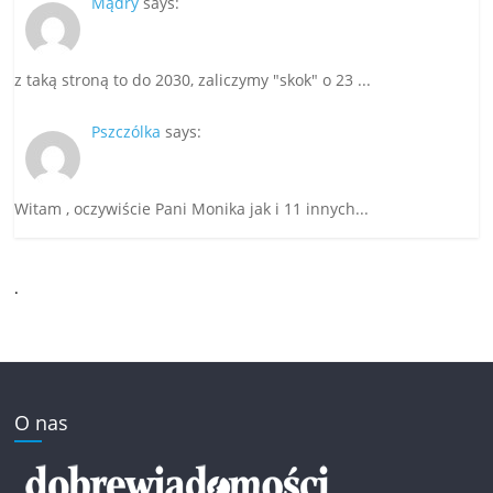
Mądry
says:
z taką stroną to do 2030, zaliczymy "skok" o 23 ...
Pszczólka
says:
Witam , oczywiście Pani Monika jak i 11 innych...
.
O nas