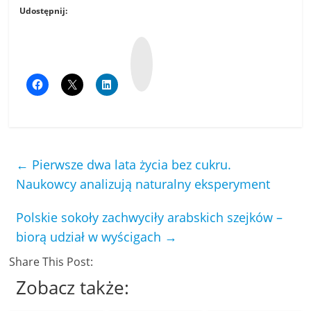
Udostępnij:
W
y
k
o
p
←
Pierwsze dwa lata życia bez cukru.
Naukowcy analizują naturalny eksperyment
Polskie sokoły zachwyciły arabskich szejków –
biorą udział w wyścigach
→
Share This Post:
Zobacz także: