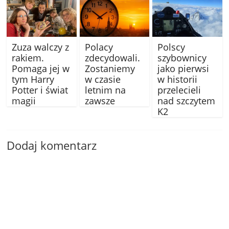
Zuza walczy z
Polacy
Polscy
rakiem.
zdecydowali.
szybownicy
Pomaga jej w
Zostaniemy
jako pierwsi
tym Harry
w czasie
w historii
Potter i świat
letnim na
przelecieli
magii
zawsze
nad szczytem
K2
Dodaj komentarz