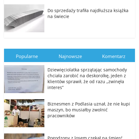
Do sprzedaży trafiła najdłuższa książka
na świecie
Popularne
Najnowsze
Komentarz
Dziewięciolatka sprzątając samochody
chciała zarobić na deskorolkę, jeden z
klientów sprawił, że od razu „zwinęła
interes”
Biznesmen z Podlasia uznał, że nie kupi
maszyn, bo musiałby zwolnić
pracowników
Pogodzony z losem czekał na śmierć …