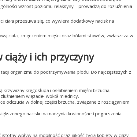
gólności wzrost poziomu relaksyny – prowadzą do rozluźnienia
ci ciała przesuwa się, co wywiera dodatkowy nacisk na
wą ciała, zmęczeniem mięśni oraz bólami stawów, zwłaszcza w
ciąży i ich przyczyny
aptacji organizmu do podtrzymywania płodu. Do najczęstszych z
 krzywizny kręgosłupa i osłabieniem mięśni brzucha.
zluźnieniem więzadeł wokół miednicy.
ące odczucia w dolnej części brzucha, związane z rozciąganiem
zwiększonego nacisku na naczynia krwionośne i pogorszenia
istotny wpływ na mobilność oraz jakość życia kobiety w ciąży.