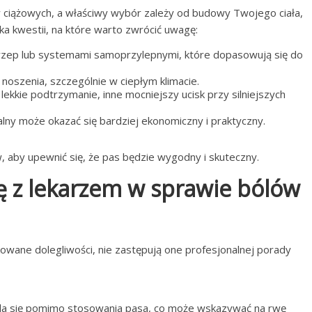
 ciążowych, a właściwy wybór zależy od budowy Twojego ciała,
lka kwestii, na które warto zwrócić uwagę:
 rzep lub systemami samoprzylepnymi, które dopasowują się do
noszenia, szczególnie w ciepłym klimacie.
ekkie podtrzymanie, inne mocniejszy ucisk przy silniejszych
lny może okazać się bardziej ekonomiczny i praktyczny.
, aby upewnić się, że pas będzie wygodny i skuteczny.
ę z lekarzem w sprawie bólów
kowane dolegliwości, nie zastępują one profesjonalnej porady
asila się pomimo stosowania pasa, co może wskazywać na rwę