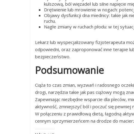
kulszową, ból więzadeł lub silne napięcie m
Drętwienie lub mrowienie w nogach: potencj
Objawy dysfunkcji dna miednicy: takie jak n
ruchu.
Nagłe zmiany w ruchach płodu: w tej sytuacj
Lekarz lub wyspecjalizowany fizjoterapeuta może
odpowiedni, oraz zaproponować inne terapie lub
bezpieczeństwo.
Podsumowanie
Ciąża to czas zmian, wyzwań i radosnego oczekiw
drogi, narzędzia takie jak pas ciążowy mogą z
Zapewniając niezbędne wsparcie dla pleców, mi
aktywność, zmniejszyć ból i poczuć się pewniej 
W połączeniu z prawidłową dietą, łagodną aktywn
cennym sprzymierzeńcem na drodze do macier