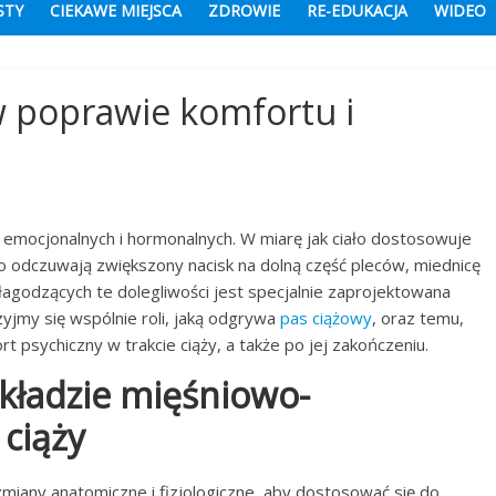
STY
CIEKAWE MIEJSCA
ZDROWIE
RE-EDUKACJA
WIDEO
w poprawie komfortu i
 emocjonalnych i hormonalnych. W miarę jak ciało dostosowuje
o odczuwają zwiększony nacisk na dolną część pleców, miednicę
 łagodzących te dolegliwości jest specjalnie zaprojektowana
yjmy się wspólnie roli, jaką odgrywa
pas ciążowy
, oraz temu,
t psychiczny w trakcie ciąży, a także po jej zakończeniu.
kładzie mięśniowo-
ciąży
 zmiany anatomiczne i fizjologiczne, aby dostosować się do