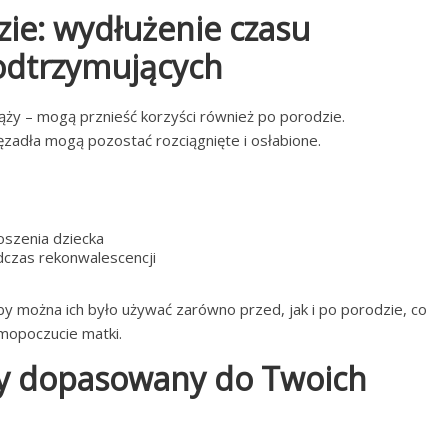
ie: wydłużenie czasu
odtrzymujących
iąży – mogą prznieść korzyści również po porodzie.
ęzadła mogą pozostać rozciągnięte i osłabione.
oszenia dziecka
czas rekonwalescencji
by można ich było używać zarówno przed, jak i po porodzie, co
mopoczucie matki.
wy dopasowany do Twoich