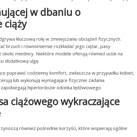
ującej w dbaniu o
 ciąży
dgrywa kluczową rolę w zmniejszaniu obciążeń fizycznych.
ć brzuch i równomiernie rozkładać jego ciężar, pasy
z okolic miednicy. Niektóre modele oferują również ucisk na
osi dodatkową ulgę.
o poprawić codzienny komfort, zwłaszcza w przypadku kobiet,
cerują lub wykonują wymagające fizycznie zadania.
zapobiegają hiperlordozie odcinka lędźwiowego.
asa ciążowego wykraczające
e
rzynoszą również pośrednie korzyści, które wspierają ogólne