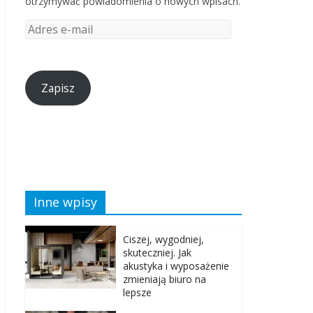
otrzymywać powiadomienia o nowych wpisach.
Zapisz
Inne wpisy
Ciszej, wygodniej,
skuteczniej. Jak
akustyka i wyposażenie
zmieniają biuro na
lepsze