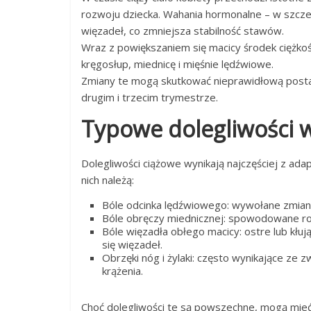
rozwoju dziecka. Wahania hormonalne – w szcze
więzadeł, co zmniejsza stabilność stawów.
Wraz z powiększaniem się macicy środek ciężkoś
kręgosłup, miednicę i mięśnie lędźwiowe.
Zmiany te mogą skutkować nieprawidłową posta
drugim i trzecim trymestrze.
Typowe dolegliwości w 
Dolegliwości ciążowe wynikają najczęściej z ad
nich należą:
Bóle odcinka lędźwiowego: wywołane zmianą
Bóle obręczy miednicznej: spowodowane ro
Bóle więzadła obłego macicy: ostre lub kłuj
się więzadeł.
Obrzęki nóg i żylaki: często wynikające ze 
krążenia.
Choć dolegliwości te są powszechne, mogą mieć 