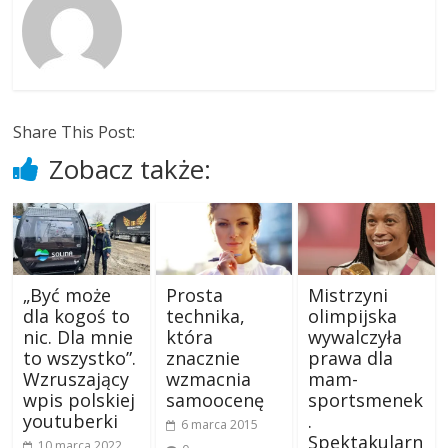
Share This Post:
Zobacz także:
„Być może
Prosta
Mistrzyni
dla kogoś to
technika,
olimpijska
nic. Dla mnie
która
wywalczyła
to wszystko”.
znacznie
prawa dla
Wzruszający
wzmacnia
mam-
wpis polskiej
samoocenę
sportsmenek
youtuberki
.
6 marca 2015
Spektakularn
10 marca 2022