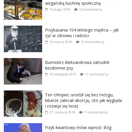
wegańską kuchnię społeczną
7 lutego 2018
12 komentarzy
Przykazania 104-letniego mędrca – jak
żyć w zdrowiu i radości
16 marca 2018
12 komentarzy
Burmistrz Aleksandrowa zatrudnił
bezdomne psy
10 listopada 2015
11 komentarzy
Ten chłopiec urodził się bez mózgu,
lekarze zalecali aborcję, oto jak wygląda
i rozwija się teraz
27 czerwca 2018
11 komentarzy
Fizyk kwantowy mówi wprost: Bóg