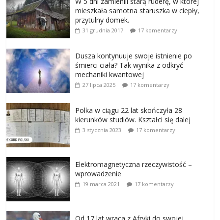
W 5 dni zamienili starą ruderę, w której
mieszkała samotna staruszka w ciepły,
przytulny domek.
31 grudnia 2017
17 komentarzy
Dusza kontynuuje swoje istnienie po
śmierci ciała? Tak wynika z odkryć
mechaniki kwantowej
27 lipca 2025
17 komentarzy
Polka w ciągu 22 lat skończyła 28
kierunków studiów. Kształci się dalej
3 stycznia 2023
17 komentarzy
Elektromagnetyczna rzeczywistość –
wprowadzenie
19 marca 2021
17 komentarzy
Od 17 lat wraca z Afryki do swojej