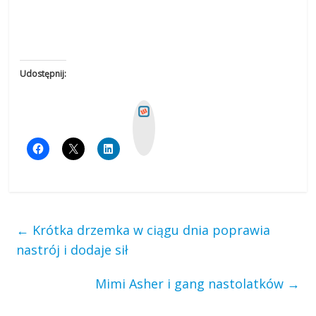
Udostępnij:
W
y
k
o
p
←
Krótka drzemka w ciągu dnia poprawia
nastrój i dodaje sił
Mimi Asher i gang nastolatków
→