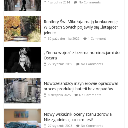
1 grudnia 2014
No Comments
Renifery Św. Mikołaja mają konkurencję.
W Górach Sowich pojawiły się „latające”
jelenie
30 października 2022
1 Comment
„Zimna wojna” z trzema nominacjami do
Oscara
22 stycznia 2019
No Comments
Nowozelandzcy inżynierowie opracowali
proces produkcji baterii bez odpadów
8 sierpnia 2025
No Comments
Nowy wskaźnik oceny stanu zdrowia.
Nie zgadniesz, co nim jest!
27 stycznia 2023
No Comments