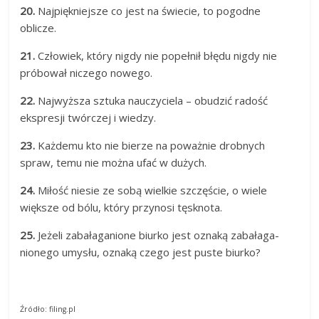
20.
Naj­piękniej­sze co jest na świecie, to po­god­ne
oblicze.
21.
Człowiek, który nigdy nie popełnił błędu nigdy nie
próbował niczego nowego.
22.
Najwyższa sztuka nauczyciela – obudzić radość
ekspresji twórczej i wiedzy.
23.
Każdemu kto nie bierze na poważnie drobnych
spraw, temu nie można ufać w dużych.
24.
Miłość niesie ze sobą wiel­kie szczęście, o wiele
większe od bólu, który przy­nosi tęsknota.
25.
Jeżeli za­bałaga­nione biur­ko jest oz­naką za­bałaga­
nione­go umysłu, oz­naką cze­go jest pus­te biurko?
Źródło: filing.pl