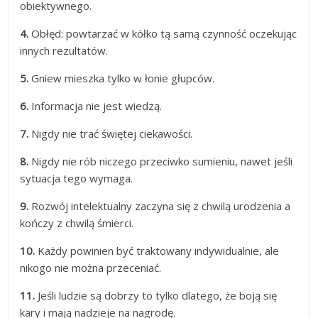
obiektywnego.
4.
Obłęd: pow­tarzać w kółko tą samą czyn­ność ocze­kując
in­nych rezultatów.
5.
Gniew mieszka tylko w łonie głupców.
6.
Informacja nie jest wiedzą.
7.
Nigdy nie trać świętej ciekawości.
8.
Nigdy nie rób niczego przeciwko sumieniu, nawet jeśli
sytuacja tego wymaga.
9.
Rozwój intelektualny zaczyna się z chwilą urodzenia a
kończy z chwilą śmierci.
10.
Każdy powinien być traktowany indywidualnie, ale
nikogo nie można przeceniać.
11.
Jeśli ludzie są dobrzy to tylko dlatego, że boją się
kary i mają nadzieje na nagrodę.