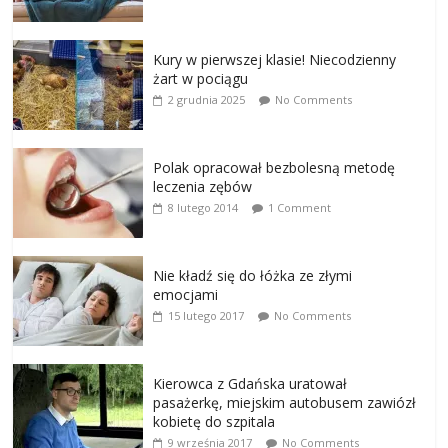
Kury w pierwszej klasie! Niecodzienny
żart w pociągu
2 grudnia 2025
No Comments
Polak opracował bezbolesną metodę
leczenia zębów
8 lutego 2014
1 Comment
Nie kładź się do łóżka ze złymi
emocjami
15 lutego 2017
No Comments
Kierowca z Gdańska uratował
pasażerkę, miejskim autobusem zawiózł
kobietę do szpitala
9 września 2017
No Comments