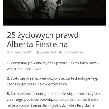
25 życiowych prawd
Alberta Einsteina
11 kwietnia 2015
Jarema Świt
3 komentarze
1.
Wszys­tko po­win­no być tak pros­te, jak to tyl­ko możli­
we, ale nie prostsze.
2.
Stało się prze­raźli­wie oczy­wis­te, że techno­logie wyp­
rzedziły już nasze człowieczeństwo.
3.
Nic nap­rawdę cen­ne­go nie bie­rze się z am­bicji czy też
z sa­mego poczu­cia obo­wiązku; to, co cen­ne, rodzi się z
miłości i poświęce­nia dla in­nych ludzi i dla sfe­ry ducha