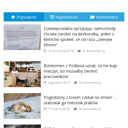
Popularne
Najnowsze
Komentarz
Dziewięciolatka sprzątając samochody
chciała zarobić na deskorolkę, jeden z
klientów sprawił, że od razu „zwinęła
interes”
13 września 2018
21 komentarzy
Biznesmen z Podlasia uznał, że nie kupi
maszyn, bo musiałby zwolnić
pracowników
6 grudnia 2017
18 komentarzy
Pogodzony z losem czekał na śmierć …
uratował go miłośnik ptaków
11 marca 2018
18 komentarzy