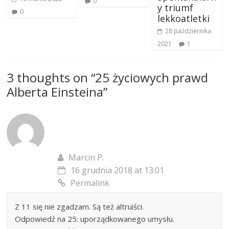
0
y triumf
0
lekkoatletki
28 października
2021
1
3 thoughts on “
25 życiowych prawd
Alberta Einsteina
”
Marcin P.
16 grudnia 2018 at 13:01
Permalink
Z 11 się nie zgadzam. Są też altruiści.
Odpowiedź na 25: uporządkowanego umysłu.