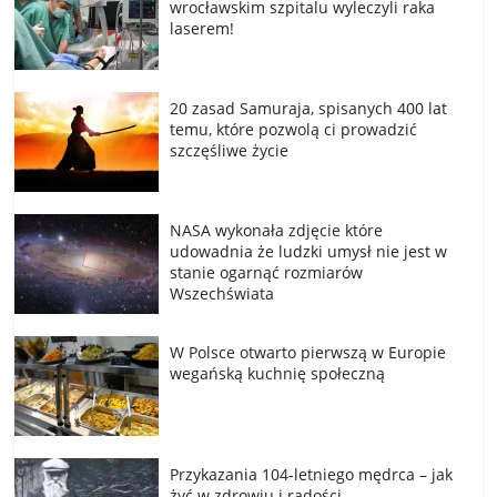
wrocławskim szpitalu wyleczyli raka
laserem!
20 zasad Samuraja, spisanych 400 lat
temu, które pozwolą ci prowadzić
szczęśliwe życie
NASA wykonała zdjęcie które
udowadnia że ludzki umysł nie jest w
stanie ogarnąć rozmiarów
Wszechświata
W Polsce otwarto pierwszą w Europie
wegańską kuchnię społeczną
Przykazania 104-letniego mędrca – jak
żyć w zdrowiu i radości