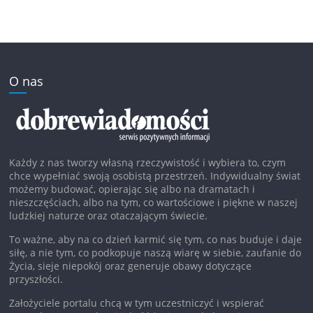
O nas
Każdy z nas tworzy własną rzeczywistość i wybiera to, czym
chce wypełniać swoją osobistą przestrzeń. Indywidualny świat
możemy budować, opierając się albo na dramatach i
nieszczęściach, albo na tym, co wartościowe i piękne w naszej
ludzkiej naturze oraz otaczającym świecie.
To ważne, aby na co dzień karmić się tym, co nas buduje i daje
siłę, a nie tym, co podkopuje naszą wiarę w siebie, zaufanie do
Życia, sieje niepokój oraz generuje obawy dotyczące
przyszłości.
Założyciele portalu chcą w tym uczestniczyć i wspierać