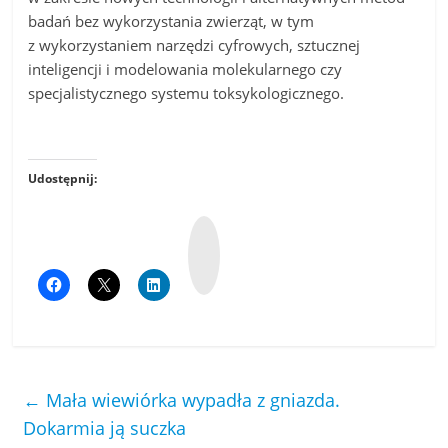
badań bez wykorzystania zwierząt, w tym
z wykorzystaniem narzędzi cyfrowych, sztucznej
inteligencji i modelowania molekularnego czy
specjalistycznego systemu toksykologicznego.
Udostępnij:
W
y
k
o
p
←
Mała wiewiórka wypadła z gniazda.
Dokarmia ją suczka