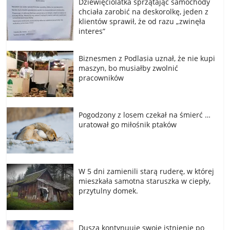
Dziewięciolatka sprzątając samochody
chciała zarobić na deskorolkę, jeden z
klientów sprawił, że od razu „zwinęła
interes”
Biznesmen z Podlasia uznał, że nie kupi
maszyn, bo musiałby zwolnić
pracowników
Pogodzony z losem czekał na śmierć …
uratował go miłośnik ptaków
W 5 dni zamienili starą ruderę, w której
mieszkała samotna staruszka w ciepły,
przytulny domek.
Dusza kontynuuje swoje istnienie po