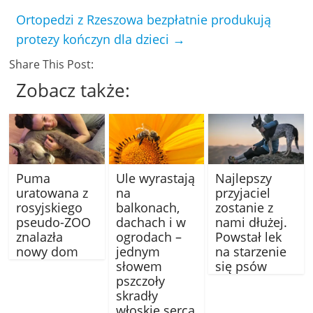
Ortopedzi z Rzeszowa bezpłatnie produkują
protezy kończyn dla dzieci
→
Share This Post:
Zobacz także:
Puma
Ule wyrastają
Najlepszy
uratowana z
na
przyjaciel
rosyjskiego
balkonach,
zostanie z
pseudo-ZOO
dachach i w
nami dłużej.
znalazła
ogrodach –
Powstał lek
nowy dom
jednym
na starzenie
słowem
się psów
pszczoły
skradły
włoskie serca