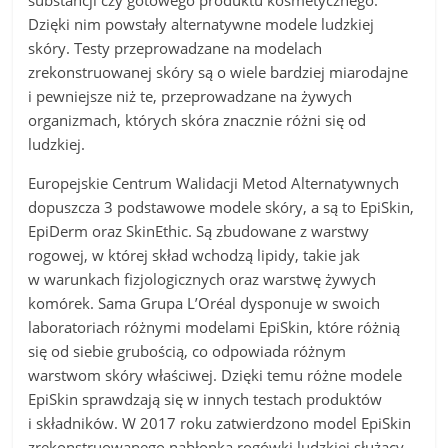
substancji czy gotowego produktu kosmetycznego.
Dzięki nim powstały alternatywne modele ludzkiej
skóry. Testy przeprowadzane na modelach
zrekonstruowanej skóry są o wiele bardziej miarodajne
i pewniejsze niż te, przeprowadzane na żywych
organizmach, których skóra znacznie różni się od
ludzkiej.
Europejskie Centrum Walidacji Metod Alternatywnych
dopuszcza 3 podstawowe modele skóry, a są to EpiSkin,
EpiDerm oraz SkinEthic. Są zbudowane z warstwy
rogowej, w której skład wchodzą lipidy, takie jak
w warunkach fizjologicznych oraz warstwę żywych
komórek. Sama Grupa L’Oréal dysponuje w swoich
laboratoriach różnymi modelami EpiSkin, które różnią
się od siebie grubością, co odpowiada różnym
warstwom skóry właściwej. Dzięki temu różne modele
EpiSkin sprawdzają się w innych testach produktów
i składników. W 2017 roku zatwierdzono model EpiSkin
zrekonstruowanego nabłonka rogówki ludzkiej służący