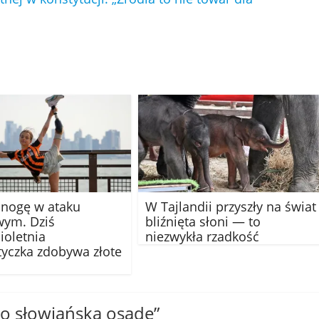
a nogę w ataku
W Tajlandii przyszły na świat
wym. Dziś
bliźnięta słoni — to
ioletnia
niezwykła rzadkość
yczka zdobywa złote
to słowiańską osadę
”