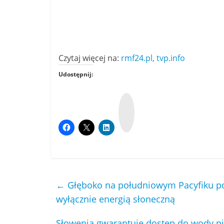
Czytaj więcej na:
rmf24.pl,
tvp.info
Udostępnij:
W
y
k
o
p
←
Głęboko na południowym Pacyfiku pows
wyłącznie energią słoneczną
Słowenia gwarantuje dostęp do wody pitn