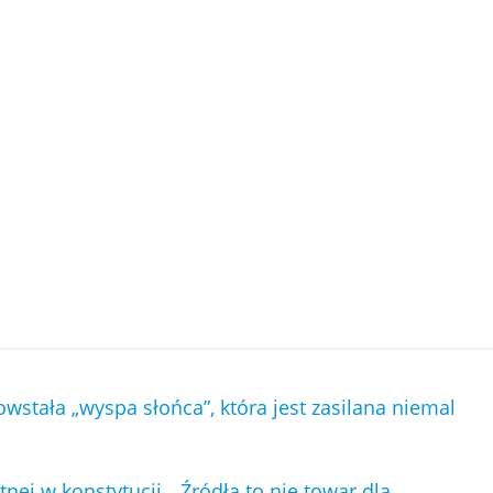
tała „wyspa słońca”, która jest zasilana niemal
ej w konstytucji. „Źródła to nie towar dla