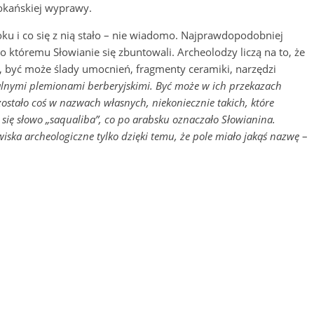
okańskiej wyprawy.
u i co się z nią stało – nie wiadomo. Najprawdopodobniej
 któremu Słowianie się zbuntowali. Archeolodzy liczą na to, że
, być może ślady umocnień, fragmenty ceramiki, narzędzi
lnymi plemionami berberyjskimi. Być może w ich przekazach
stało coś w nazwach własnych, niekoniecznie takich, które
 się słowo „saqualiba”, co po arabsku oznaczało Słowianina.
iska archeologiczne tylko dzięki temu, że pole miało jakąś nazwę
–