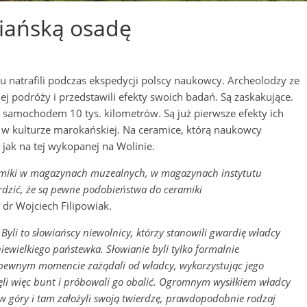
wiańską osadę
u natrafili podczas ekspedycji polscy naukowcy. Archeolodzy ze
nej podróży i przedstawili efekty swoich badań. Są zaskakujące.
 samochodem 10 tys. kilometrów. Są już pierwsze efekty ich
dy w kulturze marokańskiej. Na ceramice, którą naukowcy
jak na tej wykopanej na Wolinie.
ramiki w magazynach muzealnych, w magazynach instytutu
rdzić, że są pewne podobieństwa do ceramiki
dr Wojciech Filipowiak.
?
Byli to słowiańscy niewolnicy, którzy stanowili gwardię władcy
ewielkiego państewka. Słowianie byli tylko formalnie
W pewnym momencie zażądali od władcy, wykorzystując jego
ęli więc bunt i próbowali go obalić. Ogromnym wysiłkiem władcy
li w góry i tam założyli swoją twierdzę, prawdopodobnie rodzaj