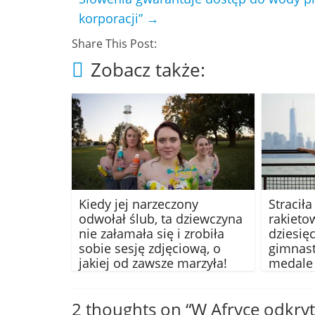
korporacji”
→
Share This Post:
Zobacz także:
Kiedy jej narzeczony
Stracił
odwołał ślub, ta dziewczyna
rakieto
nie załamała się i zrobiła
dziesięc
sobie sesję zdjęciową, o
gimnast
jakiej od zawsze marzyła!
medale
2 thoughts on “
W Afryce odkry