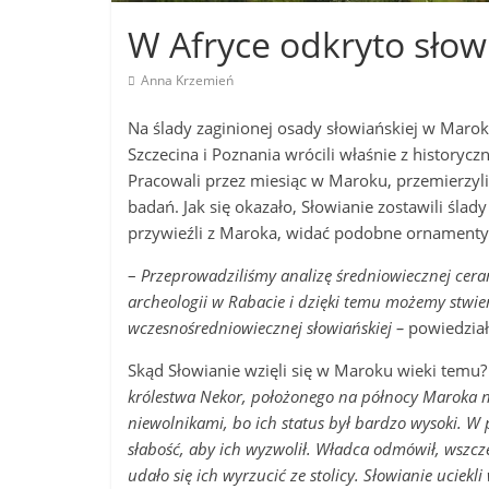
W Afryce odkryto sło
Anna Krzemień
Na ślady zaginionej osady słowiańskiej w Marok
Szczecina i Poznania wrócili właśnie z historycz
Pracowali przez miesiąc w Maroku, przemierzyli
badań. Jak się okazało, Słowianie zostawili śla
przywieźli z Maroka, widać podobne ornamenty 
–
Przeprowadziliśmy analizę średniowiecznej ce
archeologii w Rabacie i dzięki temu możemy stwie
wczesnośredniowiecznej słowiańskiej –
powiedział 
Skąd Słowianie wzięli się w Maroku wieki temu
królestwa Nekor, położonego na północy Maroka ni
niewolnikami, bo ich status był bardzo wysoki. 
słabość, aby ich wyzwolił. Władca odmówił, wszcz
udało się ich wyrzucić ze stolicy. Słowianie uciek