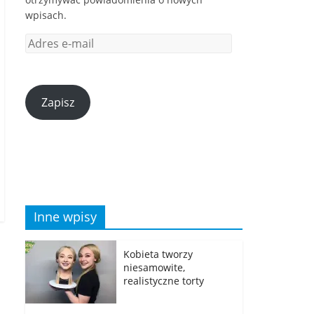
wpisach.
Zapisz
Inne wpisy
Kobieta tworzy
niesamowite,
realistyczne torty