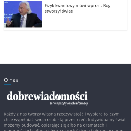
Fizyk kwantowy mówi wprost: Bóg
stworzył świat!
.
O nas
Każdy z nas tworzy własną rzeczywistość i wybiera to, czym
chce wypełniać swoją osobistą przestrzeń. Indywidualny świat
możemy budować, opierając się albo na dramatach i
nieszczęściach, albo na tym, co wartościowe i piękne w naszej