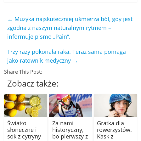
←
Muzyka najskuteczniej uśmierza ból, gdy jest
zgodna z naszym naturalnym rytmem –
informuje pismo „Pain”.
Trzy razy pokonała raka. Teraz sama pomaga
jako ratownik medyczny
→
Share This Post:
Zobacz także:
Światło
Za nami
Gratka dla
słoneczne i
historyczny,
rowerzystów.
sok z cytryny
bo pierwszy z
Kask z