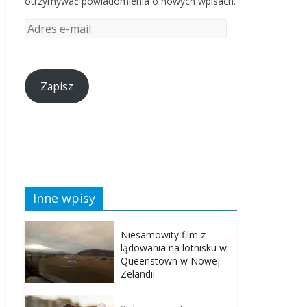
otrzymywać powiadomienia o nowych wpisach.
Zapisz
Inne wpisy
Niesamowity film z
lądowania na lotnisku w
Queenstown w Nowej
Zelandii