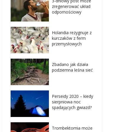
3-dniowy post może
zregenerować układ
odpornościowy
Holandia rezygnuje z
kurczaków z ferm
przemysłowych
Zbadano jak działa
podziemna leśna sieć
Perseidy 2020 – kiedy
sierpniowa noc
spadających gwiazd?
Trombektomia może