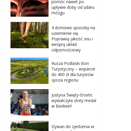
pomóc nawet po
upływie doby od udaru
mózgu
4 domowe sposoby na
uziemienie się.
Poprawią jakość snu i
wesprą układ
odpornościowy
Rusza Podlaski Bon
Turystyczny – wsparcie
do 400 zł dla turystów
spoza regionu
Justyna Święty-Ersetic
wywalczyła złoty medal
w Berlinie!!
Dywan do zjedzenia w