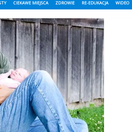
STY
CIEKAWE MIEJSCA
ZDROWIE
RE-EDUKACJA
WIDEO