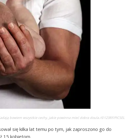
osiadają bowiem wszystkie cechy, jakie powinna mieć dobra doula./©123RF/PICSEL
wał się kilka lat temu po tym, jak zaproszono go do
ż 15 kobietom.