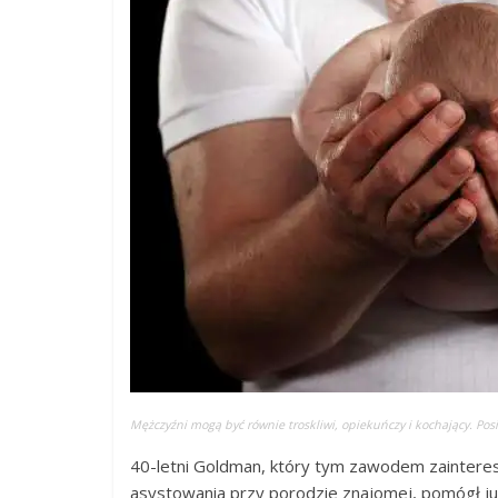
Mężczyźni mogą być równie troskliwi, opiekuńczy i kochający. P
40-letni Goldman, który tym zawodem zaintereso
asystowania przy porodzie znajomej, pomógł ju