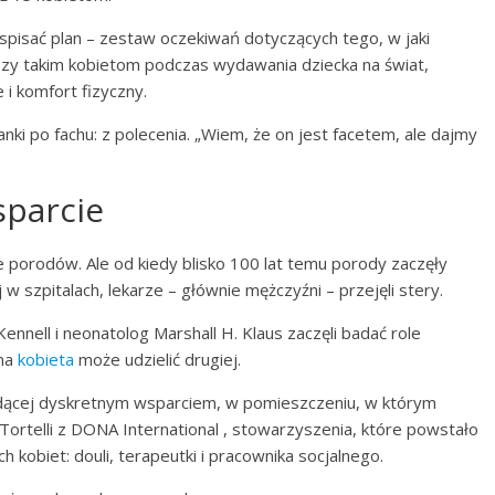
spisać plan – zestaw oczekiwań dotyczących tego, w jaki
zy takim kobietom podczas wydawania dziecka na świat,
i komfort fizyczny.
anki po fachu: z polecenia. „Wiem, że on jest facetem, ale dajmy
sparcie
e porodów. Ale od kiedy blisko 100 lat temu porody zaczęły
w szpitalach, lekarze – głównie mężczyźni – przejęli stery.
ennell i neonatolog Marshall H. Klaus zaczęli badać role
dna
kobieta
może udzielić drugiej.
dącej dyskretnym wsparciem, w pomieszczeniu, w którym
ortelli z DONA International , stowarzyszenia, które powstało
 kobiet: douli, terapeutki i pracownika socjalnego.