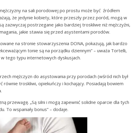
 mężczyzny na sali porodowej po prostu może być źródłem
uważają, że jedynie kobiety, które przeszły przez poród, mogą w
zazwyczaj postrzegane jako bardziej troskliwe niż mężczyźni,
magania, jakie stawia się przed asystentami porodów.
ikowane na stronie stowarzyszenia DONA, pokazują, jak bardzo
lekceważącym tonie są na porządku dziennym” – uważa Tortelli,
 w tego typu internetowych dyskusjach.
 trzech mężczyzn do asystowania przy porodach (wśród nich był
 równie troskliwi, opiekuńczy i kochający. Posiadają bowiem
.
ą przewagę. „Są silni i mogą zapewnić solidne oparcie dla tych
du. To wspaniały bonus” – dodaje.