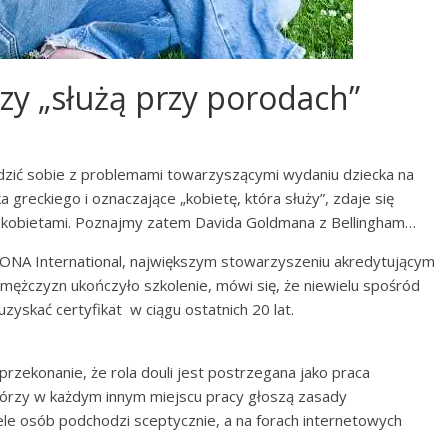
zy „służą przy porodach”
zić sobie z problemami towarzyszącymi wydaniu dziecka na
a greckiego i oznaczające „kobietę, która służy”, zdaje się
tu kobietami. Poznajmy zatem Davida Goldmana z Bellingham…
DONA International, największym stowarzyszeniu akredytującym
u mężczyzn ukończyło szkolenie, mówi się, że niewielu spośród
zyskać certyfikat w ciągu ostatnich 20 lat.
zekonanie, że rola douli jest postrzegana jako praca
którzy w każdym innym miejscu pracy głoszą zasady
iele osób podchodzi sceptycznie, a na forach internetowych