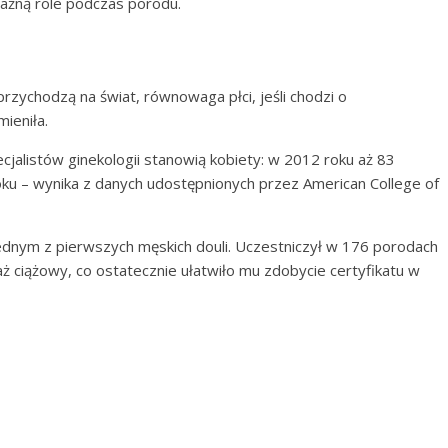
ażną role podczas porodu.
rzychodzą na świat, równowaga płci, jeśli chodzi o
ieniła.
alistów ginekologii stanowią kobiety: w 2012 roku aż 83
ku – wynika z danych udostępnionych przez American College of
jednym z pierwszych męskich douli. Uczestniczył w 176 porodach
aż ciążowy, co ostatecznie ułatwiło mu zdobycie certyfikatu w