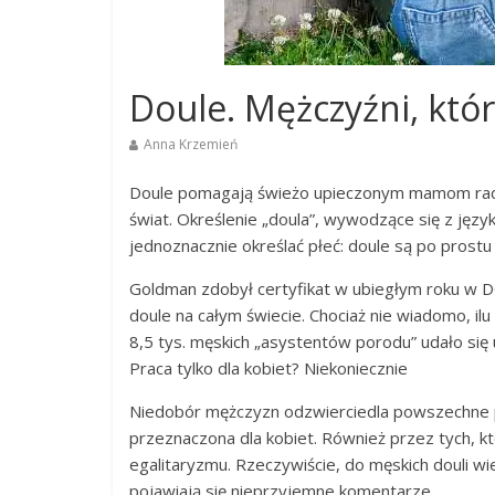
Doule. Mężczyźni, któr
Anna Krzemień
​Doule pomagają świeżo upieczonym mamom rad
świat. Określenie „doula”, wywodzące się z język
jednoznacznie określać płeć: doule są po pros
Goldman zdobył certyfikat w ubiegłym roku w 
doule na całym świecie. Chociaż nie wiadomo, il
8,5 tys. męskich „asystentów porodu” udało się u
Praca tylko dla kobiet? Niekoniecznie
Niedobór mężczyzn odzwierciedla powszechne pr
przeznaczona dla kobiet. Również przez tych, 
egalitaryzmu. Rzeczywiście, do męskich douli w
pojawiają się nieprzyjemne komentarze.