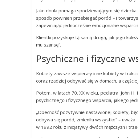
Jako doula pomaga spodziewającym się dziecka 
sposób powinien przebiegać poród – i towarzys
zapewniając jednocześnie emocjonalne wsparcie 
Klientki pozyskuje tą samą drogą, jak jego koleż
mu szansę”.
Psychiczne i fizyczne w
Kobiety zawsze wspierały inne kobiety w trakci
coraz rzadziej odbywać się w domach, a częściej 
Potem, w latach 70. XX wieku, pediatra John H. K
psychicznego i fizycznego wsparcia, jakiego je
„Obecność pozytywnie nastawionej kobiety, bę
odbywa się poród, zmieniła wszystko” – uważa T
w 1992 roku z inicjatywy dwóch mężczyzn i trzech