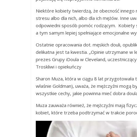
Niektóre kobiety twierdzą, że obecność innego
stresu albo dla nich, albo dla ich mężów. Inne 
odpowiedni sposób pomóc rodzącym. Kobiety są 
a tym samym lepiej spełniające emocjonalne wy
Ostatnie opracowania dot. męskich douli, opubl
delikatna jest ta kwestia. „Opinie utrzymane w 
prezes Grupy iDoula w Cleveland, uczestniczący
Troskliwi i opiekuńczy
Sharon Muza, która w ciągu 8 lat przygotowała
właśnie Goldman), uważa, że mężczyźni mogą być
wszystkie cechy, jakie powinna mieć dobra doula
Muza zauważa również, że mężczyźni mają fizyczn
kobiet, które trzeba podtrzymać w trakcie poro