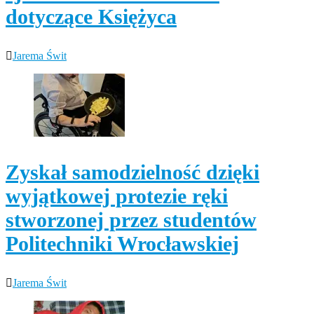
dotyczące Księżyca
Jarema Świt
Zyskał samodzielność dzięki
wyjątkowej protezie ręki
stworzonej przez studentów
Politechniki Wrocławskiej
Jarema Świt