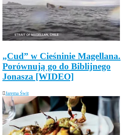
„Cud” w Cieśninie Magellana.
Porównują go do Biblijnego
Jonasza [WIDEO]
Jarema Świt