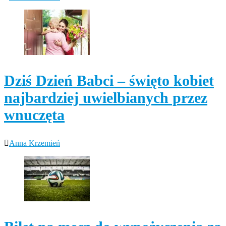
Dziś Dzień Babci – święto kobiet
najbardziej uwielbianych przez
wnuczęta
Anna Krzemień