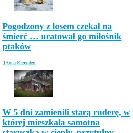
Pogodzony z losem czekał na
śmierć … uratował go miłośnik
ptaków
Anna Krzemień
W 5 dni zamienili starą ruderę, w
której mieszkała samotna
staruszka w ciepły, przytulny