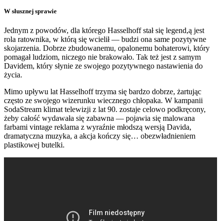
W słusznej sprawie
Jednym z powodów, dla którego Hasselhoff stał się legend,ą jest
rola ratownika, w którą się wcielił — budzi ona same pozytywne
skojarzenia. Dobrze zbudowanemu, opalonemu bohaterowi, który
pomagał ludziom, niczego nie brakowało. Tak też jest z samym
Davidem, który słynie ze swojego pozytywnego nastawienia do
życia.
Mimo upływu lat Hasselhoff trzyma się bardzo dobrze, żartując
często ze swojego wizerunku wiecznego chłopaka. W kampanii
SodaStream klimat telewizji z lat 90. zostaje celowo podkręcony,
żeby całość wydawała się zabawna — pojawia się malowana
farbami vintage reklama z wyraźnie młodszą wersją Davida,
dramatyczna muzyka, a akcja kończy się… obezwładnieniem
plastikowej butelki.