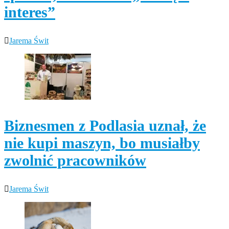
interes”
Jarema Świt
Biznesmen z Podlasia uznał, że
nie kupi maszyn, bo musiałby
zwolnić pracowników
Jarema Świt