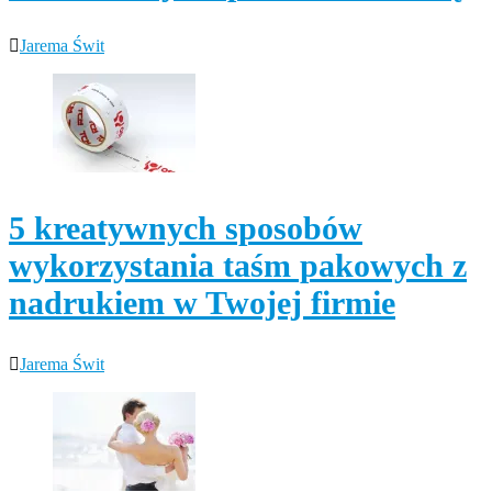
Jarema Świt
5 kreatywnych sposobów
wykorzystania taśm pakowych z
nadrukiem w Twojej firmie
Jarema Świt