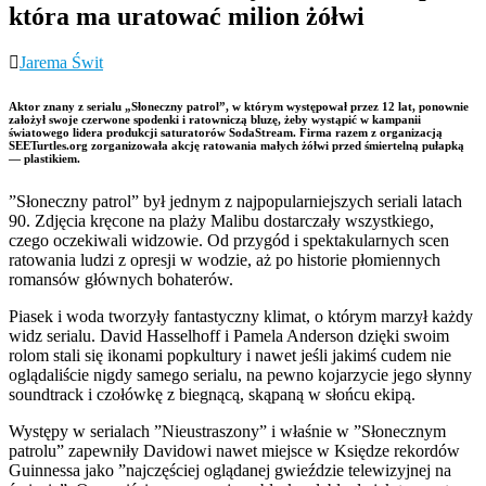
która ma uratować milion żółwi
Jarema Świt
Aktor znany z serialu „Słoneczny patrol”, w którym występował przez 12 lat, ponownie
założył swoje czerwone spodenki i ratowniczą bluzę, żeby wystąpić w kampanii
światowego lidera produkcji saturatorów SodaStream. Firma razem z organizacją
SEETurtles.org zorganizowała akcję ratowania małych żółwi przed śmiertelną pułapką
— plastikiem.
”Słoneczny patrol” był jednym z najpopularniejszych seriali latach
90. Zdjęcia kręcone na plaży Malibu dostarczały wszystkiego,
czego oczekiwali widzowie. Od przygód i spektakularnych scen
ratowania ludzi z opresji w wodzie, aż po historie płomiennych
romansów głównych bohaterów.
Piasek i woda tworzyły fantastyczny klimat, o którym marzył każdy
widz serialu. David Hasselhoff i Pamela Anderson dzięki swoim
rolom stali się ikonami popkultury i nawet jeśli jakimś cudem nie
oglądaliście nigdy samego serialu, na pewno kojarzycie jego słynny
soundtrack i czołówkę z biegnącą, skąpaną w słońcu ekipą.
Występy w serialach ”Nieustraszony” i właśnie w ”Słonecznym
patrolu” zapewniły Davidowi nawet miejsce w Księdze rekordów
Guinnessa jako ”najczęściej oglądanej gwieździe telewizyjnej na