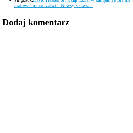
Pingback:
David Hasselhoff wziął udział w kampanii która ma
uratować milion żółwi – Newsy ze świata
Dodaj komentarz