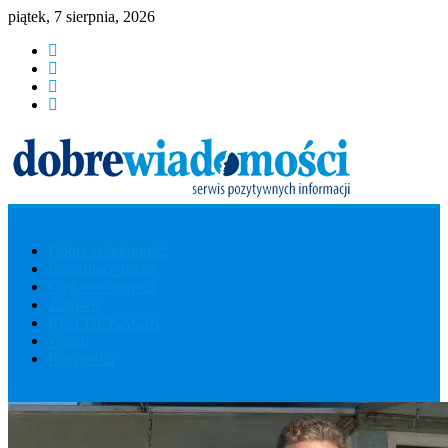
piątek, 7 sierpnia, 2026
Dobre
Dobre wiadomości
Inspirujące teksty
Wiadomości
Ciekawe miejsca
Zdrowie
RE-EDUKACJA
Serwis
Wideo
Pozytywnych
Rozrywka
Informacji