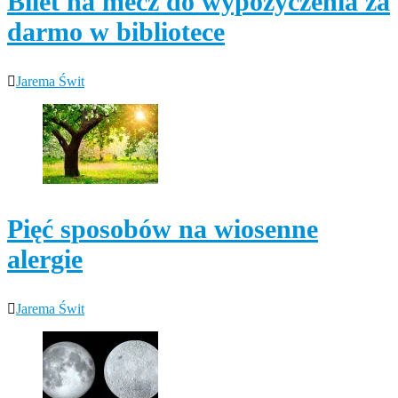
Bilet na mecz do wypożyczenia za
darmo w bibliotece
Jarema Świt
Pięć sposobów na wiosenne
alergie
Jarema Świt