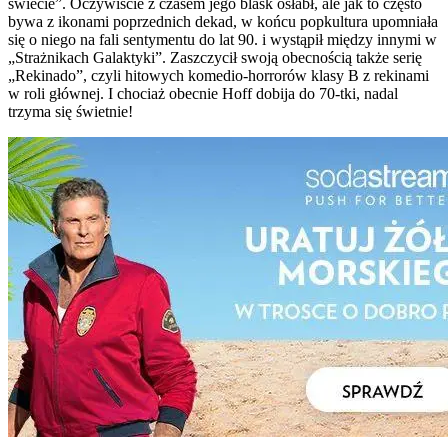
świecie”. Oczywiście z czasem jego blask osłabł, ale jak to często
bywa z ikonami poprzednich dekad, w końcu popkultura upomniała
się o niego na fali sentymentu do lat 90. i wystąpił między innymi w
„Strażnikach Galaktyki”. Zaszczycił swoją obecnością także serię
„Rekinado”, czyli hitowych komedio-horrorów klasy B z rekinami
w roli głównej. I chociaż obecnie Hoff dobija do 70-tki, nadal
trzyma się świetnie!