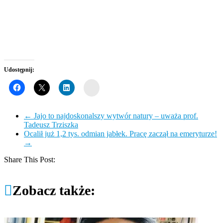
Udostępnij:
Wykop
←
Jajo to najdoskonalszy wytwór natury – uważa prof.
Tadeusz Trziszka
Ocalił już 1,2 tys. odmian jabłek. Pracę zaczął na emeryturze!
→
Share This Post:
Zobacz także: