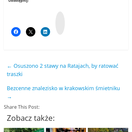
Udostępnij:
W
y
k
o
p
←
Osuszono 2 stawy na Ratajach, by ratować
traszki
Bezcenne znalezisko w krakowskim śmietniku
→
Share This Post:
Zobacz także: