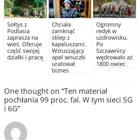
Sołtys z
Chciała
Ogromny
Podlasia
zamknąć
redyk w
zaprasza na
sklep z
uzdrowisku.
wieś. Oferuje
kapeluszami.
Po
część swojej
Wzruszający
Szczawnicy
działki i pracę
apel wnuczki
wędrowało aż
uratował
1800 owiec
biznes
One thought on “
Ten materiał
pochłania 99 proc. fal. W tym sieci 5G
i 6G
”