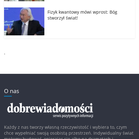
Fizyk kwantowy mówi wprost: Bóg
stworzył świat!
.
O nas
Każdy z nas tworzy własną rzeczywistość i wybiera to, czym
chce wypełniać swoją osobistą przestrzeń. Indywidualny świat
możemy budować, opierając się albo na dramatach i