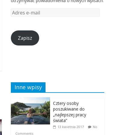
otrzymywać powiadomienia o nowych wpisach.
Zapisz
Inne wpisy
Cztery osoby
poszukiwane do
„najlepszej pracy
świata”
13 kwietnia 2017
No
Comments