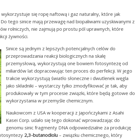
u wykorzystuje się ropę naftową i gaz naturalny, które jak
”. Do tego sinice mają przewagę nad biopaliwami uzyskiwanymi z
lów rolniczych, nie zajmują po prostu pól uprawnych, które
cji żywności.
Sinice są jednym z lepszych potencjalnych celów do
przeprowadzania reakcji biologicznych na skalę
przemysłową, wykorzystują one bowiem fotosyntezę od
miliardów lat dopracowując ten proces do perfekcji. W jego
trakcie wykorzystują światło słoneczne i dwutlenek węgla
jako składniki – wystarczy tylko zmodyfikować je tak, aby
produkowały w tym procesie związki, które będą gotowe do
wykorzystania w przemyśle chemicznym.
Naukowcom z USA w kooperacji z Japończykami z Asahi
Kasei Corp. udało się tego dokonać wprowadzając do
genomu sinic fragmenty DNA odpowiedzialne za produkcję
fotosyntezy
2,3-butanodiolu
– związku chemicznego, który