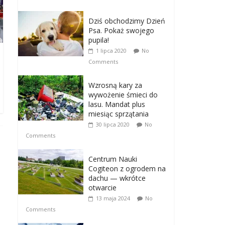
Dziś obchodzimy Dzień
Psa. Pokaż swojego
pupila!
1 lipca 2020
No
Comments
Wzrosną kary za
wywożenie śmieci do
lasu. Mandat plus
miesiąc sprzątania
30 lipca 2020
No
Comments
Centrum Nauki
Cogiteon z ogrodem na
dachu — wkrótce
otwarcie
13 maja 2024
No
Comments