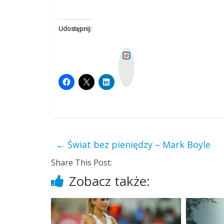
Udostępnij:
W
y
k
o
p
←
Świat bez pieniędzy – Mark Boyle
Share This Post:
Zobacz także: