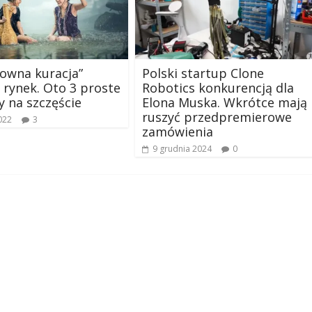
downa kuracja”
Polski startup Clone
 rynek. Oto 3 proste
Robotics konkurencją dla
 na szczęście
Elona Muska. Wkrótce mają
ruszyć przedpremierowe
022
3
zamówienia
9 grudnia 2024
0