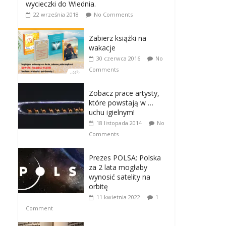
wycieczki do Wiednia.
22 września 2018
No Comments
Zabierz książki na
wakacje
30 czerwca 2016
No
Comments
Zobacz prace artysty,
które powstają w …
uchu igielnym!
18 listopada 2014
No
Comments
Prezes POLSA: Polska
za 2 lata mogłaby
wynosić satelity na
orbitę
11 kwietnia 2022
1
Comment