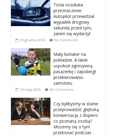
Tesla oszukała
przeznaczenie.
Autopilot przewidział
wypadek drogowy
sekundę przed tym,
zanim się wydarzył
29 grudnia 2016
No Comments
Mały bohater na
pokładzie. 8-latek
uspokoił agresywną
pasażerkę i zapobiegł
przekierowaniu
samolotu
14 maja 2026
No Comments
Czy bylibyśmy w stanie
przeprowadzić głęboką
konwersację z dopiero
co poznaną osobą?
Możemy się o tym
przekonać podczas