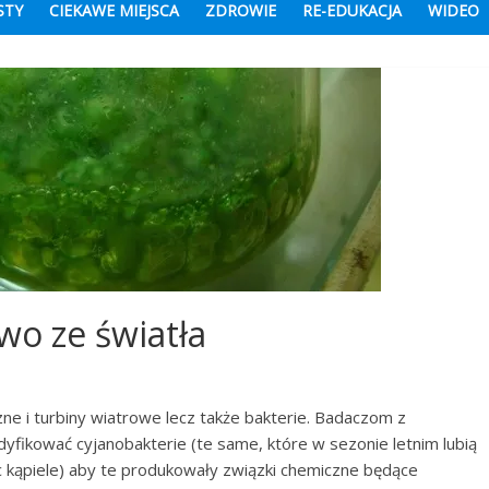
STY
CIEKAWE MIEJSCA
ZDROWIE
RE-EDUKACJA
WIDEO
wo ze światła
ne i turbiny wiatrowe lecz także bakterie. Badaczom z
modyfikować cyjanobakterie (te same, które w sezonie letnim lubią
c kąpiele) aby te produkowały związki chemiczne będące