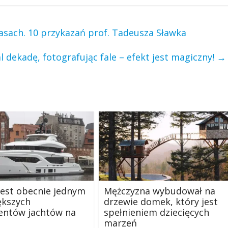
zasach. 10 przykazań prof. Tadeusza Sławka
al dekadę, fotografując fale – efekt jest magiczny!
→
jest obecnie jednym
Mężczyzna wybudował na
ększych
drzewie domek, który jest
entów jachtów na
spełnieniem dziecięcych
marzeń