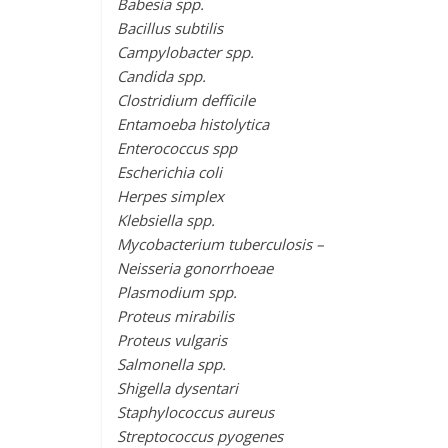
Babesia spp.
Bacillus subtilis
Campylobacter spp.
Candida spp.
Clostridium defficile
Entamoeba histolytica
Enterococcus spp
Escherichia coli
Herpes simplex
Klebsiella spp.
Mycobacterium tuberculosis –
Neisseria gonorrhoeae
Plasmodium spp.
Proteus mirabilis
Proteus vulgaris
Salmonella spp.
Shigella dysentari
Staphylococcus aureus
Streptococcus pyogenes