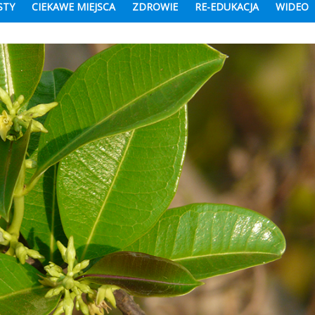
STY
CIEKAWE MIEJSCA
ZDROWIE
RE-EDUKACJA
WIDEO