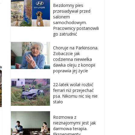
Bezdomny pies
przesiadywał przed
salonem
samochodowym.
Pracownicy postanowili
go zatrudnić
Choruje na Parkinsona.
Zobaczcie jak
codzienna niewielka
dawka oleju z konopii
poprawia jej życie
22-latek wolał rozbić
ferrari niż przejechać
psa. Nikomu nic się nie
stało
Rozmowa z
nieznajomymi jest jak
darmowa terapia.
Eksperymenty