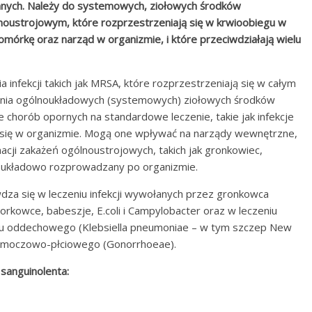
emnych. Należy do systemowych, ziołowych środków
lnoustrojowym, które rozprzestrzeniają się w krwioobiegu w
omórkę oraz narząd w organizmie, i które przeciwdziałają wielu
infekcji takich jak MRSA, które rozprzestrzeniają się w całym
czenia ogólnoukładowych (systemowych) ziołowych środków
 chorób opornych na standardowe leczenie, takie jak infekcje
ą się w organizmie. Mogą one wpływać na narządy wewnętrzne,
nacji zakażeń ogólnoustrojowych, takich jak gronkowiec,
ie układowo rozprowadzany po organizmie.
za się w leczeniu infekcji wywołanych przez gronkowca
orkowce, babeszje, E.coli i Campylobacter oraz w leczeniu
układu oddechowego (Klebsiella pneumoniae – w tym szczep New
az moczowo-płciowego (Gonorrhoeae).
sanguinolenta: