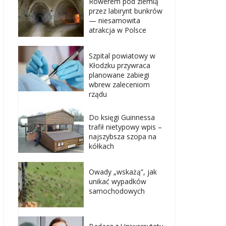
Rowerem pod ziemią
przez labirynt bunkrów
— niesamowita
atrakcja w Polsce
Szpital powiatowy w
Kłodzku przywraca
planowane zabiegi
wbrew zaleceniom
rządu
Do księgi Guinnessa
trafił nietypowy wpis –
najszybsza szopa na
kółkach
Owady „wskażą”, jak
unikać wypadków
samochodowych