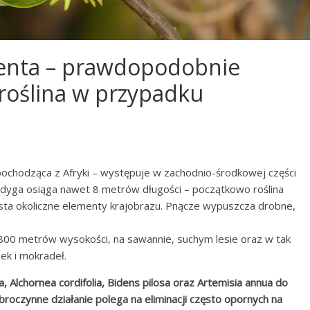
lenta – prawdopodobnie
 roślina w przypadku
, pochodząca z Afryki – występuje w zachodnio-środkowej części
odyga osiąga nawet 8 metrów długości – początkowo roślina
asta okoliczne elementy krajobrazu. Pnącze wypuszcza drobne,
0 metrów wysokości, na sawannie, suchym lesie oraz w tak
ek i mokradeł.
, Alchornea cordifolia, Bidens pilosa oraz Artemisia annua do
roczynne działanie polega na eliminacji często opornych na