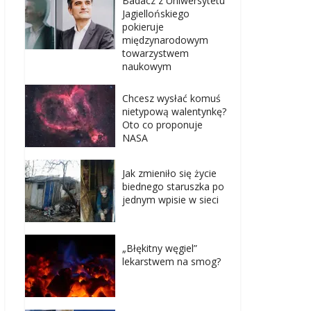
Badacz z Uniwersytetu
Jagiellońskiego
pokieruje
międzynarodowym
towarzystwem
naukowym
Chcesz wysłać komuś
nietypową walentynkę?
Oto co proponuje
NASA
Jak zmieniło się życie
biednego staruszka po
jednym wpisie w sieci
„Błękitny węgiel”
lekarstwem na smog?