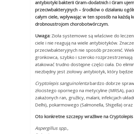
antybiotyki bakterii Gram-dodatnich i Gram uj
przeciwbakteryjnych – środków o działaniu ogó
całym ciele, wpływając w ten sposób na każdą k
drobnoustrojom chorobotwórczym.
Uwaga:
Zioła systemowe są właściwe do leczenia 
ciele i nie reagują na wiele antybiotyków. Zna
przeciwbakteryjnych nie sposób przecenić. Wiele
gronkowca, szybko i szeroko rozprzestrzeniaj
atakować trudno dostępne części ciała. Do elimi
niezbędny jest ziołowy antybiotyk, który będz
Cryptolepis sanguinolenta
bardzo dobrze sprawd
złocistego opornego na metycyline (MRSA), paci
zakażonych ran, gruźlicy, malarii, infekcjach 
Delhi), pokarmowego (Salmonella, Shigella) or
Oto konkretne szczepy wrażliwe na Cryptolepis 
Aspergillus spp.,