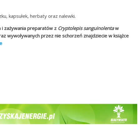
u, kapsułek, herbaty oraz nalewki.
 i zażywania preparatów z
Cryptolepis sanguinolenta
w
raz wywoływanych przez nie schorzeń znajdziecie w książce
e