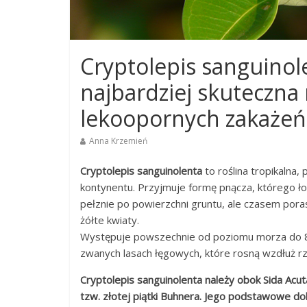
Cryptolepis sanguino
najbardziej skuteczna
lekoopornych zakażeń
Anna Krzemień
Cryptolepis sanguinolenta
to roślina tropikalna
kontynentu. Przyjmuje formę pnącza, którego ł
pełznie po powierzchni gruntu, ale czasem por
żółte kwiaty.
Występuje powszechnie od poziomu morza do 80
zwanych lasach łęgowych, które rosną wzdłuż rz
Cryptolepis sanguinolenta należy obok Sida Acuta
tzw. złotej piątki Buhnera. Jego podstawowe dob