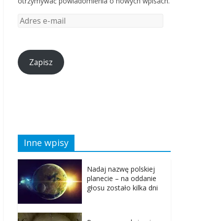
otrzymywać powiadomienia o nowych wpisach.
Zapisz
Inne wpisy
Nadaj nazwę polskiej
planecie – na oddanie
głosu zostało kilka dni