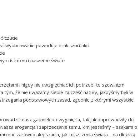
półczucie
st wyobcowanie powoduje brak szacunku
cie
ym istotom i naszemu światu
rzętami i nigdy nie uwzględniać ich potrzeb, to szowinizm
 tym, że nie uważamy siebie za część natury, jakbyśmy byli w
rzestrzegania podstawowych zasad, zgodnie z którymi wszystkie
rowadzić nasz gatunek do wyginięcia, tak jak doprowadziły do
o. Nasza arogancja i zaprzeczanie temu, kim jesteśmy – ssakami o
 moc zarówno ulepszania, jak i niszczenia świata – na dłuższą