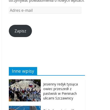
otrzymywać powiadomienia o nowych wpisach.
Zapisz
Inne wpisy
Jesienny redyk tysiąca
owiec przeszedł z
pastwisk w Pieninach
ulicami Szczawnicy