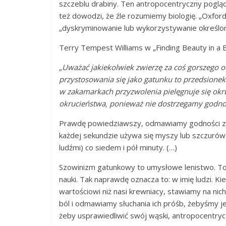
szczeblu drabiny. Ten antropocentryczny pogląd
też dowodzi, że źle rozumiemy biologię. „Oxford
„dyskryminowanie lub wykorzystywanie określon
Terry Tempest Williams w „Finding Beauty in a 
„Uważać jakiekolwiek zwierzę za coś gorszego o
przystosowania się jako gatunku to przedsionek
w zakamarkach przyzwolenia pielęgnuje się okr
okrucieństwa, ponieważ nie dostrzegamy godnoś
Prawdę powiedziawszy, odmawiamy godności zwi
każdej sekundzie używa się myszy lub szczurów
ludźmi) co siedem i pół minuty. (…)
Szowinizm gatunkowy to umysłowe lenistwo. To 
nauki. Tak naprawdę oznacza to: w imię ludzi. Ki
wartościowi niż nasi krewniacy, stawiamy na ni
ból i odmawiamy słuchania ich próśb, żebyśmy je 
żeby usprawiedliwić swój wąski, antropocentryc