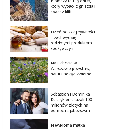
Biolodzy ratują orlika,
który wypadł z gniazda i
spadł z klifu
Dzień polskiej żywności
– zachwyć się
rodzimymi produktami
spożywczymi
Na Ochocie w
Warszawie powstaną
naturalne łąki kwietne
Sebastian i Dominika
Kulczyk przekazali 100
milionów złotych na
pomoc najuboższym
Niewidoma matka