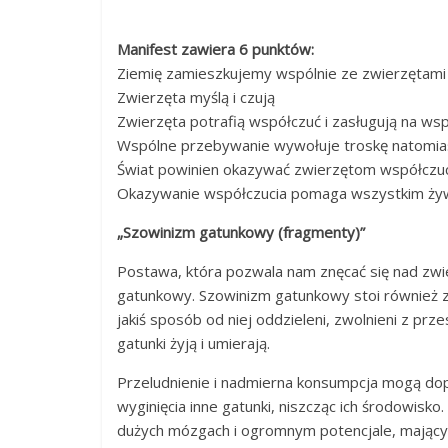
Manifest zawiera 6 punktów:
Ziemię zamieszkujemy wspólnie ze zwierzętami
Zwierzęta myślą i czują
Zwierzęta potrafią współczuć i zasługują na ws
Wspólne przebywanie wywołuje troskę natomia
Świat powinien okazywać zwierzętom współczu
Okazywanie współczucia pomaga wszystkim żyw
„Szowinizm gatunkowy (fragmenty)”
Postawa, która pozwala nam znęcać się nad zwie
gatunkowy. Szowinizm gatunkowy stoi również za
jakiś sposób od niej oddzieleni, zwolnieni z p
gatunki żyją i umierają.
Przeludnienie i nadmierna konsumpcja mogą dop
wyginięcia inne gatunki, niszcząc ich środowisk
dużych mózgach i ogromnym potencjale, mającymi