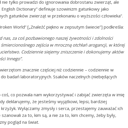
 nie tylko prowadzi do ignorowania dobrostanu zwierząt, ale
 English Dictionary” definiuje szowinizm gatunkowy jako
ych gatunków zwierząt w przekonaniu o wyższości człowieka”.
Broken World” [„Znaleźć piękno w zepsutym świecie”] podkreśla:
d nas, za coś pozbawionego naszej żywotności i zdolności
 śmiercionośnego zejścia w mroczną otchłań arogancji, w której
ucieństwo. Codziennie siejemy zniszczenie i dokonujemy aktów
ci Innego”.
erzętom znacznie częściej niż codziennie – codziennie w
 do badań laboratoryjnych. Ssaków naczelnych (niebędących
coś, co pozwala nam wykorzystywać i zabijać zwierzęta w imię
edy deklarujemy, że jesteśmy wyjątkowi, lepsi, bardziej
ch krzyżyk. Wyłączamy zmysły i serca, przestajemy zauważać ich
szanowali za to, kim są, a nie za to, kim chcemy, żeby były,
zny pogląd na świat.