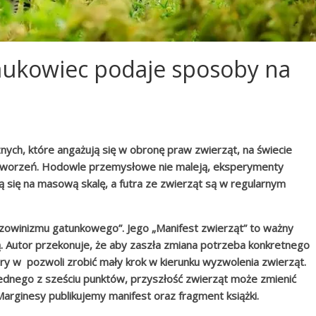
Naukowiec podaje sposoby na
znych, które angażują się w obronę praw zwierząt, na świecie
stworzeń. Hodowle przemysłowe nie maleją, eksperymenty
się na masową skalę, a futra ze zwierząt są w regularnym
zowinizmu gatunkowego”. Jego „Manifest zwierząt” to ważny
ją. Autor przekonuje, że aby zaszła zmiana potrzeba konkretnego
ry w pozwoli zrobić mały krok w kierunku wyzwolenia zwierząt.
 jednego z sześciu punktów, przyszłość zwierząt może zmienić
Marginesy publikujemy manifest oraz fragment książki.