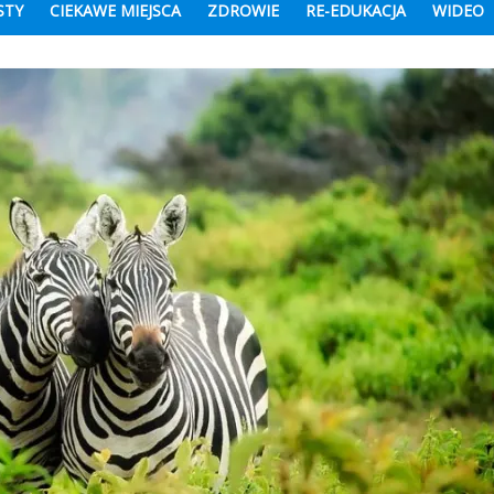
STY
CIEKAWE MIEJSCA
ZDROWIE
RE-EDUKACJA
WIDEO