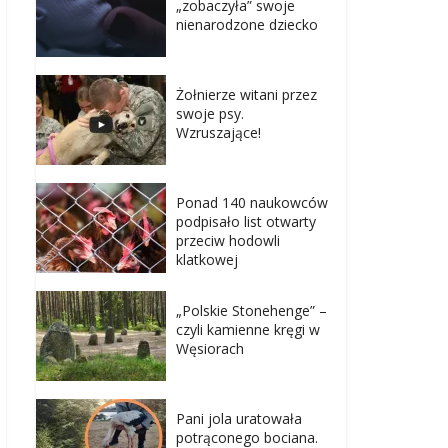
„zobaczyła” swoje
nienarodzone dziecko
Żołnierze witani przez
swoje psy.
Wzruszające!
Ponad 140 naukowców
podpisało list otwarty
przeciw hodowli
klatkowej
„Polskie Stonehenge” –
czyli kamienne kręgi w
Węsiorach
Pani jola uratowała
potrąconego bociana.