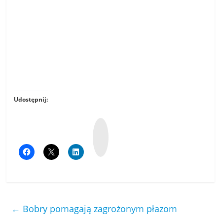
Udostępnij:
W
y
k
o
p
←
Bobry pomagają zagrożonym płazom