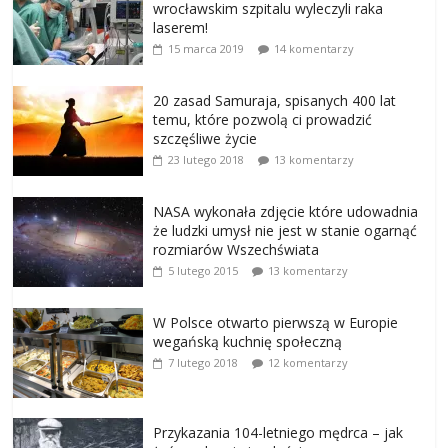
wrocławskim szpitalu wyleczyli raka
laserem!
15 marca 2019
14 komentarzy
20 zasad Samuraja, spisanych 400 lat
temu, które pozwolą ci prowadzić
szczęśliwe życie
23 lutego 2018
13 komentarzy
NASA wykonała zdjęcie które udowadnia
że ludzki umysł nie jest w stanie ogarnąć
rozmiarów Wszechświata
5 lutego 2015
13 komentarzy
W Polsce otwarto pierwszą w Europie
wegańską kuchnię społeczną
7 lutego 2018
12 komentarzy
Przykazania 104-letniego mędrca – jak