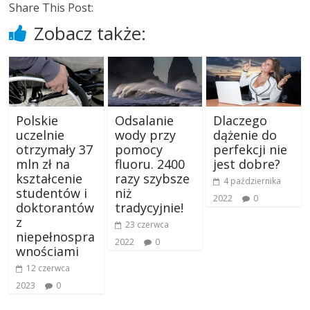
Share This Post:
Zobacz także:
Polskie
Odsalanie
Dlaczego
uczelnie
wody przy
dążenie do
otrzymały 37
pomocy
perfekcji nie
mln zł na
fluoru. 2400
jest dobre?
kształcenie
razy szybsze
4 października
studentów i
niż
2022
0
doktorantów
tradycyjnie!
z
23 czerwca
niepełnospra
2022
0
wnościami
12 czerwca
2023
0