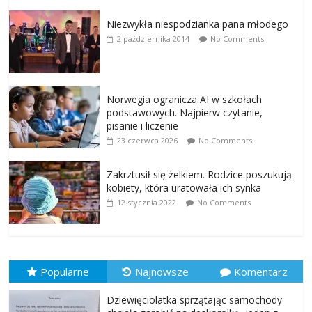
Niezwykła niespodzianka pana młodego
2 października 2014
No Comments
Norwegia ogranicza AI w szkołach
podstawowych. Najpierw czytanie,
pisanie i liczenie
23 czerwca 2026
No Comments
Zakrztusił się żelkiem. Rodzice poszukują
kobiety, która uratowała ich synka
12 stycznia 2022
No Comments
Popularne
Najnowsze
Komentarz
Dziewięciolatka sprzątając samochody