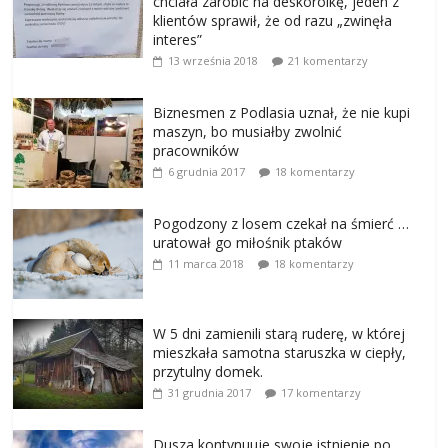
chciała zarobić na deskorolkę, jeden z
klientów sprawił, że od razu „zwinęła
interes”
13 września 2018
21 komentarzy
Biznesmen z Podlasia uznał, że nie kupi
maszyn, bo musiałby zwolnić
pracowników
6 grudnia 2017
18 komentarzy
Pogodzony z losem czekał na śmierć …
uratował go miłośnik ptaków
11 marca 2018
18 komentarzy
W 5 dni zamienili starą ruderę, w której
mieszkała samotna staruszka w ciepły,
przytulny domek.
31 grudnia 2017
17 komentarzy
Dusza kontynuuje swoje istnienie po