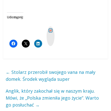
Udostępnij:
W
y
k
o
p
←
Stolarz przerobił swojego vana na mały
domek. Środek wygląda super
Anglik, który zakochał się w naszym kraju.
Mówi, że „Polska zmieniła jego życie”. Warto
go posłuchać
→