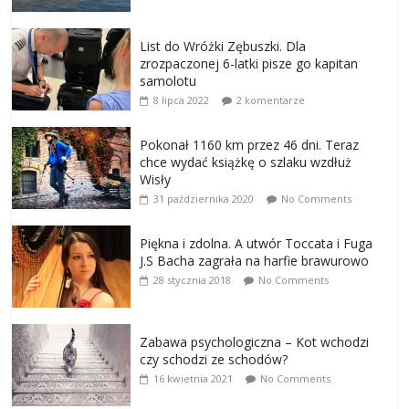
List do Wróżki Zębuszki. Dla
zrozpaczonej 6-latki pisze go kapitan
samolotu
8 lipca 2022
2 komentarze
Pokonał 1160 km przez 46 dni. Teraz
chce wydać książkę o szlaku wzdłuż
Wisły
31 października 2020
No Comments
Piękna i zdolna. A utwór Toccata i Fuga
J.S Bacha zagrała na harfie brawurowo
28 stycznia 2018
No Comments
Zabawa psychologiczna – Kot wchodzi
czy schodzi ze schodów?
16 kwietnia 2021
No Comments