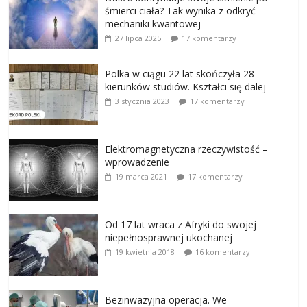
śmierci ciała? Tak wynika z odkryć
mechaniki kwantowej
27 lipca 2025
17 komentarzy
Polka w ciągu 22 lat skończyła 28
kierunków studiów. Kształci się dalej
3 stycznia 2023
17 komentarzy
Elektromagnetyczna rzeczywistość –
wprowadzenie
19 marca 2021
17 komentarzy
Od 17 lat wraca z Afryki do swojej
niepełnosprawnej ukochanej
19 kwietnia 2018
16 komentarzy
Bezinwazyjna operacja. We