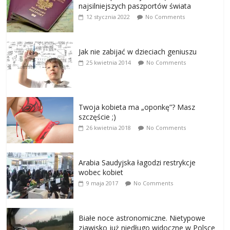
najsilniejszych paszportów świata
12 stycznia 2022
No Comments
Jak nie zabijać w dzieciach geniuszu
25 kwietnia 2014
No Comments
Twoja kobieta ma „oponkę”? Masz
szczęście ;)
26 kwietnia 2018
No Comments
Arabia Saudyjska łagodzi restrykcje
wobec kobiet
9 maja 2017
No Comments
Białe noce astronomiczne. Nietypowe
zjawisko już niedługo widoczne w Polsce