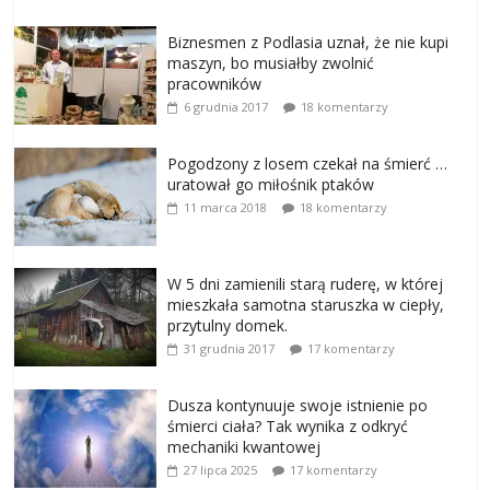
Biznesmen z Podlasia uznał, że nie kupi
maszyn, bo musiałby zwolnić
pracowników
6 grudnia 2017
18 komentarzy
Pogodzony z losem czekał na śmierć …
uratował go miłośnik ptaków
11 marca 2018
18 komentarzy
W 5 dni zamienili starą ruderę, w której
mieszkała samotna staruszka w ciepły,
przytulny domek.
31 grudnia 2017
17 komentarzy
Dusza kontynuuje swoje istnienie po
śmierci ciała? Tak wynika z odkryć
mechaniki kwantowej
27 lipca 2025
17 komentarzy