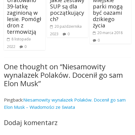
Uratowano
Jakie zestawy
Miejskie
39-latkę
SUP są dla
parki mogą
zaginioną w
początkujący
być oazami
lesie. Pomógł
ch?
dzikiego
dron z
życia
20 października
termowizją
20 marca 2018
2023
0
8 listopada
0
2022
0
One thought on “
Niesamowity
wynalazek Polaków. Docenił go sam
Elon Musk
”
Pingback:
Niesamowity wynalazek Polaków. Docenił go sam
Elon Musk – Wiadomości ze świata
Dodaj komentarz