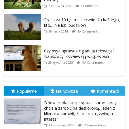
5 czerwca 2022
1 Comment
Praca za 10 tys miesięcznie dla każdego,
kto… nie lubi budzików
19 maja 2014
No Comments
Czy psy naprawdę oglądają telewizję?
Naukowcy rozwiewają wątpliwości
29 stycznia 2025
No Comments
Popularne
Najnowsze
Komentarz
Dziewięciolatka sprzątając samochody
chciała zarobić na deskorolkę, jeden z
klientów sprawił, że od razu „zwinęła
interes”
13 września 2018
21 komentarzy