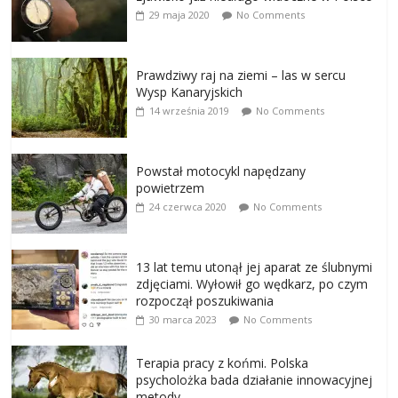
29 maja 2020
No Comments
Prawdziwy raj na ziemi – las w sercu
Wysp Kanaryjskich
14 września 2019
No Comments
Powstał motocykl napędzany
powietrzem
24 czerwca 2020
No Comments
13 lat temu utonął jej aparat ze ślubnymi
zdjęciami. Wyłowił go wędkarz, po czym
rozpoczął poszukiwania
30 marca 2023
No Comments
Terapia pracy z końmi. Polska
psycholożka bada działanie innowacyjnej
metody