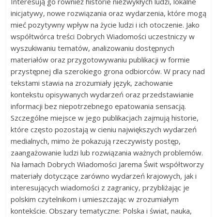
Interesują go również historie niezwykłych ludzi, lokalne
inicjatywy, nowe rozwiązania oraz wydarzenia, które mogą
mieć pozytywny wpływ na życie ludzi i ich otoczenie. Jako
współtwórca treści Dobrych Wiadomości uczestniczy w
wyszukiwaniu tematów, analizowaniu dostępnych
materiałów oraz przygotowywaniu publikacji w formie
przystępnej dla szerokiego grona odbiorców. W pracy nad
tekstami stawia na zrozumiały język, zachowanie
kontekstu opisywanych wydarzeń oraz przedstawianie
informacji bez niepotrzebnego epatowania sensacją.
Szczególne miejsce w jego publikacjach zajmują historie,
które często pozostają w cieniu największych wydarzeń
medialnych, mimo że pokazują rzeczywisty postęp,
zaangażowanie ludzi lub rozwiązania ważnych problemów.
Na łamach Dobrych Wiadomości Jarema Świt współtworzy
materiały dotyczące zarówno wydarzeń krajowych, jak i
interesujących wiadomości z zagranicy, przybliżając je
polskim czytelnikom i umieszczając w zrozumiałym
kontekście. Obszary tematyczne: Polska i świat, nauka,