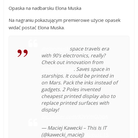
Opaska na nadbarsku Elona Muska
Na nagraniu pokazującym premierowe użycie opasek
widać postać Elona Muska.
@elonmusk
space travels era
with 90’s electronics, really?
Check out innovation from
@mkratajczak
. Saves space in
starships. It could be printed in
on Mars. Pack the inks instead of
gadgets. 2 Poles invented
cheapest printed display also to
replace printed surfaces with
display!
pic.twitter.com/IOVVmQ2jpA
— Maciej Kawecki – This Is IT
(@kawecki_maciej)
August 15,