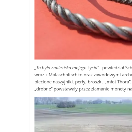
„To było znalezisko mojego życia”
– powiedział Sc
wraz z Malaschnitschko oraz zawodowymi arch
plecione naszyjniki, perły, broszki, „młot Thor
„drobne” powstawały przez złamanie monety na