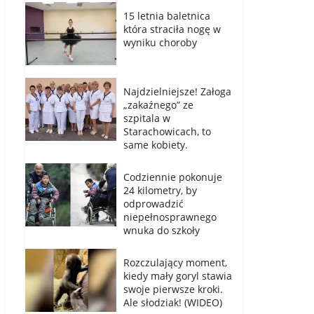
15 letnia baletnica
która straciła nogę w
wyniku choroby
Najdzielniejsze! Załoga
„zakaźnego” ze
szpitala w
Starachowicach, to
same kobiety.
Codziennie pokonuje
24 kilometry, by
odprowadzić
niepełnosprawnego
wnuka do szkoły
Rozczulający moment,
kiedy mały goryl stawia
swoje pierwsze kroki.
Ale słodziak! (WIDEO)