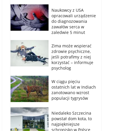
Naukowcy z USA
opracowali urządzenie
do diagnozowania
zawałów serca w
zaledwie 5 minut
Zima może wspierać
zdrowie psychiczne,
jeśli potrafimy z niej
korzystać – informuje
psycholog
W ciągu pięciu
ostatnich lat w Indiach
zanotowano wzrost
populacji tygrysów
Niedaleko Szczecina
powstał dom kota, to
najpiękniejsze
schronisko w Polsce