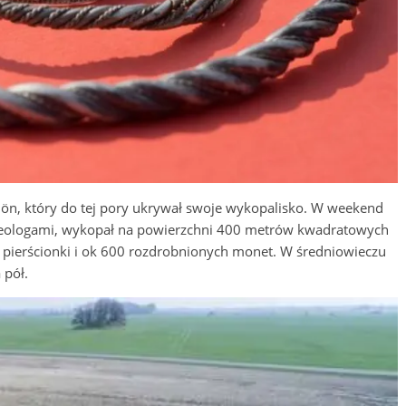
hön, który do tej pory ukrywał swoje wykopalisko. W weekend
eologami, wykopał na powierzchni 400 metrów kwadratowych
a”, pierścionki i ok 600 rozdrobnionych monet. W średniowieczu
 pół.