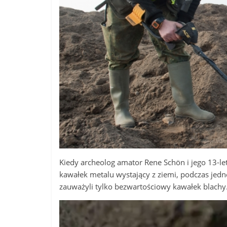
Kiedy archeolog amator Rene Schön i jego 13-le
kawałek metalu wystający z ziemi, podczas jed
zauważyli tylko bezwartościowy kawałek blachy