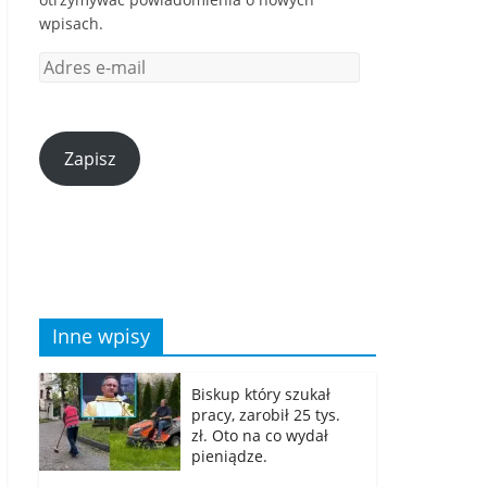
wpisach.
Zapisz
Inne wpisy
Biskup który szukał
pracy, zarobił 25 tys.
zł. Oto na co wydał
pieniądze.