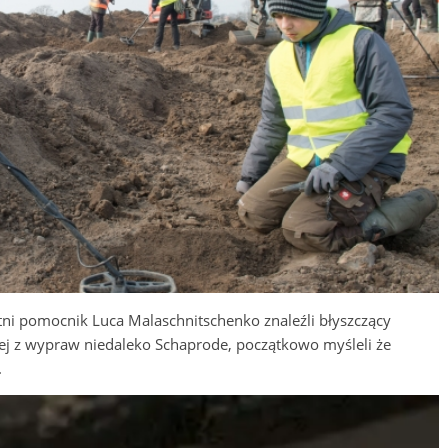
tni pomocnik Luca Malaschnitschenko znaleźli błyszczący
nej z wypraw niedaleko Schaprode, początkowo myśleli że
.