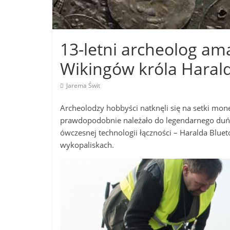
13-letni archeolog am
Wikingów króla Haral
Jarema Świt
Archeolodzy hobbyści natknęli się na setki monet
prawdopodobnie należało do legendarnego duńsk
ówczesnej technologii łączności – Haralda Blueto
wykopaliskach.