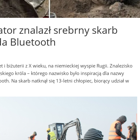
ator znalazł srebrny skarb
da Bluetooth
 i biżuterii z X wieku, na niemieckiej wyspie Rugii. Znalezisko
iego króla – którego nazwisko było inspiracją dla nazwy
oth. Na skarb natknął się 13-letni chłopiec, biorący udział w