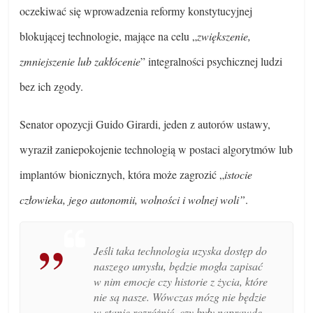
oczekiwać się wprowadzenia reformy konstytucyjnej
blokującej technologie, mające na celu „
zwiększenie,
zmniejszenie lub zakłócenie
” integralności psychicznej ludzi
bez ich zgody.
Senator opozycji Guido Girardi, jeden z autorów ustawy,
wyraził zaniepokojenie technologią w postaci algorytmów lub
implantów bionicznych, która może zagrozić „
istocie
człowieka, jego autonomii, wolności i wolnej woli”
.
Jeśli taka technologia uzyska dostęp do
naszego umysłu, będzie mogła zapisać
w nim emocje czy historie z życia, które
nie są nasze. Wówczas mózg nie będzie
w stanie rozróżnić, czy były naprawdę