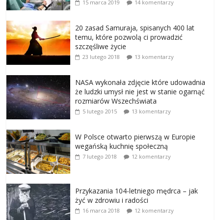
15 marca 2019
14 komentarzy
20 zasad Samuraja, spisanych 400 lat
temu, które pozwolą ci prowadzić
szczęśliwe życie
23 lutego 2018
13 komentarzy
NASA wykonała zdjęcie które udowadnia
że ludzki umysł nie jest w stanie ogarnąć
rozmiarów Wszechświata
5 lutego 2015
13 komentarzy
W Polsce otwarto pierwszą w Europie
wegańską kuchnię społeczną
7 lutego 2018
12 komentarzy
Przykazania 104-letniego mędrca – jak
żyć w zdrowiu i radości
16 marca 2018
12 komentarzy