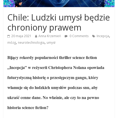
Chile: Ludzki umysł będzie
chroniony prawem
,
20 maja 2021
Anna Krzemień
0 Comments
Incepcja
,
,
mózg
neurotechnologia
umysł
Bijący rekordy popularności thriller science fiction
„Incepcja” w reżyserii Christophera Nolana opowiada
futurystyczną historię o przestępczym gangu, który
włamuje się do ludzkich umysłów podczas snu, aby
ukraść cenne dane. No właśnie, ale czy to na pewno
historia science fiction?