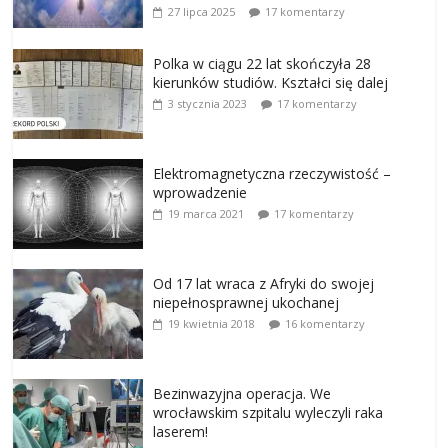
27 lipca 2025
17 komentarzy
Polka w ciągu 22 lat skończyła 28
kierunków studiów. Kształci się dalej
3 stycznia 2023
17 komentarzy
Elektromagnetyczna rzeczywistość –
wprowadzenie
19 marca 2021
17 komentarzy
Od 17 lat wraca z Afryki do swojej
niepełnosprawnej ukochanej
19 kwietnia 2018
16 komentarzy
Bezinwazyjna operacja. We
wrocławskim szpitalu wyleczyli raka
laserem!