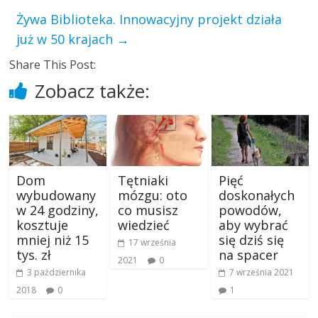
Żywa Biblioteka. Innowacyjny projekt działa
już w 50 krajach
→
Share This Post:
Zobacz także:
Dom
Tętniaki
Pięć
wybudowany
mózgu: oto
doskonałych
w 24 godziny,
co musisz
powodów,
kosztuje
wiedzieć
aby wybrać
mniej niż 15
się dziś się
17 września
tys. zł
na spacer
2021
0
3 października
7 września 2021
2018
0
1