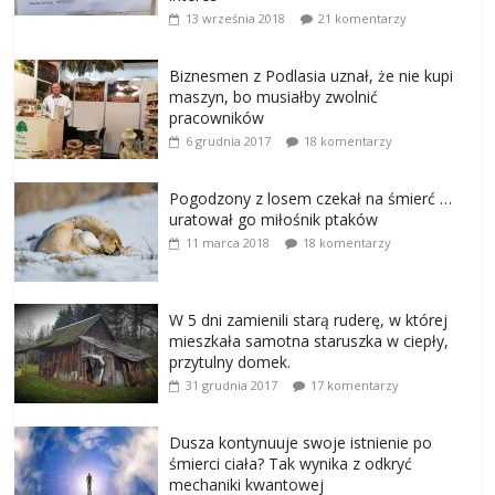
13 września 2018
21 komentarzy
Biznesmen z Podlasia uznał, że nie kupi
maszyn, bo musiałby zwolnić
pracowników
6 grudnia 2017
18 komentarzy
Pogodzony z losem czekał na śmierć …
uratował go miłośnik ptaków
11 marca 2018
18 komentarzy
W 5 dni zamienili starą ruderę, w której
mieszkała samotna staruszka w ciepły,
przytulny domek.
31 grudnia 2017
17 komentarzy
Dusza kontynuuje swoje istnienie po
śmierci ciała? Tak wynika z odkryć
mechaniki kwantowej