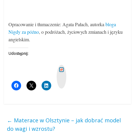
Opracowanie i tłumaczenie: Agata Pałach, autorka
bloga
Nigdy za późno
, o podróżach, życiowych zmianach i języku
angielskim.
Udostępnij:
W
y
k
o
p
←
Materace w Olsztynie – jak dobrać model
do wagi i wzrostu?