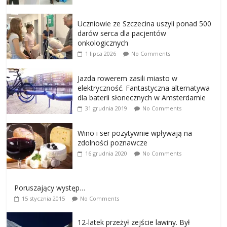
Uczniowie ze Szczecina uszyli ponad 500
darów serca dla pacjentów
onkologicznych
1 lipca 2026
No Comments
Jazda rowerem zasili miasto w
elektryczność. Fantastyczna alternatywa
dla baterii słonecznych w Amsterdamie
31 grudnia 2019
No Comments
Wino i ser pozytywnie wpływają na
zdolności poznawcze
16 grudnia 2020
No Comments
Poruszający występ…
15 stycznia 2015
No Comments
12-latek przeżył zejście lawiny. Był