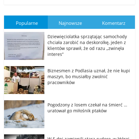
Popularne
Najnowsze
Komentarz
Dziewięciolatka sprzątając samochody
chciała zarobić na deskorolkę, jeden z
klientów sprawił, że od razu „zwinęła
interes”
Biznesmen z Podlasia uznał, że nie kupi
maszyn, bo musiałby zwolnić
pracowników
Pogodzony z losem czekał na śmierć …
uratował go miłośnik ptaków
W 5 dni zamienili starą ruderę, w której