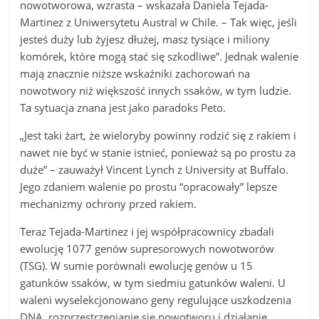
nowotworowa, wzrasta – wskazała Daniela Tejada-
Martinez z Uniwersytetu Austral w Chile. – Tak więc, jeśli
jesteś duży lub żyjesz dłużej, masz tysiące i miliony
komórek, które mogą stać się szkodliwe”. Jednak walenie
mają znacznie niższe wskaźniki zachorowań na
nowotwory niż większość innych ssaków, w tym ludzie.
Ta sytuacja znana jest jako paradoks Peto.
„Jest taki żart, że wieloryby powinny rodzić się z rakiem i
nawet nie być w stanie istnieć, ponieważ są po prostu za
duże” – zauważył Vincent Lynch z University at Buffalo.
Jego zdaniem walenie po prostu “opracowały” lepsze
mechanizmy ochrony przed rakiem.
Teraz Tejada-Martinez i jej współpracownicy zbadali
ewolucję 1077 genów supresorowych nowotworów
(TSG). W sumie porównali ewolucję genów u 15
gatunków ssaków, w tym siedmiu gatunków waleni. U
waleni wyselekcjonowano geny regulujące uszkodzenia
DNA, rozprzestrzenianie się nowotworu i działanie