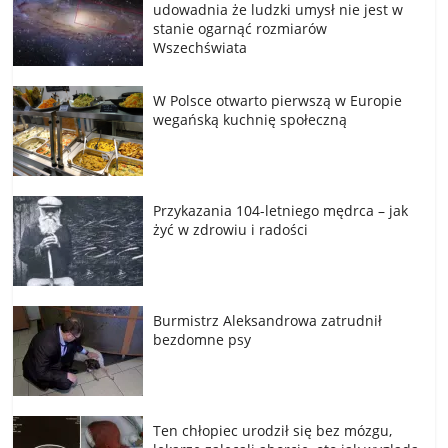
udowadnia że ludzki umysł nie jest w
stanie ogarnąć rozmiarów
Wszechświata
W Polsce otwarto pierwszą w Europie
wegańską kuchnię społeczną
Przykazania 104-letniego mędrca – jak
żyć w zdrowiu i radości
Burmistrz Aleksandrowa zatrudnił
bezdomne psy
Ten chłopiec urodził się bez mózgu,