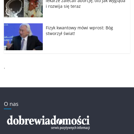
lekarze zalecali aborcję, oto jak wygląda
i rozwija się teraz
Fizyk kwantowy mówi wprost: Bóg
stworzył świat!
.
O nas