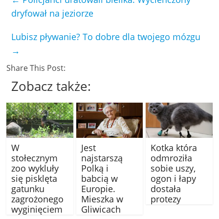
dryfował na jeziorze
Lubisz pływanie? To dobre dla twojego mózgu
→
Share This Post:
Zobacz także:
W
Jest
Kotka która
stołecznym
najstarszą
odmroziła
zoo wykluły
Polką i
sobie uszy,
się pisklęta
babcią w
ogon i łapy
gatunku
Europie.
dostała
zagrożonego
Mieszka w
protezy
wyginięciem
Gliwicach