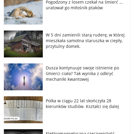
Pogodzony z losem czekał na śmierć …
uratował go miłośnik ptaków
W 5 dni zamienili starą ruderę, w której
mieszkała samotna staruszka w ciepły,
przytulny domek.
Dusza kontynuuje swoje istnienie po
śmierci ciała? Tak wynika z odkryć
mechaniki kwantowej
Polka w ciągu 22 lat skończyła 28
kierunków studiów. Kształci się dalej
Elektromagnetyczna rzeczywistość –