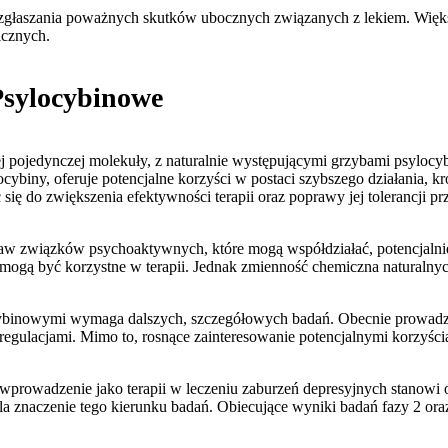
zgłaszania poważnych skutków ubocznych związanych z lekiem. Więks
icznych.
sylocybinowe
 pojedynczej molekuły, z naturalnie występującymi grzybami psylocybi
biny, oferuje potencjalne korzyści w postaci szybszego działania, kr
ę do zwiększenia efektywności terapii oraz poprawy jej tolerancji p
taw związków psychoaktywnych, które mogą współdziałać, potencjalnie
mogą być korzystne w terapii. Jednak zmienność chemiczna naturaln
inowymi wymaga dalszych, szczegółowych badań. Obecnie prowadzone
egulacjami. Mimo to, rosnące zainteresowanie potencjalnymi korzyści
prowadzenie jako terapii w leczeniu zaburzeń depresyjnych stanowi 
śla znaczenie tego kierunku badań. Obiecujące wyniki badań fazy 2 or