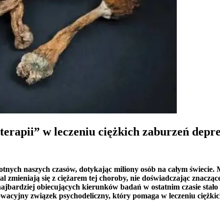
terapii” w leczeniu ciężkich zaburzeń depr
nych naszych czasów, dotykając miliony osób na całym świecie. M
adal zmieniają się z ciężarem tej choroby, nie doświadczając znacz
 najbardziej obiecujących kierunków badań w ostatnim czasie stało
wacyjny związek psychodeliczny, który pomaga w leczeniu ciężkich