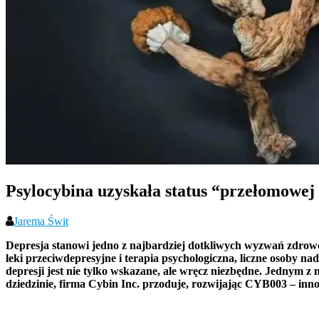
Psylocybina uzyskała status “przełomowej 
Jarema Świt
Depresja stanowi jedno z najbardziej dotkliwych wyzwań zdrowot
leki przeciwdepresyjne i terapia psychologiczna, liczne osoby n
depresji jest nie tylko wskazane, ale wręcz niezbędne. Jednym z
dziedzinie, firma Cybin Inc. przoduje, rozwijając CYB003 – inno