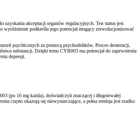
 uzyskania akceptacji organów regulacyjnych. Ten status jest
o wyróżnienie podkreśla jego potencjał mogący zrewolucjonizować
rzeń psychicznych za pomocą psychodelików. Proces deuteracji,
zeństwa substancji. Dzięki temu CYB003 ma potencjał do zapewnienia
niu depresji.
003 (po 16 mg każda), doświadczyli znaczącej i długotrwałej
ia często okazują się niewystarczające, a pełna remisja jest rzadko