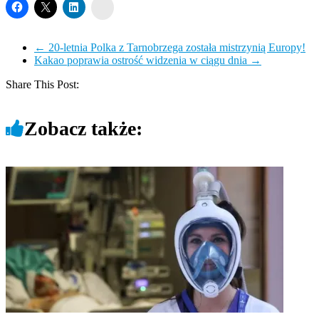
Wykop
←
20-letnia Polka z Tarnobrzega została mistrzynią Europy!
Kakao poprawia ostrość widzenia w ciągu dnia
→
Share This Post:
Zobacz także: