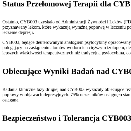
Status Przełomowej Terapii dla CY
Ostatnio, CYB003 uzyskało od Administracji Żywności i Leków (FDA)
przyznawany lekom, które wykazują wyraźną poprawę w leczeniu pow
leczenie depresji.
CYB003, będące deuterowanym analogiem psylocybiny opracowanym pr
polegający na zastąpieniu atomów wodoru ich cięższym izotopem, de
lepszych właściwości terapeutycznych niż tradycyjna psylocybina, co
Obiecujące Wyniki Badań nad CYB
Badania kliniczne fazy drugiej nad CYB003 wykazały obiecujące rezu
poprawy w objawach depresyjnych. 75% uczestników osiągnęło stan rem
osiągana.
Bezpieczeństwo i Tolerancja CYB00