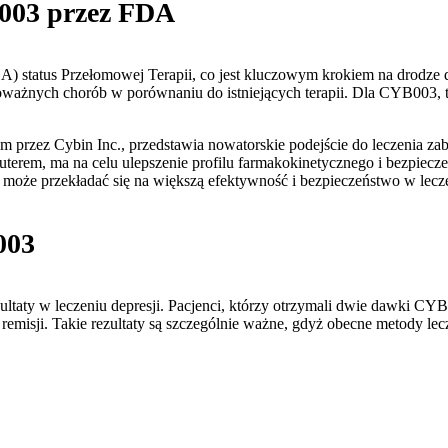
B003 przez FDA
 status Przełomowej Terapii, co jest kluczowym krokiem na drodze do
ażnych chorób w porównaniu do istniejących terapii. Dla CYB003, t
zez Cybin Inc., przedstawia nowatorskie podejście do leczenia zabu
uterem, ma na celu ulepszenie profilu farmakokinetycznego i bezpiec
 może przekładać się na większą efektywność i bezpieczeństwo w lecze
003
ltaty w leczeniu depresji. Pacjenci, którzy otrzymali dwie dawki CYB
isji. Takie rezultaty są szczególnie ważne, gdyż obecne metody leczen
3