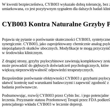
W kwestii bezpieczeństwa, CYB003 wykazało dobrą tolerancję, bez 
umiarkowana, co jest pozytywnym sygnałem dla dalszych badań klin
CYB003 Kontra Naturalne Grzyby P
Pojawia się pytanie o porównanie skuteczności CYB003, syntetycznej
synergicznie. CYB003, jako zaprojektowany chemicznie analog psylocy
niepożądanych skutków ubocznych. Modyfikacje te mogą przyczynić si
w środowisku klinicznym.
Z drugiej strony, grzyby psylocybinowe zawierają kompleksowy zes
może prowadzić do głębszych doświadczeń psychologicznych, które 
większą nieprzewidywalność odpowiedzi terapeutycznych.
Bezpośrednie porównanie efektywności CYB003 z grzybami psylocyb
ułatwić kontrolę nad warunkami badawczymi i zapewnić zgodność z r
badania porównawcze.
Podsumowując, rozwój CYB003 przez Cybin Inc. i jego potencjalne w
leczenia. Przyznanie statusu Przełomowej Terapii przez FDA podkre
potencjalnego wkładu CYB003 w leczenie depresji.