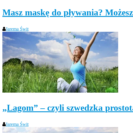
Masz maskę do pływania? Możesz
Jarema Świt
„Lagom” – czyli szwedzka prostota
Jarema Świt