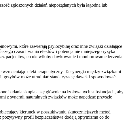
zość zgłoszonych działań niepożądanych była łagodna lub
nowymi, które zawierają psylocybinę oraz inne związki działające
ótszego czasu trwania efektów i potencjalnie mniejszego ryzyka
rzez pacjentów, co ułatwiłoby dawkowanie i monitorowanie leczenia
 wzmacniając efekt terapeutyczny. Ta synergia między związkami
ych grzybów może utrudniać standaryzację dawek i spowodować
 badania skupiają się głównie na izolowanych substancjach, aby
ami z synergii naturalnych związków może napędzać przyszłe
obiecujący kierunek w poszukiwaniu skuteczniejszych metod
az pozytywny profil bezpieczeństwa dodają optymizmu co do