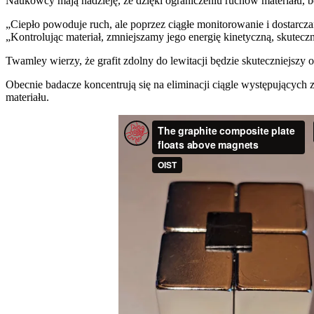
Naukowcy mają nadzieję, że dzięki ograniczeniu ruchów materiału, 
„Ciepło powoduje ruch, ale poprzez ciągłe monitorowanie i dostar
„Kontrolując materiał, zmniejszamy jego energię kinetyczną, skutecz
Twamley wierzy, że grafit zdolny do lewitacji będzie skuteczniejszy
Obecnie badacze koncentrują się na eliminacji ciągle występujących 
materiału.