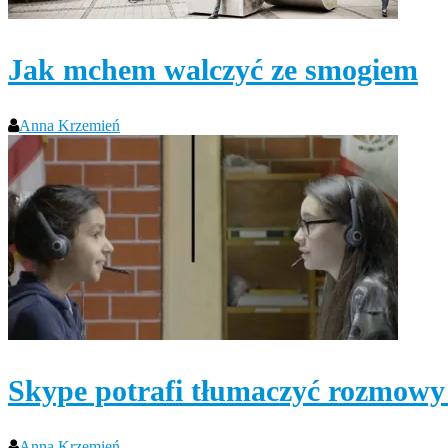
Jak mchem walczyć ze smogiem
Anna Krzemień
Skype potrafi tłumaczyć rozmowy
Anna Krzemień