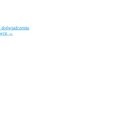
m doświadczeniu
erwcu
→