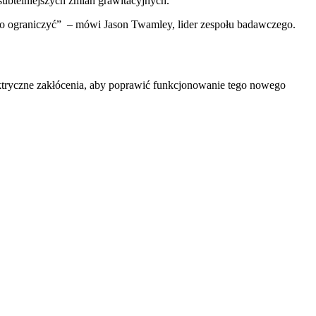
ubtelniejszych zmian grawitacyjnych.
go ograniczyć” – mówi Jason Twamley, lider zespołu badawczego.
lektryczne zakłócenia, aby poprawić funkcjonowanie tego nowego