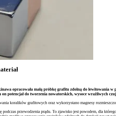
ateriał
kinawa opracowała małą próbkę grafitu zdolną do lewitowania w 
a on potencjał do tworzenia nowatorskich, wysoce wrażliwych czu
wania koralików grafitowych oraz wykorzystano magnesy rozmieszczone
gię podczas przewodzenia prądu. To zjawisko jest powodem, dla którego