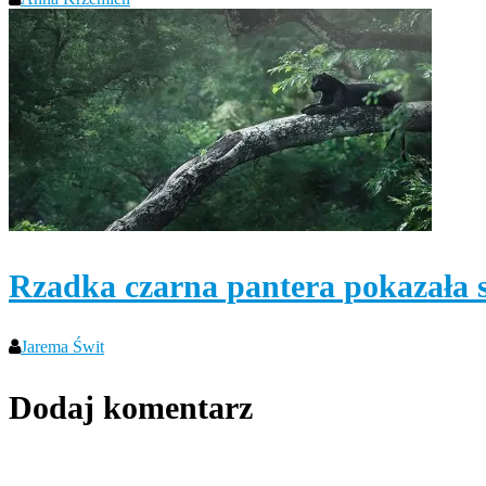
Rzadka czarna pantera pokazała s
Jarema Świt
Dodaj komentarz