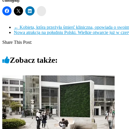
Udostępnij:
Wykop
←
Kobieta, która przeżyła śmierć kliniczną, opowiada o swoi
Nowa atrakcja na południu Polski. Wielkie otwarcie już w cz
Share This Post:
Zobacz także: