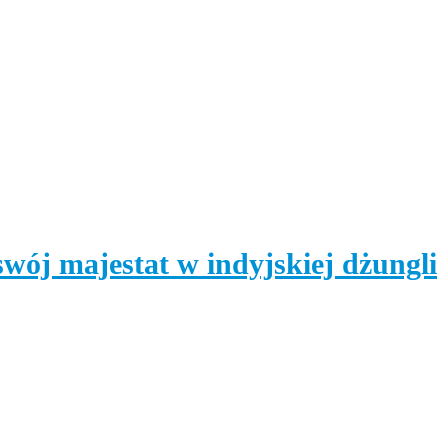
wój majestat w indyjskiej dżungli