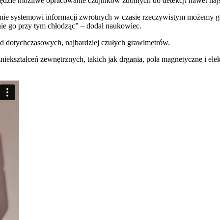
będzie możliwe opracowanie czujników zdolnych do detekcji nawet najs
czanie systemowi informacji zwrotnych w czasie rzeczywistym możemy 
nie go przy tym chłodząc” – dodał naukowiec.
 od dotychczasowych, najbardziej czułych grawimetrów.
zniekształceń zewnętrznych, takich jak drgania, pola magnetyczne i e