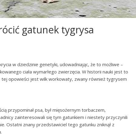
ócić gatunek tygrysa
ycia w dziedzinie genetyki, udowadniając, że to możliwe –
wanego ciała wymarłego zwierzęcia. W historii nauki jest to
tej opowieści jest wilk workowaty, zwany również tygrysem
ością przypominał psa, był mięsożernym torbaczem,
nicy zainteresowali się tym gatunkiem i niestety przyczynili
nie. Ostatni znany przedstawiciel tego gatunku zniknął z
.