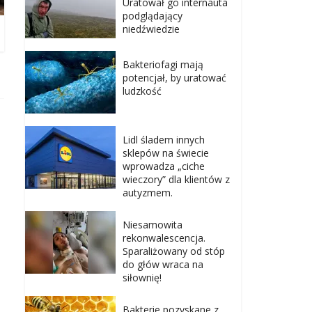
Uratował go internauta
podglądający
niedźwiedzie
Bakteriofagi mają
potencjał, by uratować
ludzkość
Lidl śladem innych
sklepów na świecie
wprowadza „ciche
wieczory” dla klientów z
autyzmem.
Niesamowita
rekonwalescencja.
Sparaliżowany od stóp
do głów wraca na
siłownię!
Bakterie pozyskane z