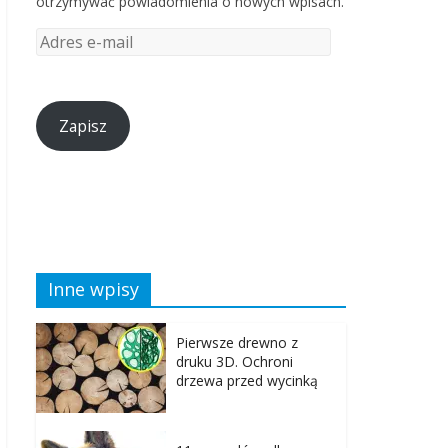
otrzymywać powiadomienia o nowych wpisach.
Zapisz
Inne wpisy
Pierwsze drewno z
druku 3D. Ochroni
drzewa przed wycinką