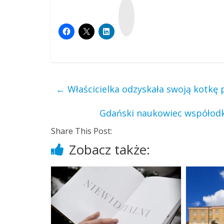
W
y
k
o
p
←
Właścicielka odzyskała swoją kotkę p
Gdański naukowiec współod
Share This Post:
Zobacz także: