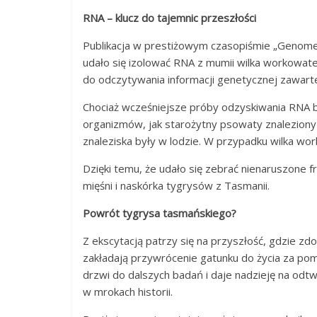
RNA – klucz do tajemnic przeszłości
Publikacja w prestiżowym czasopiśmie „Genome 
udało się izolować RNA z mumii wilka workowat
do odczytywania informacji genetycznej zawartej
Chociaż wcześniejsze próby odzyskiwania RNA b
organizmów, jak starożytny psowaty znaleziony w
znaleziska były w lodzie. W przypadku wilka w
Dzięki temu, że udało się zebrać nienaruszone
mięśni i naskórka tygrysów z Tasmanii.
Powrót tygrysa tasmańskiego?
Z ekscytacją patrzy się na przyszłość, gdzie z
zakładają przywrócenie gatunku do życia za pom
drzwi do dalszych badań i daje nadzieję na odt
w mrokach historii.