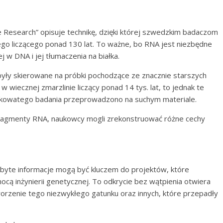
Research” opisuje technikę, dzięki której szwedzkim badaczom
ego liczącego ponad 130 lat. To ważne, bo RNA jest niezbędne
 w DNA i jej tłumaczenia na białka.
yły skierowane na próbki pochodzące ze znacznie starszych
 wiecznej zmarzlinie liczący ponad 14 tys. lat, to jednak te
orkowatego badania przeprowadzono na suchym materiale.
 fragmenty RNA, naukowcy mogli zrekonstruować różne cechy
dobyte informacje mogą być kluczem do projektów, które
ocą inżynierii genetycznej. To odkrycie bez wątpienia otwiera
worzenie tego niezwykłego gatunku oraz innych, które przepadły