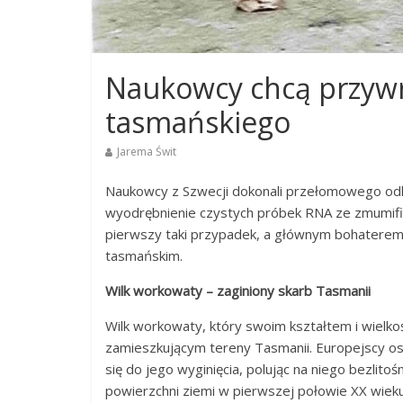
Naukowcy chcą przywr
tasmańskiego
Jarema Świt
Naukowcy z Szwecji dokonali przełomowego odkr
wyodrębnienie czystych próbek RNA ze zmumifiko
pierwszy taki przypadek, a głównym bohaterem 
tasmańskim.
Wilk workowaty – zaginiony skarb Tasmanii
Wilk workowaty, który swoim kształtem i wielk
zamieszkującym tereny Tasmanii. Europejscy osad
się do jego wyginięcia, polując na niego bezlitoś
powierzchni ziemi w pierwszej połowie XX wieku