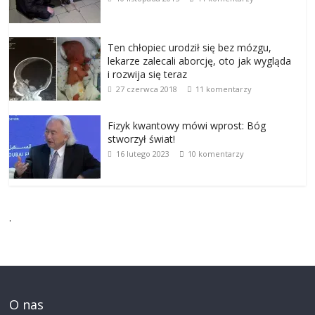
Ten chłopiec urodził się bez mózgu,
lekarze zalecali aborcję, oto jak wygląda
i rozwija się teraz
27 czerwca 2018
11 komentarzy
Fizyk kwantowy mówi wprost: Bóg
stworzył świat!
16 lutego 2023
10 komentarzy
.
O nas