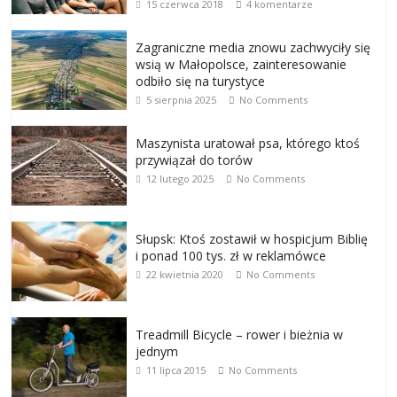
15 czerwca 2018
4 komentarze
Zagraniczne media znowu zachwyciły się
wsią w Małopolsce, zainteresowanie
odbiło się na turystyce
5 sierpnia 2025
No Comments
Maszynista uratował psa, którego ktoś
przywiązał do torów
12 lutego 2025
No Comments
Słupsk: Ktoś zostawił w hospicjum Biblię
i ponad 100 tys. zł w reklamówce
22 kwietnia 2020
No Comments
Treadmill Bicycle – rower i bieżnia w
jednym
11 lipca 2015
No Comments