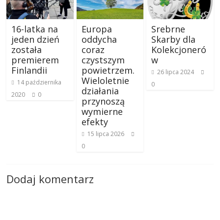
16-latka na
Europa
Srebrne
jeden dzień
oddycha
Skarby dla
została
coraz
Kolekcjoneró
premierem
czystszym
w
Finlandii
powietrzem.
26 lipca 2024
Wieloletnie
14 października
0
działania
2020
0
przynoszą
wymierne
efekty
15 lipca 2026
0
Dodaj komentarz