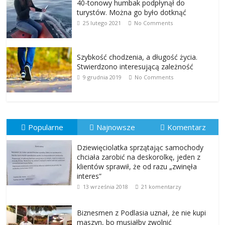
40-tonowy humbak podpłynął do
turystów. Można go było dotknąć
25 lutego 2021
No Comments
Szybkość chodzenia, a długość życia.
Stwierdzono interesującą zależność
9 grudnia 2019
No Comments
Popularne
Najnowsze
Komentarz
Dziewięciolatka sprzątając samochody
chciała zarobić na deskorolkę, jeden z
klientów sprawił, że od razu „zwinęła
interes”
13 września 2018
21 komentarzy
Biznesmen z Podlasia uznał, że nie kupi
maszyn, bo musiałby zwolnić