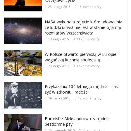
szczęśliwe życie
23 lutego 2018
13 komentarzy
NASA wykonała zdjęcie które udowadnia
że ludzki umysł nie jest w stanie ogarnąć
rozmiarów Wszechświata
5 lutego 2015
13 komentarzy
W Polsce otwarto pierwszą w Europie
wegańską kuchnię społeczną
7 lutego 2018
12 komentarzy
Przykazania 104-letniego mędrca – jak
żyć w zdrowiu i radości
16 marca 2018
12 komentarzy
Burmistrz Aleksandrowa zatrudnił
bezdomne psy
10 listopada 2015
11 komentarzy