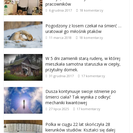
pracowników
6 grudnia 2017
18 komentarzy
Pogodzony z losem czekał na śmierć …
uratował go miłośnik ptaków
11 marca 2018
18 komentarzy
W 5 dni zamienili starą ruderę, w której
mieszkała samotna staruszka w ciepły,
przytulny domek.
31 grudnia 2017
17 komentarzy
Dusza kontynuuje swoje istnienie po
śmierci ciała? Tak wynika z odkryć
mechaniki kwantowej
27 lipca 2025
17 komentarzy
Polka w ciągu 22 lat skończyła 28
kierunków studiów. Kształci się dalej