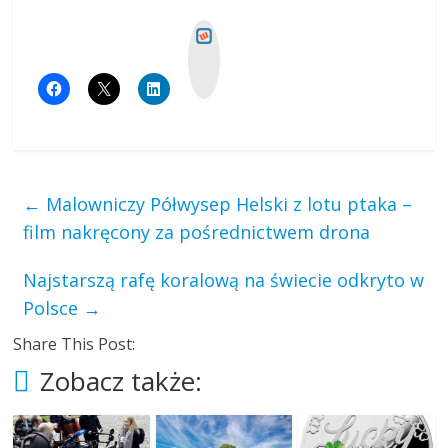
W
y
k
o
p
←
Malowniczy Półwysep Helski z lotu ptaka –
film nakręcony za pośrednictwem drona
Najstarszą rafę koralową na świecie odkryto w
Polsce
→
Share This Post:
Zobacz także: