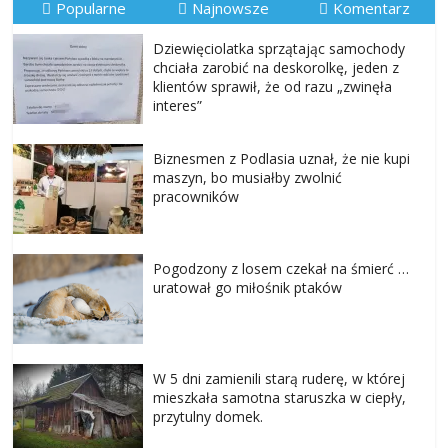
Popularne
Najnowsze
Komentarz
Dziewięciolatka sprzątając samochody
chciała zarobić na deskorolkę, jeden z
klientów sprawił, że od razu „zwinęła
interes”
Biznesmen z Podlasia uznał, że nie kupi
maszyn, bo musiałby zwolnić
pracowników
Pogodzony z losem czekał na śmierć …
uratował go miłośnik ptaków
W 5 dni zamienili starą ruderę, w której
mieszkała samotna staruszka w ciepły,
przytulny domek.