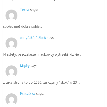
Tecza
says:
społeczne? dobre sobie...
babyfa5fdfe3bc8
says:
Niestety, pszczelarze i naukowcy wytrzebili dzikie...
Mądry
says:
z taką stroną to do 2030, zaliczymy "skok" o 23 ...
Pszczólka
says: