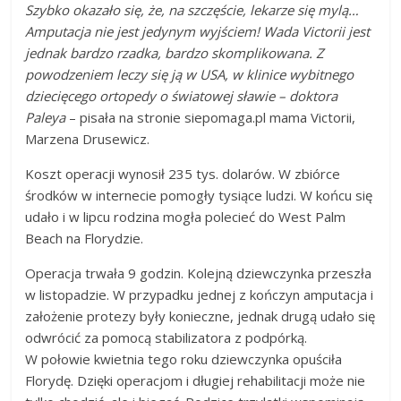
Szybko okazało się, że, na szczęście, lekarze się mylą…
Amputacja nie jest jedynym wyjściem! Wada Victorii jest
jednak bardzo rzadka, bardzo skomplikowana. Z
powodzeniem leczy się ją w USA, w klinice wybitnego
dziecięcego ortopedy o światowej sławie – doktora
Paleya
– pisała na stronie siepomaga.pl mama Victorii,
Marzena Drusewicz.
Koszt operacji wynosił 235 tys. dolarów. W zbiórce
środków w internecie pomogły tysiące ludzi. W końcu się
udało i w lipcu rodzina mogła polecieć do West Palm
Beach na Florydzie.
Operacja trwała 9 godzin. Kolejną dziewczynka przeszła
w listopadzie. W przypadku jednej z kończyn amputacja i
założenie protezy były konieczne, jednak drugą udało się
odwrócić za pomocą stabilizatora z podpórką.
W połowie kwietnia tego roku dziewczynka opuściła
Florydę. Dzięki operacjom i długiej rehabilitacji może nie