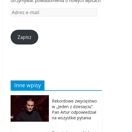
otrzymywać powiadomienia o nowych wpisach.
Zapisz
Inne wpisy
Rekordowe zwycięstwo
w „Jeden z dziesięciu”.
Pan Artur odpowiedział
na wszystkie pytania