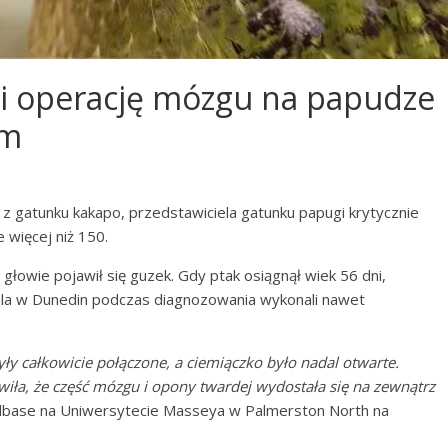
li operację mózgu na papudze
em
z gatunku kakapo, przedstawiciela gatunku papugi krytycznie
 więcej niż 150.
głowie pojawił się guzek. Gdy ptak osiągnął wiek 56 dni,
ala w Dunedin podczas diagnozowania wykonali nawet
yły całkowicie połączone, a ciemiączko było nadal otwarte.
rawiła, że część mózgu i opony twardej wydostała się na zewnątrz
Wildbase na Uniwersytecie Masseya w Palmerston North na