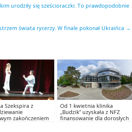
im urodziły się sześcioraczki. To prawdopodobnie
strzem świata rycerzy. W finale pokonał Ukraińca
→
a Szekspira z
Od 1 kwietnia klinika
dziewanie
„Budzik” uzyskała z NFZ
liwym zakończeniem
finansowanie dla dorosłych