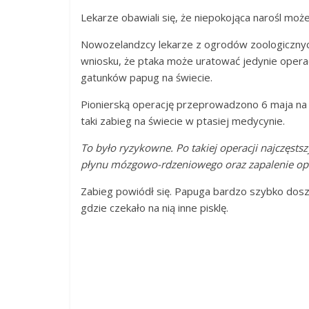
Lekarze obawiali się, że niepokojąca narośl może 
Nowozelandzcy lekarze z ogrodów zoologicznych 
wniosku, że ptaka może uratować jedynie opera
gatunków papug na świecie.
Pionierską operację przeprowadzono 6 maja na U
taki zabieg na świecie w ptasiej medycynie.
To było ryzykowne. Po takiej operacji najczęst
płynu mózgowo-rdzeniowego oraz zapalenie 
Zabieg powiódł się. Papuga bardzo szybko doszł
gdzie czekało na nią inne pisklę.