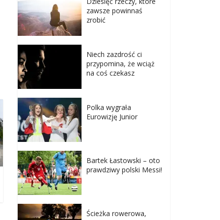
Dziesięć rzeczy, które
zawsze powinnaś
zrobić
Niech zazdrość ci
przypomina, że wciąż
na coś czekasz
Polka wygrała
Eurowizję Junior
Bartek Łastowski – oto
prawdziwy polski Messi!
Ścieżka rowerowa,