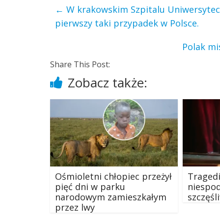
←
W krakowskim Szpitalu Uniwersyteck
pierwszy taki przypadek w Polsce.
Polak mi
Share This Post:
Zobacz także:
Ośmioletni chłopiec przeżył
Tragedi
pięć dni w parku
niespo
narodowym zamieszkałym
szczęś
przez lwy