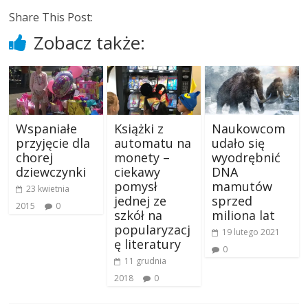
Share This Post:
Zobacz także:
Wspaniałe
Książki z
Naukowcom
przyjęcie dla
automatu na
udało się
chorej
monety –
wyodrębnić
dziewczynki
ciekawy
DNA
pomysł
mamutów
23 kwietnia
jednej ze
sprzed
2015
0
szkół na
miliona lat
popularyzacj
19 lutego 2021
ę literatury
0
11 grudnia
2018
0