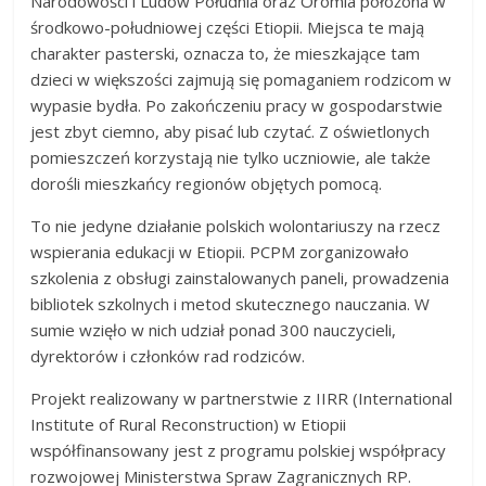
Narodowości i Ludów Południa oraz Oromia położona w
środkowo-południowej części Etiopii. Miejsca te mają
charakter pasterski, oznacza to, że mieszkające tam
dzieci w większości zajmują się pomaganiem rodzicom w
wypasie bydła. Po zakończeniu pracy w gospodarstwie
jest zbyt ciemno, aby pisać lub czytać. Z oświetlonych
pomieszczeń korzystają nie tylko uczniowie, ale także
dorośli mieszkańcy regionów objętych pomocą.
To nie jedyne działanie polskich wolontariuszy na rzecz
wspierania edukacji w Etiopii. PCPM zorganizowało
szkolenia z obsługi zainstalowanych paneli, prowadzenia
bibliotek szkolnych i metod skutecznego nauczania. W
sumie wzięło w nich udział ponad 300 nauczycieli,
dyrektorów i członków rad rodziców.
Projekt realizowany w partnerstwie z IIRR (International
Institute of Rural Reconstruction) w Etiopii
współfinansowany jest z programu polskiej współpracy
rozwojowej Ministerstwa Spraw Zagranicznych RP.