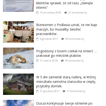
klientów sprawił, że od razu „zwinęła
interes”
13 września 2018
21 komentarzy
Biznesmen z Podlasia uznał, że nie kupi
maszyn, bo musiałby zwolnić
pracowników
6 grudnia 2017
18 komentarzy
Pogodzony z losem czekał na śmierć …
uratował go miłośnik ptaków
11 marca 2018
18 komentarzy
W 5 dni zamienili starą ruderę, w której
mieszkała samotna staruszka w ciepły,
przytulny domek.
31 grudnia 2017
17 komentarzy
Dusza kontynuuje swoje istnienie po