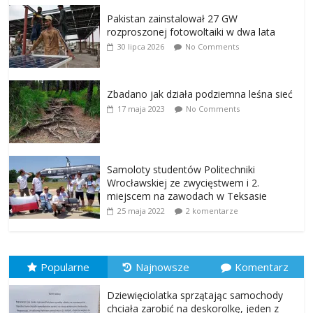
Pakistan zainstalował 27 GW
rozproszonej fotowoltaiki w dwa lata
30 lipca 2026
No Comments
Zbadano jak działa podziemna leśna sieć
17 maja 2023
No Comments
Samoloty studentów Politechniki
Wrocławskiej ze zwycięstwem i 2.
miejscem na zawodach w Teksasie
25 maja 2022
2 komentarze
Popularne
Najnowsze
Komentarz
Dziewięciolatka sprzątając samochody
chciała zarobić na deskorolkę, jeden z