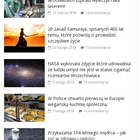
wrocławskim szpitalu wyleczyli raka
laserem!
15 marca 2019
14 komentarzy
20 zasad Samuraja, spisanych 400 lat
temu, które pozwolą ci prowadzić
szczęśliwe życie
23 lutego 2018
13 komentarzy
NASA wykonała zdjęcie które udowadnia
że ludzki umysł nie jest w stanie ogarnąć
rozmiarów Wszechświata
5 lutego 2015
13 komentarzy
W Polsce otwarto pierwszą w Europie
wegańską kuchnię społeczną
7 lutego 2018
12 komentarzy
Przykazania 104-letniego mędrca – jak
żyć w zdrowiu i radości