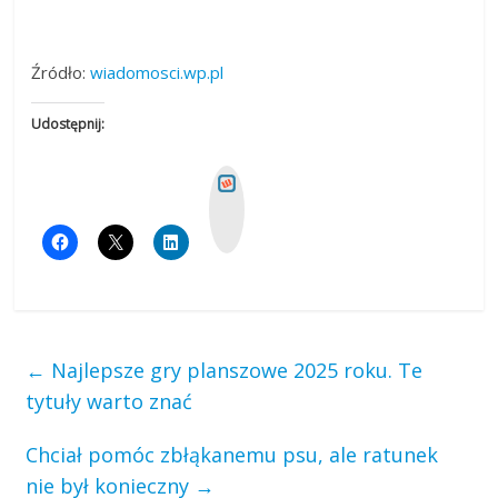
Źródło:
wiadomosci.wp.pl
Udostępnij:
W
y
k
o
p
←
Najlepsze gry planszowe 2025 roku. Te
tytuły warto znać
Chciał pomóc zbłąkanemu psu, ale ratunek
nie był konieczny
→