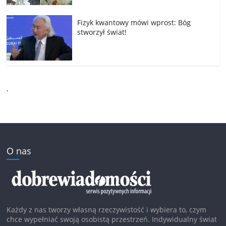
Fizyk kwantowy mówi wprost: Bóg
stworzył świat!
.
O nas
Każdy z nas tworzy własną rzeczywistość i wybiera to, czym
chce wypełniać swoją osobistą przestrzeń. Indywidualny świat