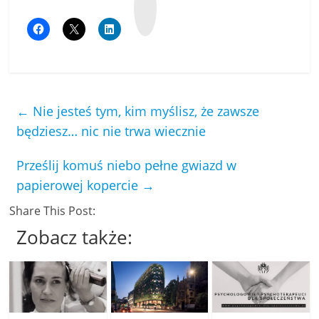
k
o
p
←
Nie jesteś tym, kim myślisz, że zawsze
będziesz… nic nie trwa wiecznie
Prześlij komuś niebo pełne gwiazd w
papierowej kopercie
→
Share This Post:
Zobacz także: