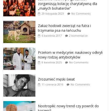
zorganizują kolację charytatywną dla
„małych bohaterów”
29 listopada 2023
No Comments
Zakaz hodowli zwierząt na futra i
trzymania psa na łańcuchu
6 kwietnia 2017
2 komentarze
Przełom w medycynie: naukowcy odkryli
nowy rodzaj antybiotyków
8 kwietnia 2025
No Comments
Zrozumieć męski świat
11 czerwca 2016
No Comments
Nootropiki: nowy trend czy powrót do
korzeni?