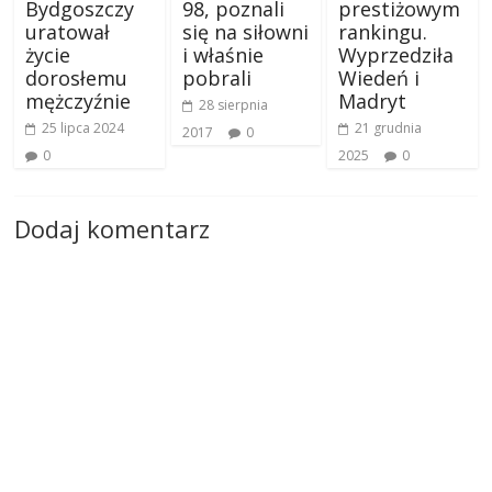
Bydgoszczy
98, poznali
prestiżowym
uratował
się na siłowni
rankingu.
życie
i właśnie
Wyprzedziła
dorosłemu
pobrali
Wiedeń i
mężczyźnie
Madryt
28 sierpnia
25 lipca 2024
21 grudnia
2017
0
0
2025
0
Dodaj komentarz