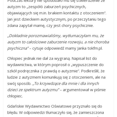
Podczas lektury nie spodobało mu się stwierdzenie że
autyzm to „zespółó zaburzeń psychicznych,
objawiających się m.in. brakiem kontaktu z otoczeniem”.
Jan jest dzieckiem autystycznym, po przeczytaniu tego
zdana zapytał mamę, czy jest chory psychicznie.
„Dokładnie porozmawialiśmy, wytłumaczyłam mu, że
autyzm to całościowe zaburzenie rozwoju, a nie choroba
psychiczna”
– cytuje odpowiedź mamy Janka tokfm.pl.
Chłopiec jednak nie dał za wygraną. Napisał list do
wydawnictwa, w którym poprosił o „wypuszczenie do
szkół podręcznika z prawdą o autyzmie”. Podkreślił, że
ludzie z autyzmem komunikują się z otoczeniem, ale na
swój sposób.
„To krzywdzące dla mnie i dla innych
dzieci ze spektrum autyzmu”
– argumentował w piśmie
chłopiec.
Gdańskie Wydawnictwo Oświatowe przyznało się do
błędu. W odpowiedzi tłumaczyło się, że zamieszczona