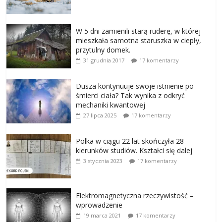
W 5 dni zamienili starą ruderę, w której
mieszkała samotna staruszka w ciepły,
przytulny domek.
31 grudnia 2017
17 komentarzy
Dusza kontynuuje swoje istnienie po
śmierci ciała? Tak wynika z odkryć
mechaniki kwantowej
27 lipca 2025
17 komentarzy
Polka w ciągu 22 lat skończyła 28
kierunków studiów. Kształci się dalej
3 stycznia 2023
17 komentarzy
Elektromagnetyczna rzeczywistość –
wprowadzenie
19 marca 2021
17 komentarzy