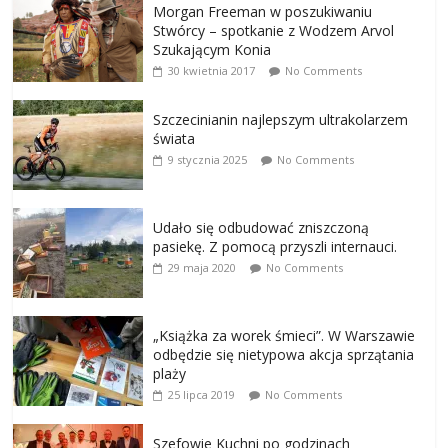
Morgan Freeman w poszukiwaniu
Stwórcy – spotkanie z Wodzem Arvol
Szukającym Konia
30 kwietnia 2017
No Comments
Szczecinianin najlepszym ultrakolarzem
świata
9 stycznia 2025
No Comments
Udało się odbudować zniszczoną
pasiekę. Z pomocą przyszli internauci.
29 maja 2020
No Comments
„Książka za worek śmieci”. W Warszawie
odbędzie się nietypowa akcja sprzątania
plaży
25 lipca 2019
No Comments
Szefowie Kuchni po godzinach