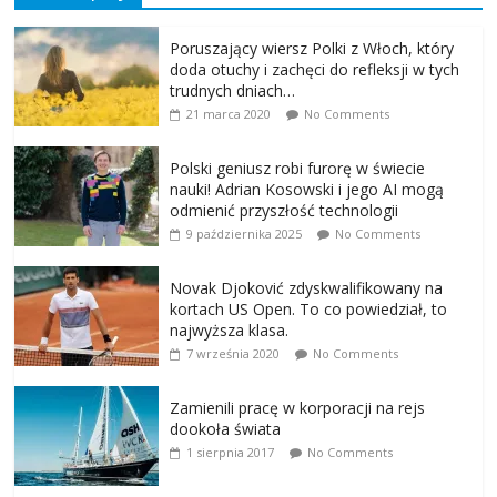
Poruszający wiersz Polki z Włoch, który
doda otuchy i zachęci do refleksji w tych
trudnych dniach…
21 marca 2020
No Comments
Polski geniusz robi furorę w świecie
nauki! Adrian Kosowski i jego AI mogą
odmienić przyszłość technologii
9 października 2025
No Comments
Novak Djoković zdyskwalifikowany na
kortach US Open. To co powiedział, to
najwyższa klasa.
7 września 2020
No Comments
Zamienili pracę w korporacji na rejs
dookoła świata
1 sierpnia 2017
No Comments