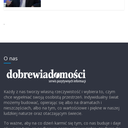
.
O nas
Każdy z nas tworzy własną rzeczywistość i wybiera to, czym
chce wypełniać swoją osobistą przestrzeń. Indywidualny świat
możemy budować, opierając się albo na dramatach i
nieszczęściach, albo na tym, co wartościowe i piękne w naszej
ludzkiej naturze oraz otaczającym świecie.
To ważne, aby na co dzień karmić się tym, co nas buduje i daje