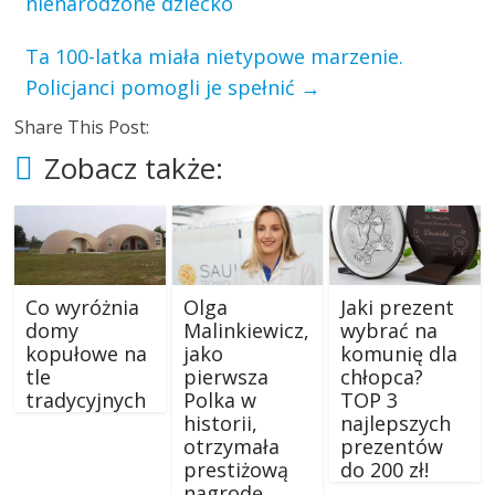
nienarodzone dziecko
Ta 100-​latka miała nietypowe marzenie.
Policjanci pomogli je spełnić
→
Share This Post:
Zobacz także:
Co wyróżnia
Olga
Jaki prezent
domy
Malinkiewicz,
wybrać na
kopułowe na
jako
komunię dla
tle
pierwsza
chłopca?
tradycyjnych
Polka w
TOP 3
historii,
najlepszych
otrzymała
prezentów
prestiżową
do 200 zł!
nagrodę