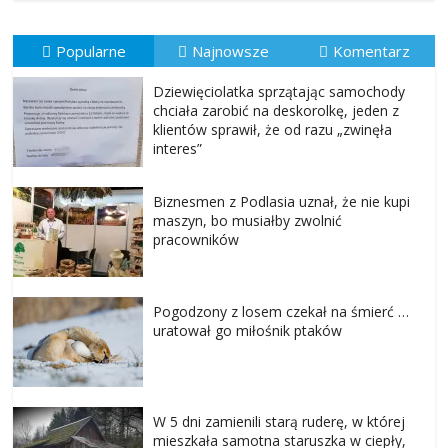
Popularne
Najnowsze
Komentarz
Dziewięciolatka sprzątając samochody
chciała zarobić na deskorolkę, jeden z
klientów sprawił, że od razu „zwinęła
interes”
Biznesmen z Podlasia uznał, że nie kupi
maszyn, bo musiałby zwolnić
pracowników
Pogodzony z losem czekał na śmierć …
uratował go miłośnik ptaków
W 5 dni zamienili starą ruderę, w której
mieszkała samotna staruszka w ciepły,