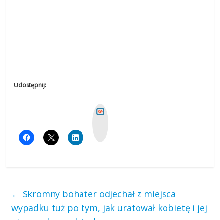
Udostępnij:
W
y
k
o
p
←
Skromny bohater odjechał z miejsca
wypadku tuż po tym, jak uratował kobietę i jej