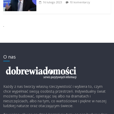
16 lutego 2023
10 komentarzy
.
O nas
Każdy z nas tworzy własną rzeczywistość i wybiera to, czym
chce wypełniać swoją osobistą przestrzeń. Indywidualny świat
możemy budować, opierając się albo na dramatach i
nieszczęściach, albo na tym, co wartościowe i piękne w naszej
ludzkiej naturze oraz otaczającym świecie.