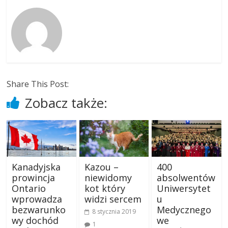
Share This Post:
Zobacz także:
Kanadyjska
Kazou –
400
prowincja
niewidomy
absolwentów
Ontario
kot który
Uniwersytet
wprowadza
widzi sercem
u
bezwarunko
Medycznego
8 stycznia 2019
wy dochód
we
1