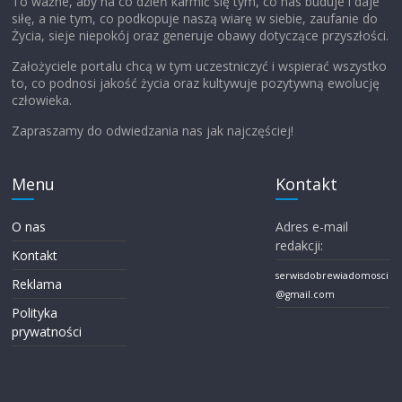
To ważne, aby na co dzień karmić się tym, co nas buduje i daje
siłę, a nie tym, co podkopuje naszą wiarę w siebie, zaufanie do
Życia, sieje niepokój oraz generuje obawy dotyczące przyszłości.
Założyciele portalu chcą w tym uczestniczyć i wspierać wszystko
to, co podnosi jakość życia oraz kultywuje pozytywną ewolucję
człowieka.
Zapraszamy do odwiedzania nas jak najczęściej!
Menu
Kontakt
O nas
Adres e-mail
redakcji:
Kontakt
serwisdobrewiadomosci
Reklama
@gmail.com
Polityka
prywatności