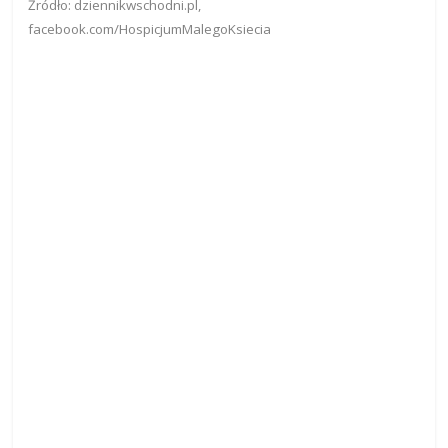
Źródło: dziennikwschodni.pl,
facebook.com/HospicjumMalegoKsiecia