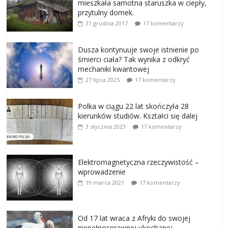
mieszkała samotna staruszka w ciepły,
przytulny domek.
31 grudnia 2017
17 komentarzy
Dusza kontynuuje swoje istnienie po
śmierci ciała? Tak wynika z odkryć
mechaniki kwantowej
27 lipca 2025
17 komentarzy
Polka w ciągu 22 lat skończyła 28
kierunków studiów. Kształci się dalej
3 stycznia 2023
17 komentarzy
Elektromagnetyczna rzeczywistość –
wprowadzenie
19 marca 2021
17 komentarzy
Od 17 lat wraca z Afryki do swojej
niepełnosprawnej ukochanej