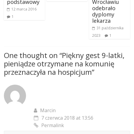
podstawowy
Wrocławiu
odebrało
12 marca 2016
dyplomy
1
lekarza
31 października
2023
1
One thought on “
Piękny gest 9-latki,
pieniądze otrzymane na komunię
przeznaczyła na hospicjum
”
Marcin
7 czerwca 2018 at 13:56
Permalink