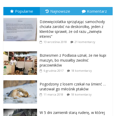
Popularne
Najnowsze
Komentarz
Dziewięciolatka sprzątając samochody
chciała zarobić na deskorolkę, jeden z
klientów sprawił, że od razu „zwinęła
interes”
13 września 2018
21 komentarzy
Biznesmen z Podlasia uznał, że nie kupi
maszyn, bo musiałby zwolnić
pracowników
6 grudnia 2017
18 komentarzy
Pogodzony z losem czekał na śmierć …
uratował go miłośnik ptaków
11 marca 2018
18 komentarzy
W 5 dni zamienili starą ruderę, w której