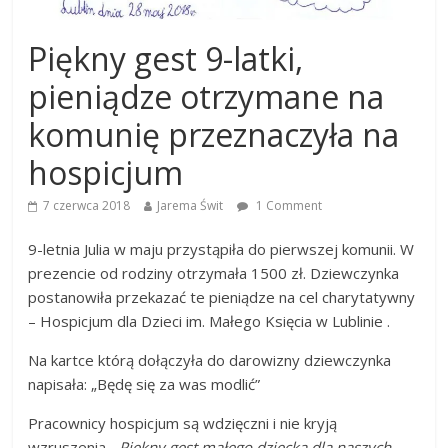
Piękny gest 9-latki,
pieniądze otrzymane na
komunię przeznaczyła na
hospicjum
7 czerwca 2018
Jarema Świt
1 Comment
9-letnia Julia w maju przystąpiła do pierwszej komunii. W
prezencie od rodziny otrzymała 1500 zł. Dziewczynka
postanowiła przekazać te pieniądze na cel charytatywny
– Hospicjum dla Dzieci im. Małego Księcia w Lublinie .
Na kartce którą dołączyła do darowizny dziewczynka
napisała: „Będę się za was modlić”
Pracownicy hospicjum są wdzięczni i nie kryją
wzruszenia.
„Piękny gest małego dziecka dla naszych