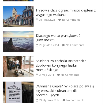
Fryzowie chcą ogrzać miasto ciepłem z
wygasłego wulkanu
31 lipca 2023
No Comments
Dlaczego warto praktykować
„uważność”?
28 grudnia 2014
No Comments
Studenci Politechniki Białostockiej
zbudowali kolejnego łazika
marsjańskiego
3 maja 2014
No Comments
„Wymiana Ciepła”. W Polsce pojawiają
się wieszaki z ubraniami dla
potrzebujących.
24 stycznia 2017
No Comments