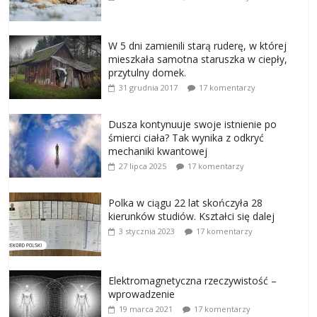
W 5 dni zamienili starą ruderę, w której
mieszkała samotna staruszka w ciepły,
przytulny domek.
31 grudnia 2017
17 komentarzy
Dusza kontynuuje swoje istnienie po
śmierci ciała? Tak wynika z odkryć
mechaniki kwantowej
27 lipca 2025
17 komentarzy
Polka w ciągu 22 lat skończyła 28
kierunków studiów. Kształci się dalej
3 stycznia 2023
17 komentarzy
Elektromagnetyczna rzeczywistość –
wprowadzenie
19 marca 2021
17 komentarzy