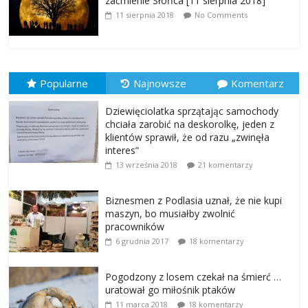
zaćmienie Słońca [11 sierpnia 2018]
11 sierpnia 2018
No Comments
Popularne
Najnowsze
Komentarz
Dziewięciolatka sprzątając samochody
chciała zarobić na deskorolkę, jeden z
klientów sprawił, że od razu „zwinęła
interes”
13 września 2018
21 komentarzy
Biznesmen z Podlasia uznał, że nie kupi
maszyn, bo musiałby zwolnić
pracowników
6 grudnia 2017
18 komentarzy
Pogodzony z losem czekał na śmierć …
uratował go miłośnik ptaków
11 marca 2018
18 komentarzy