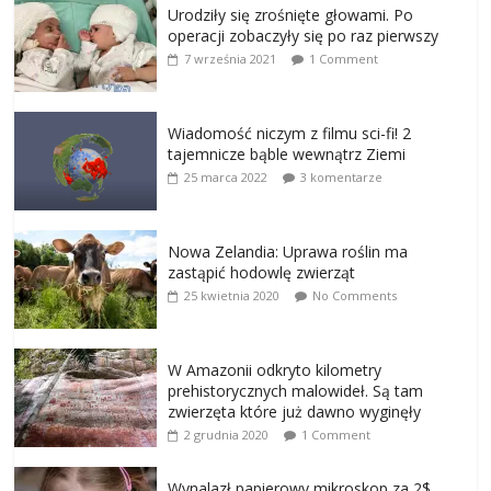
Urodziły się zrośnięte głowami. Po
operacji zobaczyły się po raz pierwszy
7 września 2021
1 Comment
Wiadomość niczym z filmu sci-fi! 2
tajemnicze bąble wewnątrz Ziemi
25 marca 2022
3 komentarze
Nowa Zelandia: Uprawa roślin ma
zastąpić hodowlę zwierząt
25 kwietnia 2020
No Comments
W Amazonii odkryto kilometry
prehistorycznych malowideł. Są tam
zwierzęta które już dawno wyginęły
2 grudnia 2020
1 Comment
Wynalazł papierowy mikroskop za 2$.