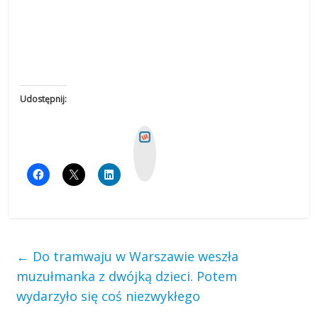
Udostępnij:
W
y
k
o
p
←
Do tramwaju w Warszawie weszła
muzułmanka z dwójką dzieci. Potem
wydarzyło się coś niezwykłego