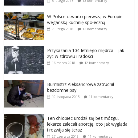
5 lutego 2015
13 komentarzy
W Polsce otwarto pierwszą w Europie
wegańską kuchnię społeczną
7 lutego 2018
12 komentarzy
Przykazania 104-letniego mędrca – jak
żyć w zdrowiu i radości
16 marca 2018
12 komentarzy
Burmistrz Aleksandrowa zatrudnił
bezdomne psy
10 listopada 2015
11 komentarzy
Ten chłopiec urodził się bez mózgu,
lekarze zalecali aborcję, oto jak wygląda
i rozwija się teraz
27 czerwca 2018
11 komentarzy