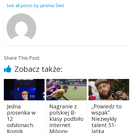
See all posts by Jarema Świt
Share This Post:
Zobacz także:
Jedna
Nagranie z
„Powiedz to
piosenka w
polskiej B-
wspak”.
12
klasy podbiło
Niezwykły
odsłonach.
Internet.
talent 51-
Komik
Miliony
latka