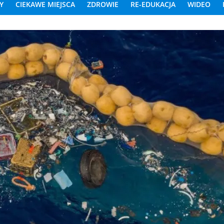
Y
CIEKAWE MIEJSCA
ZDROWIE
RE-EDUKACJA
WIDEO