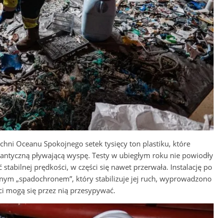
hni Oceanu Spokojnego setek tysięcy ton plastiku, które
gigantyczną pływającą wyspę. Testy w ubiegłym roku nie powiodły
 stabilnej prędkości, w części się nawet przerwała. Instalację po
m „spadochronem”, który stabilizuje jej ruch, wyprowadzono
i mogą się przez nią przesypywać.