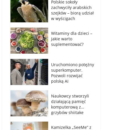
Polskie sokoły
zachwyciły arabskich
szejków – biorą udział
w wyścigach
Witaminy dla dzieci –
jakie warto
suplementować?
Uruchomiono potężny
superkomputer.
Pozwoli rozwijać
polską AI
Naukowcy stworzyli
działającą pamięć
komputerową z…
grzybów shiitake
Kamizelka „SeeMe” z