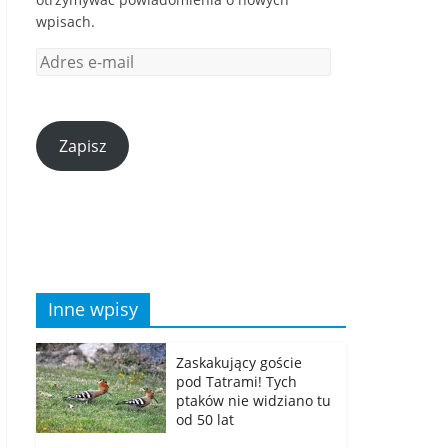
wpisach.
Zapisz
Inne wpisy
Zaskakujący goście
pod Tatrami! Tych
ptaków nie widziano tu
od 50 lat