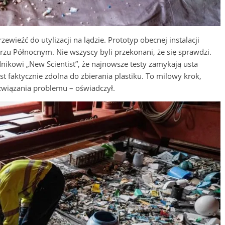
wieźć do utylizacji na lądzie. Prototyp obecnej instalacji
rzu Północnym. Nie wszyscy byli przekonani, że się sprawdzi.
ikowi „New Scientist”, że najnowsze testy zamykają usta
t faktycznie zdolna do zbierania plastiku. To milowy krok,
wiązania problemu – oświadczył.