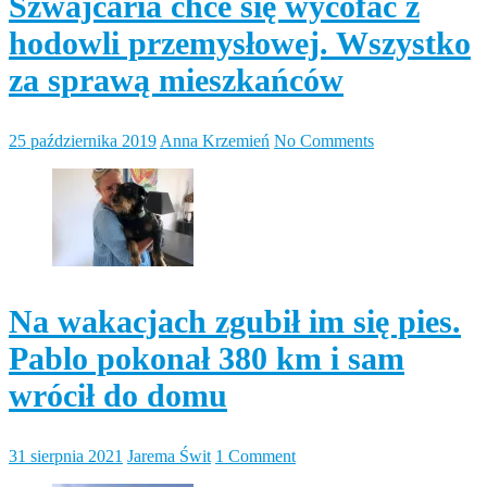
Szwajcaria chce się wycofać z
hodowli przemysłowej. Wszystko
za sprawą mieszkańców
25 października 2019
Anna Krzemień
No Comments
Na wakacjach zgubił im się pies.
Pablo pokonał 380 km i sam
wrócił do domu
31 sierpnia 2021
Jarema Świt
1 Comment