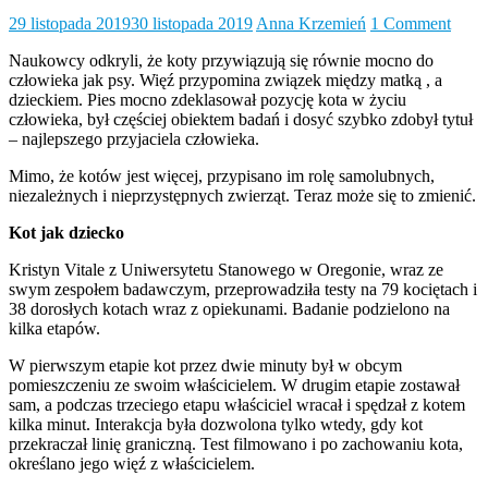
29 listopada 2019
30 listopada 2019
Anna Krzemień
1 Comment
Naukowcy odkryli, że koty przywiązują się równie mocno do
człowieka jak psy. Więź przypomina związek między matką , a
dzieckiem. Pies mocno zdeklasował pozycję kota w życiu
człowieka, był częściej obiektem badań i dosyć szybko zdobył tytuł
– najlepszego przyjaciela człowieka.
Mimo, że kotów jest więcej, przypisano im rolę samolubnych,
niezależnych i nieprzystępnych zwierząt. Teraz może się to zmienić.
Kot jak dziecko
Kristyn Vitale z Uniwersytetu Stanowego w Oregonie, wraz ze
swym zespołem badawczym, przeprowadziła testy na 79 kociętach i
38 dorosłych kotach wraz z opiekunami. Badanie podzielono na
kilka etapów.
W pierwszym etapie kot przez dwie minuty był w obcym
pomieszczeniu ze swoim właścicielem. W drugim etapie zostawał
sam, a podczas trzeciego etapu właściciel wracał i spędzał z kotem
kilka minut. Interakcja była dozwolona tylko wtedy, gdy kot
przekraczał linię graniczną. Test filmowano i po zachowaniu kota,
określano jego więź z właścicielem.