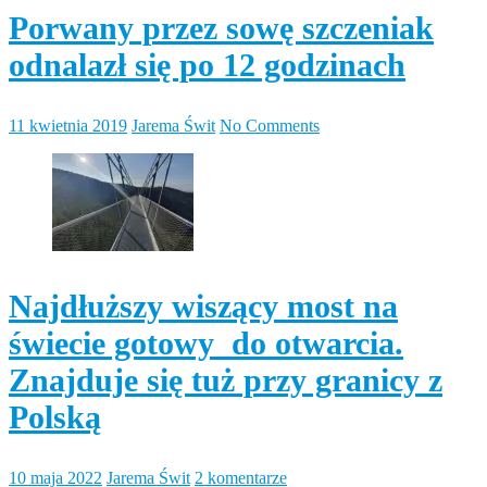
Porwany przez sowę szczeniak
odnalazł się po 12 godzinach
11 kwietnia 2019
Jarema Świt
No Comments
Najdłuższy wiszący most na
świecie gotowy do otwarcia.
Znajduje się tuż przy granicy z
Polską
10 maja 2022
Jarema Świt
2 komentarze