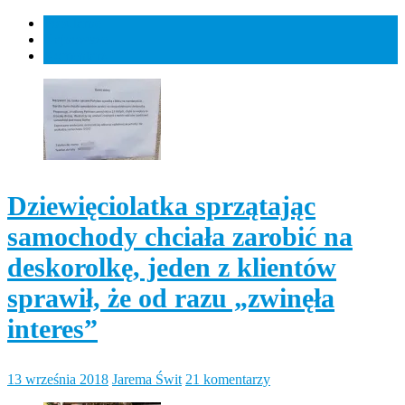
Popularne
Najnowsze
Komentarz
Dziewięciolatka sprzątając
samochody chciała zarobić na
deskorolkę, jeden z klientów
sprawił, że od razu „zwinęła
interes”
13 września 2018
Jarema Świt
21 komentarzy