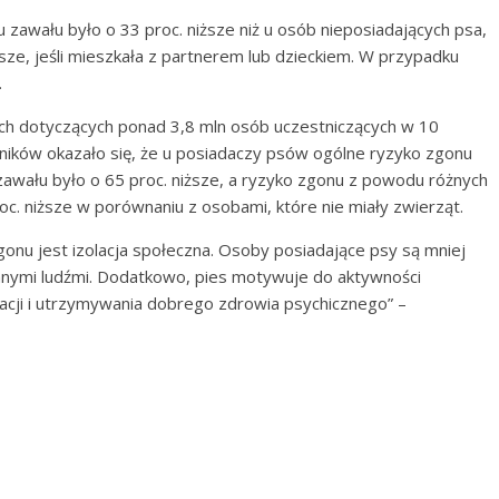
awału było o 33 proc. niższe niż u osób nieposiadających psa,
ższe, jeśli mieszkała z partnerem lub dzieckiem. W przypadku
.
ch dotyczących ponad 3,8 mln osób uczestniczących w 10
ików okazało się, że u posiadaczy psów ogólne ryzyko zgonu
zawału było o 65 proc. niższe, a ryzyko zgonu z powodu różnych
. niższe w porównaniu z osobami, które nie miały zwierząt.
u jest izolacja społeczna. Osoby posiadające psy są mniej
innymi ludźmi. Dodatkowo, pies motywuje do aktywności
tacji i utrzymywania dobrego zdrowia psychicznego” –