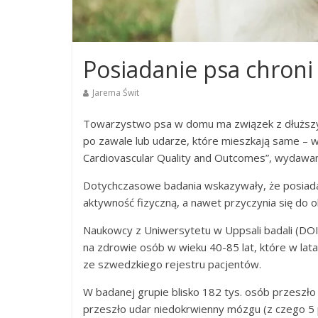
Posiadanie psa chroni 
Jarema Świt
Towarzystwo psa w domu ma związek z dłuższy
po zawale lub udarze, które mieszkają same – w
Cardiovascular Quality and Outcomes”, wydawa
Dotychczasowe badania wskazywały, że posiadan
aktywność fizyczną, a nawet przyczynia się do ob
Naukowcy z Uniwersytetu w Uppsali badali (D
na zdrowie osób w wieku 40-85 lat, które w la
ze szwedzkiego rejestru pacjentów.
W badanej grupie blisko 182 tys. osób przeszło 
przeszło udar niedokrwienny mózgu (z czego 5 p