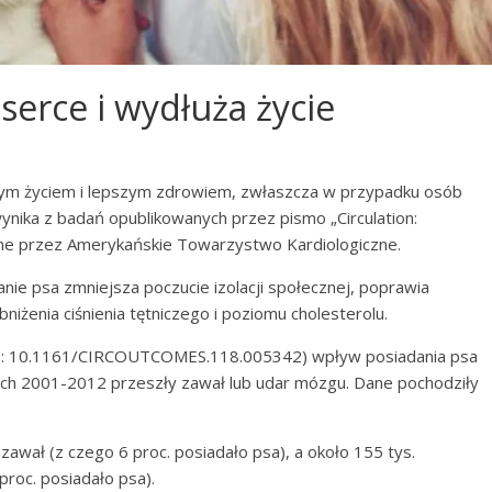
serce i wydłuża życie
m życiem i lepszym zdrowiem, zwłaszcza w przypadku osób
ynika z badań opublikowanych przez pismo „Circulation:
ne przez Amerykańskie Towarzystwo Kardiologiczne.
ie psa zmniejsza poczucie izolacji społecznej, poprawia
niżenia ciśnienia tętniczego i poziomu cholesterolu.
OI: 10.1161/CIRCOUTCOMES.118.005342) wpływ posiadania psa
tach 2001-2012 przeszły zawał lub udar mózgu. Dane pochodziły
zawał (z czego 6 proc. posiadało psa), a około 155 tys.
roc. posiadało psa).