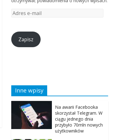
otrzymywać powiadomienia o nowych wpisach.
Zapisz
Inne wpisy
Na awarii Facebooka
skorzystał Telegram. W
ciągu jednego dnia
przybyło 70mln nowych
użytkowników