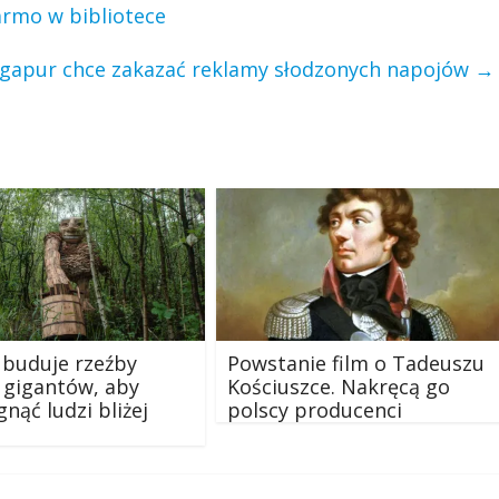
armo w bibliotece
ngapur chce zakazać reklamy słodzonych napojów
→
 buduje rzeźby
Powstanie film o Tadeuszu
 gigantów, aby
Kościuszce. Nakręcą go
gnąć ludzi bliżej
polscy producenci