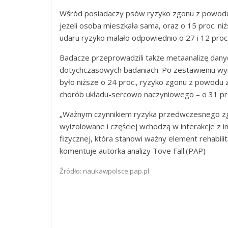
Wśród posiadaczy psów ryzyko zgonu z powodu z
jeżeli osoba mieszkała sama, oraz o 15 proc. ni
udaru ryzyko malało odpowiednio o 27 i 12 proc
Badacze przeprowadzili także metaanalizę dany
dotychczasowych badaniach. Po zestawieniu wyn
było niższe o 24 proc., ryzyko zgonu z powodu 
chorób układu-sercowo naczyniowego – o 31 proc
„Ważnym czynnikiem ryzyka przedwczesnego zgon
wyizolowane i częściej wchodzą w interakcje z 
fizycznej, która stanowi ważny element rehabili
komentuje autorka analizy Tove Fall.(PAP)
Źródło: naukawpolsce.pap.pl