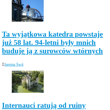
Ta wyjątkowa katedra powstaje
już 58 lat. 94-letni były mnich
buduje ją z surowców wtórnych
Jarema Świt
Internauci ratują od ruiny