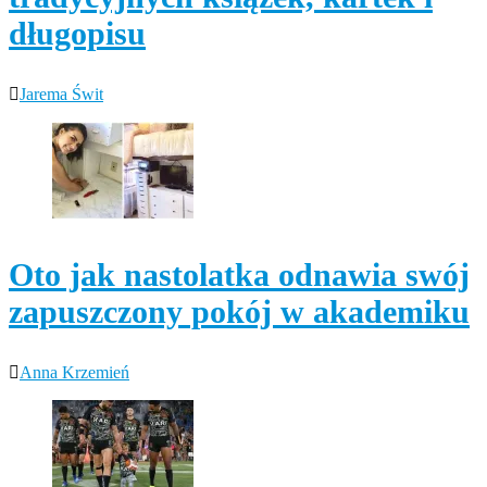
długopisu
Jarema Świt
Oto jak nastolatka odnawia swój
zapuszczony pokój w akademiku
Anna Krzemień