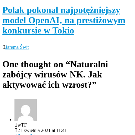
Polak pokonał najpotężniejszy
model OpenAI, na prestiżowym
konkursie w Tokio
Jarema Świt
One thought on “
Naturalni
zabójcy wirusów NK. Jak
aktywować ich wzrost?
”
wTF
21 kwietnia 2021 at 11:41