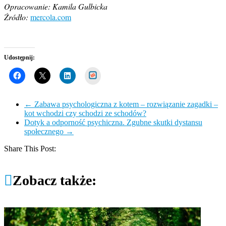
Opracowanie: Kamila Gulbicka
Źródło:
mercola.com
Udostępnij:
Wykop
←
Zabawa psychologiczna z kotem – rozwiązanie zagadki –
kot wchodzi czy schodzi ze schodów?
Dotyk a odporność psychiczna. Zgubne skutki dystansu
społecznego
→
Share This Post:
Zobacz także: