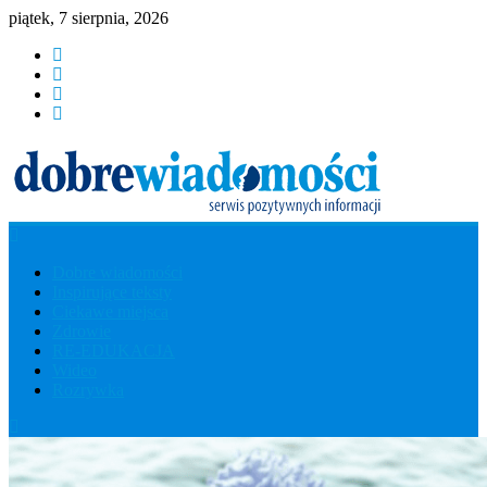
piątek, 7 sierpnia, 2026
Dobre
Dobre wiadomości
Inspirujące teksty
Wiadomości
Ciekawe miejsca
Zdrowie
RE-EDUKACJA
Serwis
Wideo
Pozytywnych
Rozrywka
Informacji