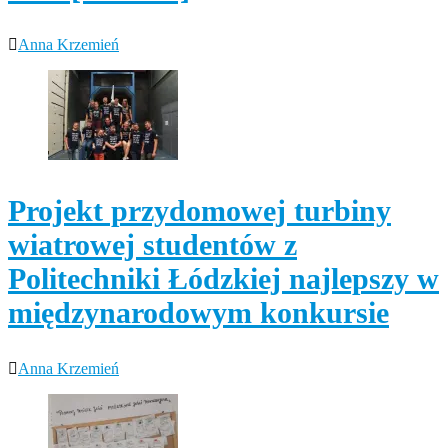
Anna Krzemień
Projekt przydomowej turbiny
wiatrowej studentów z
Politechniki Łódzkiej najlepszy w
międzynarodowym konkursie
Anna Krzemień