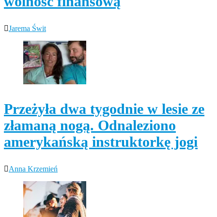
wolność finansową
Jarema Świt
Przeżyła dwa tygodnie w lesie ze
złamaną nogą. Odnaleziono
amerykańską instruktorkę jogi
Anna Krzemień