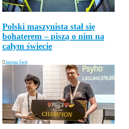
Polski maszynista stał się
bohaterem – piszą o nim na
całym świecie
Jarema Świt