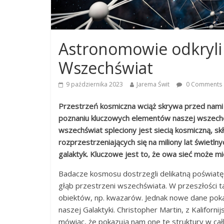
Astronomowie odkryli 
Wszechświat
9 października 2023
Jarema Świt
0 Comments
Przestrzeń kosmiczna wciąż skrywa przed nami
poznaniu kluczowych elementów naszej wszechog
wszechświat spleciony jest siecią kosmiczną, skł
rozprzestrzeniających się na miliony lat świetln
galaktyk. Kluczowe jest to, że owa sieć może m
Badacze kosmosu dostrzegli delikatną poświatę n
głąb przestrzeni wszechświata. W przeszłości ta
obiektów, np. kwazarów. Jednak nowe dane pokaz
naszej Galaktyki. Christopher Martin, z Kaliforni
mówiąc, że pokazują nam one te struktury w cał