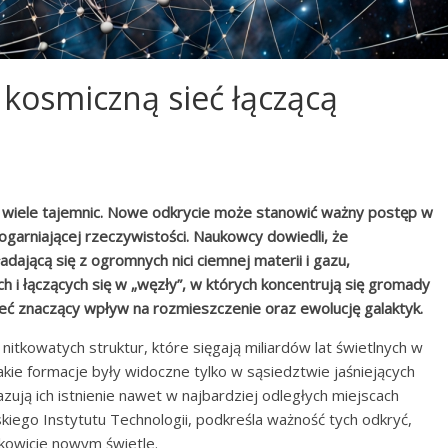
kosmiczną sieć łączącą
 wiele tajemnic. Nowe odkrycie może stanowić ważny postęp w
arniającej rzeczywistości. Naukowcy dowiedli, że
adającą się z ogromnych nici ciemnej materii i gazu,
ych i łączących się w „węzły”, w których koncentrują się gromady
ieć znaczący wpływ na rozmieszczenie oraz ewolucję galaktyk.
itkowatych struktur, które sięgają miliardów lat świetlnych w
kie formacje były widoczne tylko w sąsiedztwie jaśniejących
ują ich istnienie nawet w najbardziej odległych miejscach
jskiego Instytutu Technologii, podkreśla ważność tych odkryć,
kowicie nowym świetle.