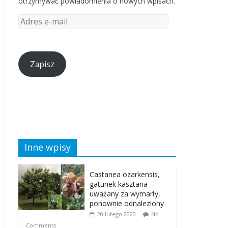
otrzymywać powiadomienia o nowych wpisach.
Zapisz
Inne wpisy
Castanea ozarkensis,
gatunek kasztana
uważany za wymarły,
ponownie odnaleziony
20 lutego 2020
No
Comments