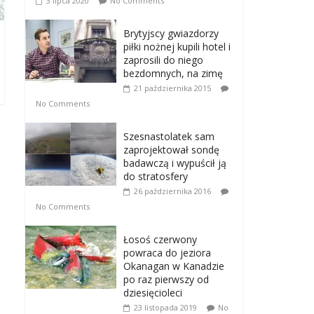
3 lipca 2020
No Comments
Brytyjscy gwiazdorzy
piłki nożnej kupili hotel i
zaprosili do niego
bezdomnych, na zimę
21 października 2015
No Comments
Szesnastolatek sam
zaprojektował sondę
badawczą i wypuścił ją
do stratosfery
26 października 2016
No Comments
Łosoś czerwony
powraca do jeziora
Okanagan w Kanadzie
po raz pierwszy od
dziesięcioleci
23 listopada 2019
No