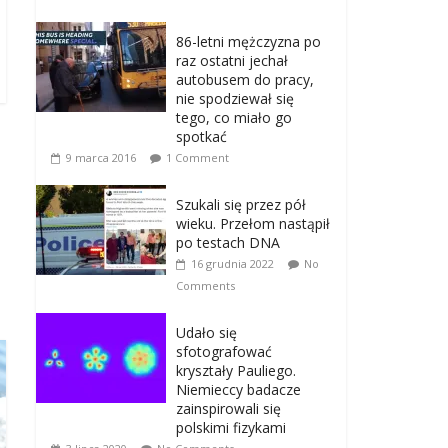
86-letni mężczyzna po
raz ostatni jechał
autobusem do pracy,
nie spodziewał się
tego, co miało go
spotkać
9 marca 2016
1 Comment
Szukali się przez pół
wieku. Przełom nastąpił
po testach DNA
16 grudnia 2022
No
Comments
Udało się
sfotografować
kryształy Pauliego.
Niemieccy badacze
zainspirowali się
polskimi fizykami