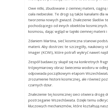
Owe nitki, zbudowane z ciemnej materii, ciągną 
ciała niebieskie. Te drogi są także kanałami dl
tworzenia nowych gwiazd. Znalezienie śladów 
pochodzącego od innych obiektów kosmicznych.
kosmosu, dając wgląd w tajniki ciemnej materii 
Zdaniem Martina, sieć kosmiczna stanowi pods
materii. Aby dostrzec te szczegóły, naukowcy
Imager (KCWI), które potrafi wykryć nawet najdeli
Zespół badawczy skupił się na konkretnych frag
trójwymiarowy obraz świecenia wodoru w odległ
odpowiada początkowym etapom Wszechświata p
zrozumienie historii kosmicznej, ale również p
czarnych dziur.
Znalezienie tej kosmicznej sieci otwiera drogę
postrzeganie Wszechświata. Dzięki temu odkryci
kluczowych mechanizmów, które kształtują nas