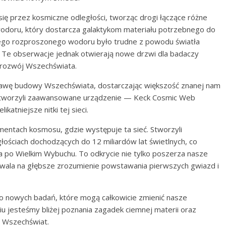
się przez kosmiczne odległości, tworząc drogi łączące różne
a wodoru, który dostarcza galaktykom materiału potrzebnego do
tego rozproszonego wodoru było trudne z powodu światła
 Te obserwacje jednak otwierają nowe drzwi dla badaczy
i rozwój Wszechświata.
tawę budowy Wszechświata, dostarczając większość znanej nam
 stworzyli zaawansowane urządzenie — Keck Cosmic Web
katniejsze nitki tej sieci.
mentach kosmosu, gdzie występuje ta sieć. Stworzyli
ościach dochodzących do 12 miliardów lat świetlnych, co
o Wielkim Wybuchu. To odkrycie nie tylko poszerza nasze
ozwala na głębsze zrozumienie powstawania pierwszych gwiazd i
 do nowych badań, które mogą całkowicie zmienić nasze
u jesteśmy bliżej poznania zagadek ciemnej materii oraz
z Wszechświat.