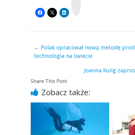
y
k
o
p
←
Polak opracował nową metodę produ
technologia na świecie
Joanna Kulig zapro
Share This Post:
Zobacz także: