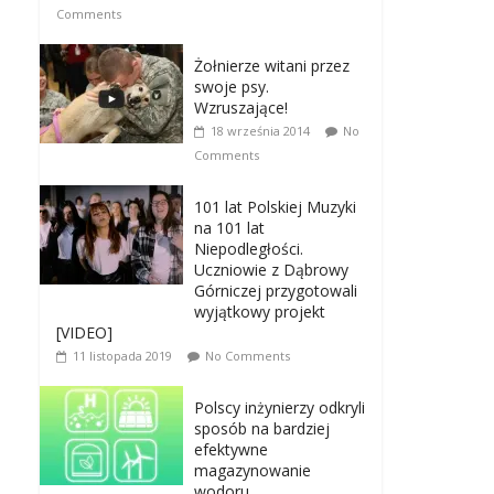
Comments
Żołnierze witani przez
swoje psy.
Wzruszające!
18 września 2014
No
Comments
101 lat Polskiej Muzyki
na 101 lat
Niepodległości.
Uczniowie z Dąbrowy
Górniczej przygotowali
wyjątkowy projekt
[VIDEO]
11 listopada 2019
No Comments
Polscy inżynierzy odkryli
sposób na bardziej
efektywne
magazynowanie
wodoru