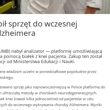
ł sprzęt do wczesnej
Alzheimera
UMB) nabył analizator — platformę umożliwiającą
 pomocą białek z krwi pacjenta. Zakup ten został
cji od Ministerstwa Edukacji i Nauki.
azane władzom uczelni w poniedziałkowe popołudnie przez
wskiego.
towano sprzęt jako najnowocześniejszą w Polsce platformę do
m ultraczułej metody w chorobach neurodegeneracyjnych.
k krwi (nawet kilka jednocześnie) od pacjentów w celu
użących do wczesnego wykrywania choroby Alzheimera. Wyniki