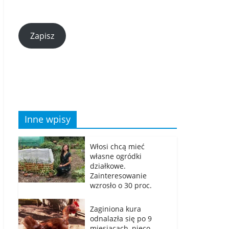
Zapisz
Inne wpisy
Włosi chcą mieć
własne ogródki
działkowe.
Zainteresowanie
wzrosło o 30 proc.
Zaginiona kura
odnalazła się po 9
miesiącach, nieco