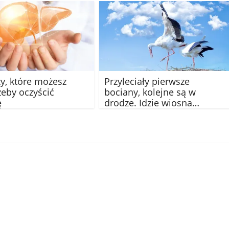
zy, które możesz
Przyleciały pierwsze
żeby oczyścić
bociany, kolejne są w
ę
drodze. Idzie wiosna…