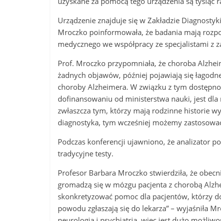
uzyskane za pomocą tego urządzenia są tysiąc r
Urządzenie znajduje się w Zakładzie Diagnosty
Mroczko poinformowała, że badania mają rozpocz
medycznego we współpracy ze specjalistami z z
Prof. Mroczko przypomniała, że choroba Alzheim
żadnych objawów, później pojawiają się łagod
choroby Alzheimera. W związku z tym dostępność
dofinansowaniu od ministerstwa nauki, jest dl
zwłaszcza tym, którzy mają rodzinne historie 
diagnostyka, tym wcześniej możemy zastosować t
Podczas konferencji ujawniono, że analizator po
tradycyjne testy.
Profesor Barbara Mroczko stwierdziła, że obecn
gromadzą się w mózgu pacjenta z chorobą Alzhe
skonkretyzować pomoc dla pacjentów, którzy dos
powodu zgłaszają się do lekarza” – wyjaśniła Mr
neurologią i psychiatrią, więc jest dużo możli