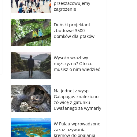
przeszacowujemy
zagrożenie
Duński projektant
zbudował 3500
domków dla ptaków
Wysoko wrażliwy
mężczyzna? Oto co
musisz o nim wiedzieć
Na jednej z wysp
Galapagos znaleziono
żółwicę z gatunku
uważanego za wymarły
W Palau wprowadzono
zakaz używania
kremów do opalania,