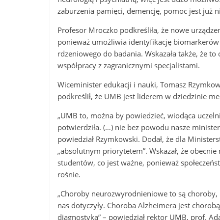
zaburzenia pamięci, demencję, pomoc jest już 
Profesor Mroczko podkreśliła, że nowe urządzen
ponieważ umożliwia identyfikację biomarkerów 
rdzeniowego do badania. Wskazała także, że to
współpracy z zagranicznymi specjalistami.
Wiceminister edukacji i nauki, Tomasz Rzymko
podkreślił, że UMB jest liderem w dziedzinie med
„UMB to, można by powiedzieć, wiodąca uczelni
potwierdziła. (…) nie bez powodu nasze ministe
powiedział Rzymkowski. Dodał, że dla Ministers
„absolutnym priorytetem”. Wskazał, że obecnie
studentów, co jest ważne, ponieważ społeczeńst
rośnie.
„Choroby neurozwyrodnieniowe to są choroby, kt
nas dotyczyły. Choroba Alzheimera jest chorobą
diagnostyka” – powiedział rektor UMB, prof. A