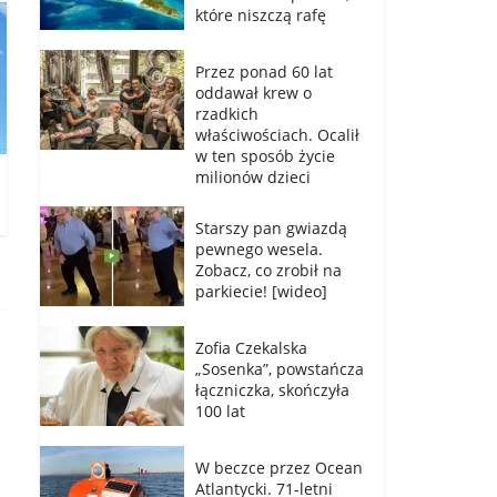
które niszczą rafę
Przez ponad 60 lat
oddawał krew o
rzadkich
właściwościach. Ocalił
w ten sposób życie
milionów dzieci
Starszy pan gwiazdą
pewnego wesela.
Zobacz, co zrobił na
parkiecie! [wideo]
Zofia Czekalska
„Sosenka”, powstańcza
łączniczka, skończyła
100 lat
W beczce przez Ocean
Atlantycki. 71-letni