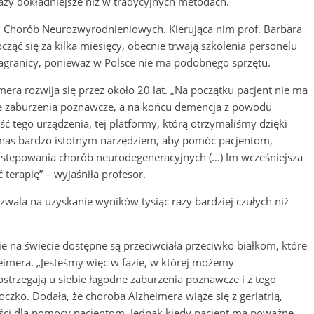
azy dokładniejsze niż w tradycyjnych metodach.
ki Chorób Neurozwyrodnieniowych. Kierująca nim prof. Barbara
ąć się za kilka miesięcy, obecnie trwają szkolenia personelu
agranicy, ponieważ w Polsce nie ma podobnego sprzętu.
era rozwija się przez około 20 lat. „Na początku pacjent nie ma
ne zaburzenia poznawcze, a na końcu demencja z powodu
 tego urządzenia, tej platformy, którą otrzymaliśmy dzięki
a nas bardzo istotnym narzędziem, aby pomóc pacjentom,
występowania chorób neurodegeneracyjnych (…) Im wcześniejsza
erapię” – wyjaśniła profesor.
zwala na uzyskanie wyników tysiąc razy bardziej czułych niż
ie na świecie dostępne są przeciwciała przeciwko białkom, które
imera. „Jesteśmy więc w fazie, w której możemy
trzegają u siebie łagodne zaburzenia poznawcze i z tego
oczko. Dodała, że choroba Alzheimera wiąże się z geriatrią,
wości dla pomocy pacjentom. Jednak kiedy pacjent ma poważne