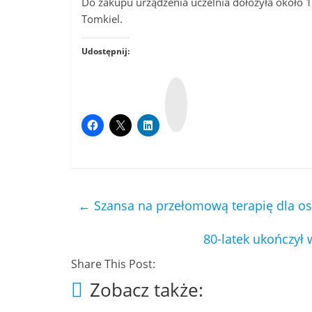
Do zakupu urządzenia uczelnia dołożyła około 1
Tomkiel.
Udostępnij:
W
y
k
o
p
←
Szansa na przełomową terapię dla o
80-latek ukończył
Share This Post:
Zobacz także: