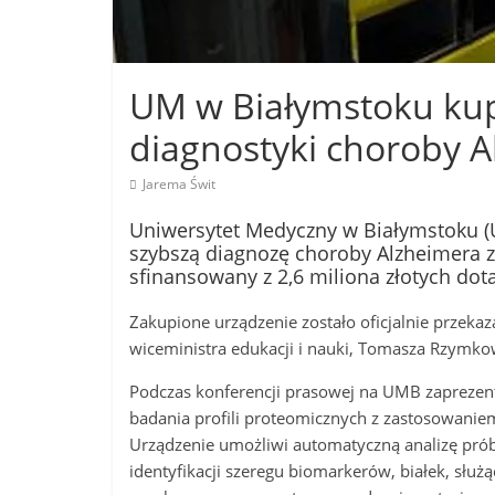
UM w Białymstoku kupi
diagnostyki choroby 
Jarema Świt
Uniwersytet Medyczny w Białymstoku (
szybszą diagnozę choroby Alzheimera za
sfinansowany z 2,6 miliona złotych dota
Zakupione urządzenie zostało oficjalnie przek
wiceministra edukacji i nauki, Tomasza Rzymko
Podczas konferencji prasowej na UMB zaprezen
badania profili proteomicznych z zastosowanie
Urządzenie umożliwi automatyczną analizę próbe
identyfikacji szeregu biomarkerów, białek, sł