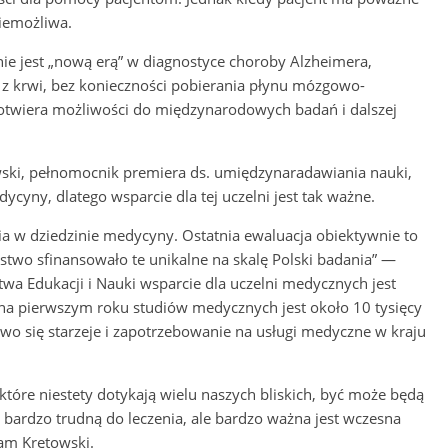
niemożliwa.
ie jest „nową erą” w diagnostyce choroby Alzheimera,
z krwi, bez konieczności pobierania płynu mózgowo-
 otwiera możliwości do międzynarodowych badań i dalszej
wski, pełnomocnik premiera ds. umiędzynaradawiania nauki,
ycyny, dlatego wsparcie dla tej uczelni jest tak ważne.
a w dziedzinie medycyny. Ostatnia ewaluacja obiektywnie to
rstwo sfinansowało te unikalne na skalę Polski badania” —
twa Edukacji i Nauki wsparcie dla uczelni medycznych jest
 na pierwszym roku studiów medycznych jest około 10 tysięcy
wo się starzeje i zapotrzebowanie na usługi medyczne w kraju
óre niestety dotykają wielu naszych bliskich, być może będą
 bardzo trudną do leczenia, ale bardzo ważna jest wczesna
dam Krętowski.