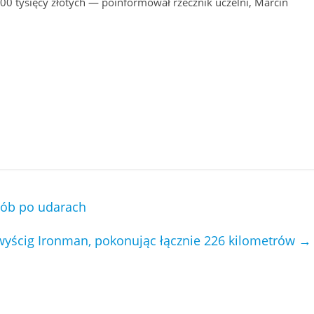
00 tysięcy złotych — poinformował rzecznik uczelni, Marcin
sób po udarach
 wyścig Ironman, pokonując łącznie 226 kilometrów
→